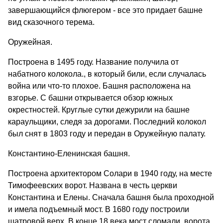
завершающийся флюгером - все это придает башне
вид сказочного терема.
Оружейная.
Построена в 1495 году. Название получила от
набатного колокола., в который били, если случалась
война или что-то плохое. Башня расположена на
взгорье. С башни открывается обзор южных
окрестностей. Круглые сутки дежурили на башне
караульщики, следя за дорогами. Последний колокол
был снят в 1803 году и передан в Оружейную палату.
Константино-Еленинская башня.
Построена архитектором Солари в 1940 году, на месте
Тимофеевских ворот. Названа в честь церкви
Константина и Елены. Сначала башня была проходной
и имела подъемный мост. В 1680 году построили
шатровой верх. В конце 18 века мост сломали, ворота