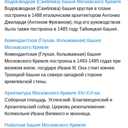
Водовзводная (Свиблова) башня Московского Кремля
Водовзводная (Свиблова) башня круглая в плане
построена в 1488 итальянским архитектором Антонио
Джиларди (Антоном Фрязином), под его руководством
была также построена в 1485 году Тайницкая башня .
Комендантская (Глухая, Колымажная) башня
Московского Кремля
Комендантская (Глухая, Колымажная) башня
Московского Кремля построена в 1493-1495 годах при
великом князе, государе Иване III. Она стоит южнее
Троицкой башни на северо-западной стороне
кремлевской стены.
Архитектура Московского Кремля XIV-XVI вв.
Соборная площадь. Успенский. Благовещенский и
Архангельский собор. Церковь ризопаложение.
Колокольня Ивана Великого и звонница.
Набатная башня Московского Кремля