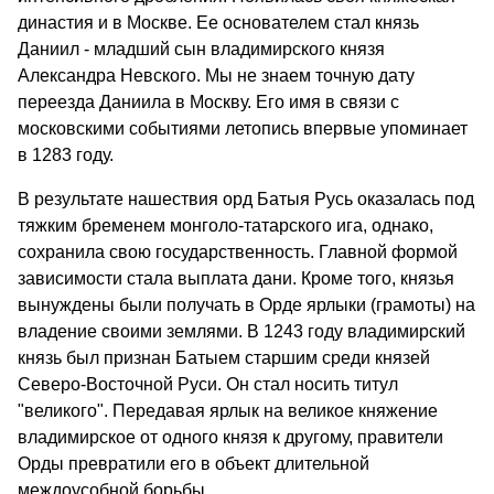
династия и в Москве. Ее основателем стал князь
Даниил - младший сын владимирского князя
Александра Невского. Мы не знаем точную дату
переезда Даниила в Москву. Его имя в связи с
московскими событиями летопись впервые упоминает
в 1283 году.
В результате нашествия орд Батыя Русь оказалась под
тяжким бременем монголо-татарского ига, однако,
сохранила свою государственность. Главной формой
зависимости стала выплата дани. Кроме того, князья
вынуждены были получать в Орде ярлыки (грамоты) на
владение своими землями. В 1243 году владимирский
князь был признан Батыем старшим среди князей
Северо-Восточной Руси. Он стал носить титул
"великого". Передавая ярлык на великое княжение
владимирское от одного князя к другому, правители
Орды превратили его в объект длительной
междоусобной борьбы.