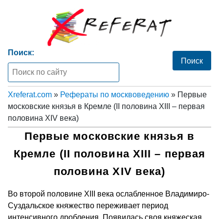
Поиск:
Xreferat.com
»
Рефераты по москвоведению
» Первые
московские князья в Кремле (II половина XIII – первая
половина XIV века)
Первые московские князья в
Кремле (II половина XIII – первая
половина XIV века)
Во второй половине XIII века ослабленное Владимиро-
Суздальское княжество переживает период
интенсивного дробления. Появилась своя княжеская