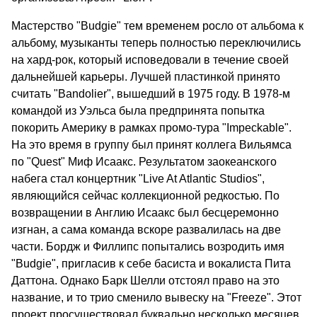
Мастерство "Budgie" тем временем росло от альбома к
альбому, музыканты теперь полностью переключились
на хард-рок, который исповедовали в течение своей
дальнейшей карьеры. Лучшей пластинкой принято
считать "Bandolier", вышедший в 1975 году. В 1978-м
командой из Уэльса была предпринята попытка
покорить Америку в рамках промо-тура "Impeckable".
На это время в группу был принят коллега Вильямса
по "Quest" Миф Исаакс. Результатом заокеанского
набега стал концертник "Live At Atlantic Studios",
являющийся сейчас коллекционной редкостью. По
возвращении в Англию Исаакс был бесцеремонно
изгнан, а сама команда вскоре развалилась на две
части. Бордж и Филлипс попытались возродить имя
"Budgie", пригласив к себе басиста и вокалиста Пита
Даттона. Однако Барк Шелли отстоял право на это
название, и то трио сменило вывеску на "Freeze". Этот
проект просуществовал буквально несколько месяцев,