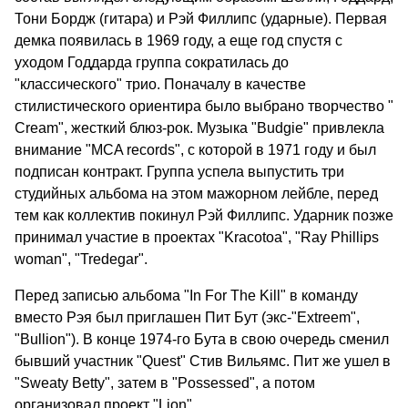
Тони Бордж (гитара) и Рэй Филлипс (ударные). Первая
демка появилась в 1969 году, а еще год спустя с
уходом Годдарда группа сократилась до
"классического" трио. Поначалу в качестве
стилистического ориентира было выбрано творчество "
Cream", жесткий блюз-рок. Музыка "Budgie" привлекла
внимание "MCA records", с которой в 1971 году и был
подписан контракт. Группа успела выпустить три
студийных альбома на этом мажорном лейбле, перед
тем как коллектив покинул Рэй Филлипс. Ударник позже
принимал участие в проектах "Kracotoa", "Ray Phillips
woman", "Tredegar".
Перед записью альбома "In For The Kill" в команду
вместо Рэя был приглашен Пит Бут (экс-"Extreem",
"Bullion"). В конце 1974-го Бута в свою очередь сменил
бывший участник "Quest" Стив Вильямс. Пит же ушел в
"Sweaty Betty", затем в "Possessed", а потом
организовал проект "Lion".