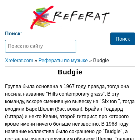
Поиск:
Xreferat.com
»
Рефераты по музыке
» Budgie
Budgie
Группа была основана в 1967 году, правда, тогда она
носила название "Hills contemporary grass". В эту
команду, вскоре сменившую вывеску на "Six ton ", тогда
входили Барк Шелли (бас, вокал), Брайан Годдард
(гитара) и некто Кевин, второй гитарист, про которого
кроме имени ничего больше неизвестно. В 1968 году
название коллектива было сокращено до "Budgie", а
состав выглядел следующим образом: Шелли, Годдард,