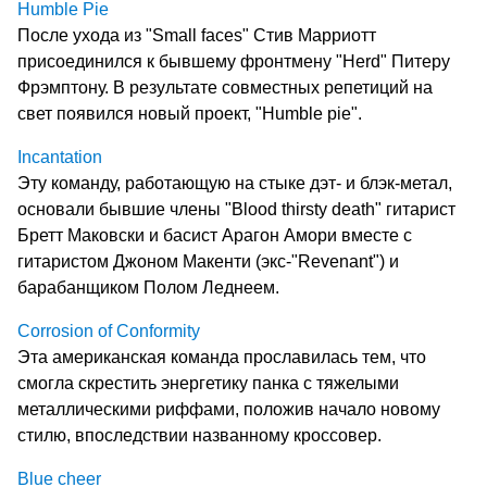
Humble Pie
После ухода из "Small faces" Стив Марриотт
присоединился к бывшему фронтмену "Herd" Питеру
Фрэмптону. В результате совместных репетиций на
свет появился новый проект, "Humble pie".
Incantation
Эту команду, работающую на стыке дэт- и блэк-метал,
основали бывшие члены "Blood thirsty death" гитарист
Бретт Маковски и басист Арагон Амори вместе с
гитаристом Джоном Макенти (экс-"Revenant") и
барабанщиком Полом Леднеем.
Corrosion of Conformity
Эта американская команда прославилась тем, что
смогла скрестить энергетику панка с тяжелыми
металлическими риффами, положив начало новому
стилю, впоследствии названному кроссовер.
Blue cheer