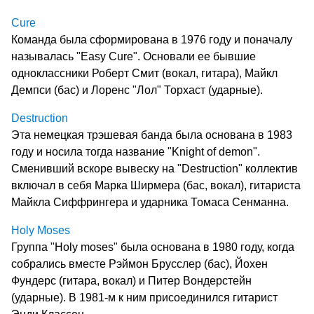
Cure
Команда была сформирована в 1976 году и поначалу
называлась "Easy Cure". Основали ее бывшие
одноклассники Роберт Смит (вокал, гитара), Майкл
Демпси (бас) и Лоренс "Лол" Торхаст (ударные).
Destruction
Эта немецкая трэшевая банда была основана в 1983
году и носила тогда название "Knight of demon".
Сменивший вскоре вывеску на "Destruction" коллектив
включал в себя Марка Ширмера (бас, вокал), гитариста
Майкла Сиффрингера и ударника Томаса Сенманна.
Holy Moses
Группа "Holy moses" была основана в 1980 году, когда
собрались вместе Рэймон Брусслер (бас), Йохен
Фундерс (гитара, вокал) и Питер Вондерстейн
(ударные). В 1981-м к ним присоединился гитарист