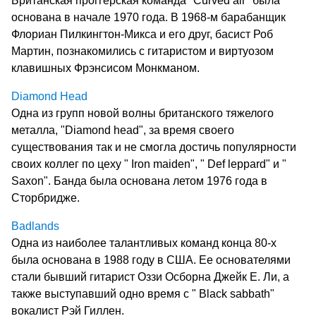
Британская проггерская команда "Curved air" была
основана в начале 1970 года. В 1968-м барабанщик
Флориан Пилкингтон-Микса и его друг, басист Роб
Мартин, познакомились с гитаристом и виртуозом
клавишных Фрэнсисом Монкманом.
Diamond Head
Одна из групп новой волны британского тяжелого
металла, "Diamond head", за время своего
существования так и не смогла достичь популярности
своих коллег по цеху " Iron maiden", " Def leppard" и "
Saxon". Банда была основана летом 1976 года в
Сторбридже.
Badlands
Одна из наиболее талантливых команд конца 80-х
была основана в 1988 году в США. Ее основателями
стали бывший гитарист Оззи Осборна Джейк Е. Ли, а
также выступавший одно время с " Black sabbath"
вокалист Рэй Гиллен.