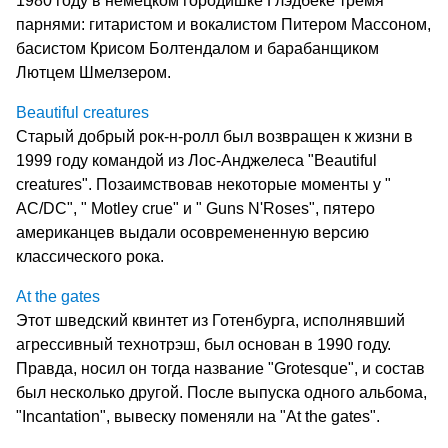
1980 году в немецком городишке Глэдбеке тремя
парнями: гитаристом и вокалистом Питером Массоном,
басистом Крисом Болтендалом и барабанщиком
Лютцем Шмелзером.
Beautiful creatures
Старый добрый рок-н-ролл был возвращен к жизни в
1999 году командой из Лос-Анджелеса "Beautiful
creatures". Позаимствовав некоторые моменты у "
AC/DC", " Motley crue" и " Guns N'Roses", пятеро
американцев выдали осовремененную версию
классического рока.
At the gates
Этот шведский квинтет из Готенбурга, исполнявший
агрессивный технотрэш, был основан в 1990 году.
Правда, носил он тогда название "Grotesque", и состав
был несколько другой. После выпуска одного альбома,
"Incantation", вывеску поменяли на "At the gates".