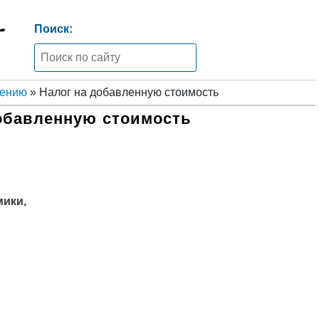
Поиск:
жению
» Налог на добавленную стоимость
обавленную стоимость
мики,