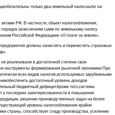
щеобязательны только два-земельный налог,налог на
актами РФ. В частности, обьект налогообложения,
и порядок зачислениям сумм по земельному налогу
коном Российской Федерациии «О плате за землю».
 предприятия должны начислять и перечислять страховые
ды.
 не реализовали в достаточной степени свои
ые инструменты формирования рыночной экономики.При
актически всех видов налогов,используемых зарубежными
янииобеспечить достаточный уровень доходов
чительный бюджетный дефицит.Кроме того,система
т у последних заинтересованности в повышении
продукции, решении производственных задач на более
существующий уровень налогообложения крайне
ики страны, способствует спаду производства, усилению