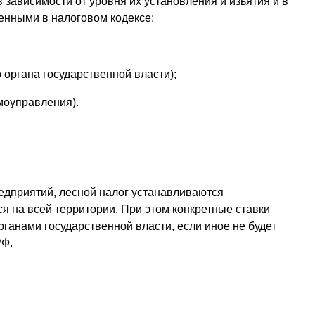
 зависимости от уровня их установления и изьятия и в
енными в налоговом кодексе:
 органа государственной власти);
моуправления).
редприятий, лесной налог устанавливаются
я на всей территории. При этом конкретные ставки
ганами государственной власти, если иное не будет
РФ.