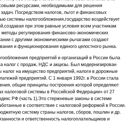
нсовыми ресурсами, необходимыми для решения
задач. Посредством налогов, льгот и финансовых
ью системы налогообложения,государство воздействует
й,создавая при этом равные условия всем участникам
 методы регулирования финансово-экономических
тании с другими экономическими рычагами создают
ания и функционирования единого целостного рынка.
гообложения предприятий и организаций в России была
на налог с продаж, НДС и акцизы. Был модернизирован
 налог на имущество предприятий, налоги в дорожные
атежей предприятий. С 1 января 1992г. в России стала
жения, общие принципы построения которой определяют
х налоговой системы в Российской Федерации» от 27
одекс РФ (часть 1).Это стержневые законы в системе
аботанные в соответствие с налоговой реформой в России.
юджетную систему страны налогов, сборов, пошлин и др.
язанности и ответственность налогоплатильщиков и