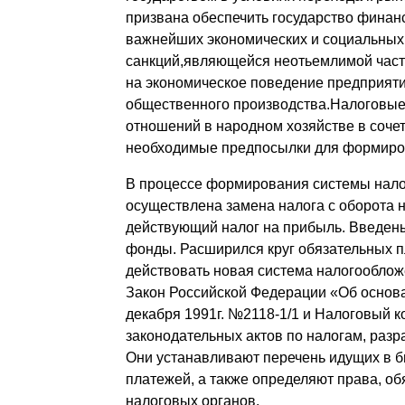
призвана обеспечить государство фина
важнейших экономических и социальных 
санкций,являющейся неотьемлимой част
на экономическое поведение предприяти
общественного производства.Налоговые
отношений в народном хозяйстве в соче
необходимые предпосылки для формиров
В процессе формирования системы нало
осуществлена замена налога с оборота 
действующий налог на прибыль. Введены
фонды. Расширился круг обязательных пл
действовать новая система налогообло
Закон Российской Федерации «Об основа
декабря 1991г. №2118-1/1 и Налоговый к
законодательных актов по налогам, разр
Они устанавливают перечень идущих в б
платежей, а также определяют права, об
налоговых органов.