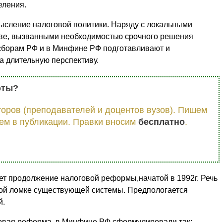
еления.
ысление налоговой политики. Наряду с локальными
тве, вызванными необходимостью срочного решения
 сборам РФ и в Минфине РФ подготавливают и
а длительную перспективу.
оты?
оров (преподавателей и доцентов вузов). Пишем
ем в публикации. Правки вносим
бесплатно
.
ет продолжение налоговой реформы,начатой в 1992г. Речь
ной ломке существующей системы. Предпологается
й.
говая реформа, в Минфине РФ сформулировали так: