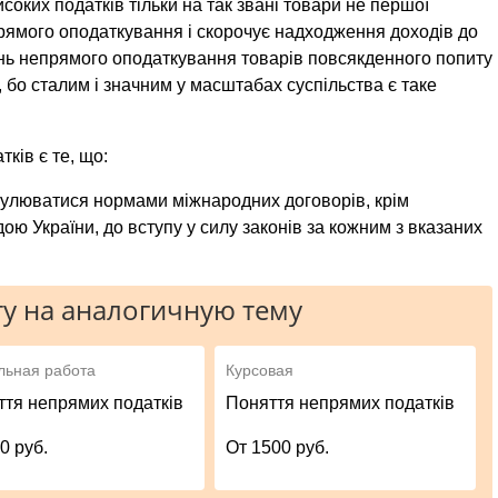
оких податків тільки на так звані товари не першої
рямого оподат­кування і скорочує надходження доходів до
ень непрямого оподаткування товарів повсякденного попиту
 бо сталим і значним у масштабах суспіль­ства є таке
ків є те, що:
гулюватися нор­мами міжнародних договорів, крім
ою України, до вступу у силу законів за кожним з вказаних
у на аналогичную тему
льная работа
Курсовая
ття непрямих податків
Поняття непрямих податків
0 руб.
От 1500 руб.