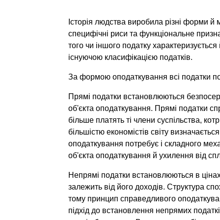
Історія людства виробила різні форми й 
специфічні риси та функціональне признач
того чи іншого податку характери­зується 
існуючою класифікацією податків.
За формою оподаткування всі податки поді
Прямі податки встановлюються безпосере
об'єкта оподаткування. Прямі податки сп
більше платять ті члени су­спільства, ко
більшістю економістів світу визначаєть
оподатку­вання потребує і складного мех
об'єкта оподаткування й ухилення від спл
Непрямі податки встановлюються в цінах 
залежить від його доходів. Структура спо
тому принцип справедливого оподаткува
підхід до вста­новлення непрямих податкі