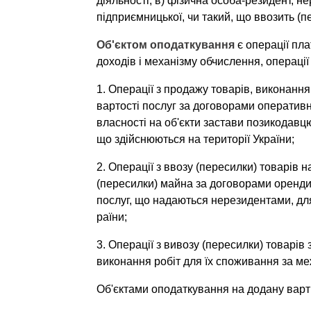
діяльності; в) фізична особа-резидент, не
підприємницької, чи та­кий, що ввозить (п
Об'єктом оподаткування
є операції пла
доходів і механіз­му обчислення, операції
1. Операції з продажу товарів, виконання 
вартості послуг за договорами оперативно
власності на об'єкти застави позикодавц
що здійснюються на території України;
2. Операції з ввозу (пересилки) товарів на
(пересилки) май­на за договорами оренди (
послуг, що надаються нерезидентами, для
раїни;
3. Операції з вивозу (пересилки) товарів 
виконання робіт для їх споживання за ме
Об'єктами оподаткування на додану варті