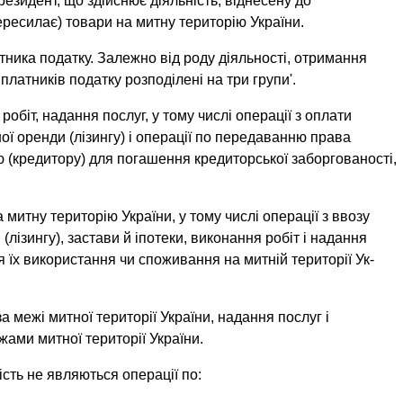
резидент, що здійснює діяльність, віднесену до
ересилає) товари на митну територію Ук­раїни.
тника податку. Залежно від роду діяльності, отримання
 платників податку розподілені на три групи'.
робіт, надання послуг, у тому числі операції з оплати
ї оренди (лізингу) і операції по пе­редаванню права
ю (кредитору) для погашення кредиторської заборгованості,
 митну терито­рію України, у тому числі операції з ввозу
лізингу), застави й іпотеки, вико­нання робіт і надання
 їх використання чи споживання на митній території Ук­
за межі митної території України, надання послуг і
жами митної території України.
сть не являються операції по: