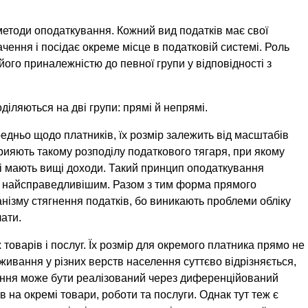
методи опо­даткування. Кожний вид податків має свої
ення і посідає окреме місце в по­датковій системі. Роль
його приналежністю до певної групи у відповід­ності з
­ляються на дві групи: прямі й непрямі.
дньо щодо платників, їх розмір залежить від масштабів
рияють такому розподілу по­даткового тягаря, при якому
трі мають вищі доходи. Такий принцип опо­даткування
ся найсправедливішим. Разом з тим форма прямого
анізму стягнення податків, бо виникають проблеми обліку
ати.
товарів і послуг. Їх розмір для окремого платника прямо не
живання у різних верств населення суттєво відрізняється,
ння може бути реалізований через диференційований
в на окремі товари, роботи та послуги. Однак тут теж є