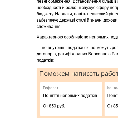
певні обмеження. Встановлення більш вис
необхідності й розкоші звужує сферу неп
бюджету. На­впаки, навіть невисокий рів
забезпечує державі сталі й значні доходи,
споживання.
Характерною особливістю непрямих подат
— це внутрішні податки які не можуть ре
договорів, ратифікова­них Верховною Рад
податків;
Поможем написать работ
Реферат
Конто
Поняття непрямих податків
Поня
От 850 руб.
От 85