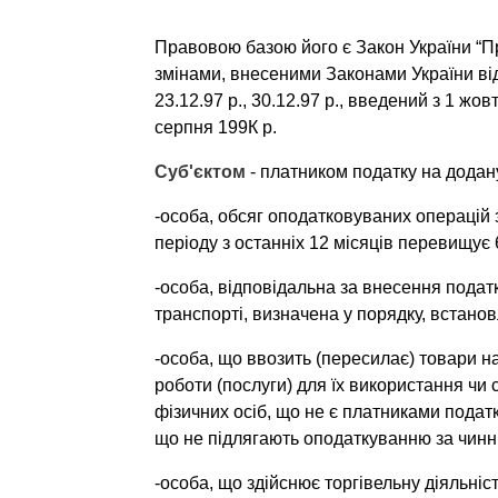
Правовою базою його є Закон України “Про
змінами, внесени­ми Законами України від 27
23.12.97 р., 30.12.97 р., введений з 1 жов
серпня 199К р.
Суб'єктом
- платником податку на додану
-особа, обсяг оподатковуваних операцій з 
періоду з ос­танніх 12 місяців перевищу
-особа, відповідальна за внесення подат
транспорті, визна­чена у порядку, встанов
-особа, що ввозить (пересилає) товари на
роботи (послуги) для їх використання чи 
фізичних осіб, що не є платниками податку
що не підлягають оподаткуванню за чинн
-особа, що здійснює торгівельну діяльніст