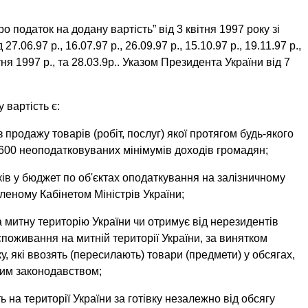
 податок на додану вартість” від 3 квітня 1997 року зі
.06.97 р., 16.07.97 р., 26.09.97 р., 15.10.97 р., 19.11.97 р.,
тня 1997 р., та 28.03.9р.. Указом Президента України від 7
 вартість є:
продажу то­варів (робіт, послуг) якої протягом будь-якого
є 600 неоподатковуваних мінімумів доходів громадян;
ків у бюджет по об'єктах оподаткування на залізничному
леному Кабінетом Міністрів Украї­ни;
 митну терито­рію України чи отримує від нерезидентів
споживання на митній території України, за винятком
, які ввозять (пересилають) товари (предмети) у об­сягах,
им законо­давством;
ь на території України за готівку незалежно від обсягу