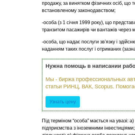
продажу, за винят­ком фізичних осіб, що 
встановленому законодавством;
-особа (з 1 січня 1999 року), що представ
транзитом пасажирів чи вантажів через м
-особа, що надає послуги зв'язку і здійсню
наданням таких послуг і отриманих (зазн
Нужна помощь в написании раб
Мы - биржа профессиональных авт
статьи РИНЦ, ВАК, Scopus. Помога
Узнать цену
Під терміном “особа” мається на увазі: а) 
підприємства з іноземними інвестиціями; 