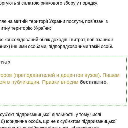
торгують зі сплатою ринкового збору у порядку,
ляє на митній території України послуги, пов'язані з
итну територію України;
є консолідо­ваний облік доходів і витрат, пов'язаних з
аних) іншими особами, підпоряд­кованими такій особі.
оты?
оров (преподавателей и доцентов вузов). Пишем
ем в публикации. Правки вносим
бесплатно
.
суб'єкт підпри­ємницької діяльності, у тому числі
б) юридична особа, що не є суб'єктом підприєм­ницької