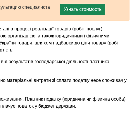
сультацию специалиста
Узнать стоимость
пі в процесі реалізації товарів (робіт, послуг)
ою організацією, а також юридичними і фізич­ними
України то­вари, шляхом надбавки до ціни товару (робіт,
тість;
ід результатів господарської діяльності платника
о матеріальні витрати зі сплати податку несе споживач у
.
поживання. Платник податку (юридична чи фізична особа)
сплачує податок у бюджет держави.