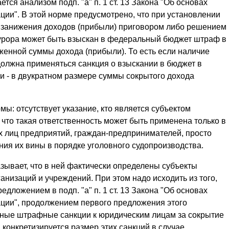
ся анализом подп. "а" п. 1 ст. 13 Закона "Об основах
ии". В этой норме предусмотрено, что при установлении
 занижения доходов (прибыли) приговором либо решением
окурора может быть взыскан в федеральный бюджет штраф в
женной суммы дохода (прибыли). То есть если наличие
должна применяться санкция о взыскании в бюджет в
и - в двукратном размере суммы сокрытого дохода
ы: отсутствует указание, кто является субъектом
 что такая ответственность может быть применена только в
 лиц предприятий, граждан-предпринимателей, просто
ия их вины в порядке уголовного судопроизводства.
зывает, что в ней фактически определены субъекты
анизаций и учреждений. При этом надо исходить из того,
дложением в подп. "а" п. 1 ст. 13 Закона "Об основах
ции", продолжением первого предложения этого
вные штрафные санкции к юридическим лицам за сокрытие
 конкретизируется размер этих санкций в случае