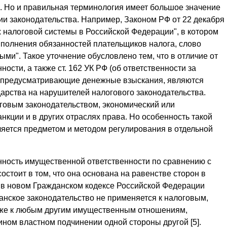
. Но и правильная терминология имеет большое значение
нии законодательства. Например, Законом РФ от 22 декабря
вах налоговой системы в Российской Федерации", в котором
ыполнения обязанностей плательщиков налога, слово
и". Такое уточнение обусловлено тем, что в отличие от
ости, а также ст. 162 УК РФ (об ответственности за
, предусматривающие денежные взыскания, являются
арства на нарушителей налогового законодательства.
говым законодательством, экономический или
кции и в других отраслях права. Но особенность такой
ляется предметом и методом регулирования в отдельной
енность имущественной ответственности по сравнению с
остоит в том, что она основана на равенстве сторон в
 в новом Гражданском кодексе Российской Федерации
данское законодательство не применяется к налоговым,
же к любым другим имущественным отношениям,
ном властном подчинении одной стороны другой [5].