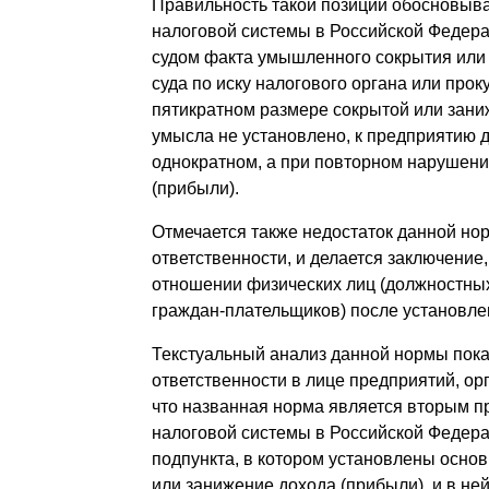
Правильность такой позиции обосновывает
налоговой системы в Российской Федерац
судом факта умышленного сокрытия или
суда по иску налогового органа или пр
пятикратном размере сокрытой или зани
умысла не установлено, к предприятию 
однократном, а при повторном нарушени
(прибыли).
Отмечается также недостаток данной норм
ответственности, и делается заключение,
отношении физических лиц (должностных
граждан-плательщиков) после установлен
Текстуальный анализ данной нормы пока
ответственности в лице предприятий, орг
что названная норма является вторым пре
налоговой системы в Российской Федера
подпункта, в котором установлены осно
или занижение дохода (прибыли), и в ней