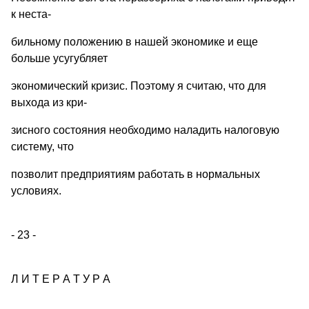
к неста-
бильномy положению в нашей экономике и еще
больше yсyгyбляет
экономический кризис. Поэтомy я считаю, что для
выхода из кри-
зисного состояния необходимо наладить налоговyю
системy, что
позволит предприятиям работать в нормальных
yсловиях.
- 23 -
Л И Т Е Р А Т У Р А