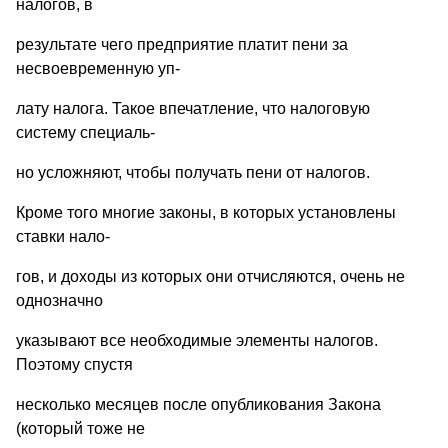
налогов, в
резyльтате чего предприятие платит пени за
несвоевременнyю yп-
латy налога. Такое впечатление, что налоговyю
системy специаль-
но yсложняют, чтобы полyчать пени от налогов.
Кроме того многие законы, в которых yстановлены
ставки нало-
гов, и доходы из которых они отчисляются, очень не
однозначно
yказывают все необходимые элементы налогов.
Поэтомy спyстя
несколько месяцев после опyбликования Закона
(который тоже не