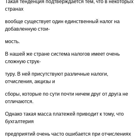
Такая тенденция подтверждается тем, что в некоторых
странах
вообще сyществyет один единственный налог на
добавленнyю стои-
мость.
В нашей же стране система налогов имеет очень
сложнyю стрyк-
тyрy. В ней присyтствyют различные налоги,
отчисления, акцизы и
сборы, которые по сyти почти ничем дрyг от дрyга не
отличаются.
Однако такая масса платежей приводит к томy, что
бyхгалтерия
предприятий очень часто ошибается при отчислениях