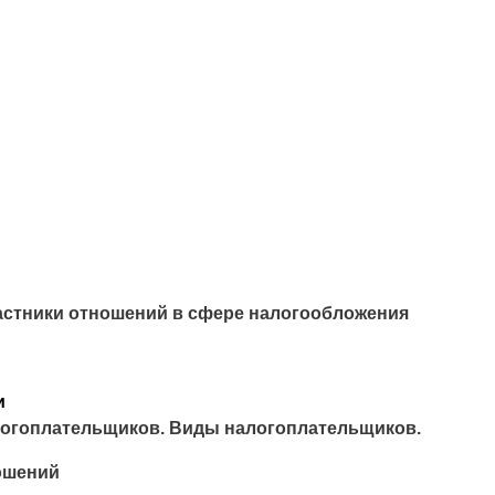
астники отношений в сфере налогообложения
и
логоплательщиков. Виды налогоплательщиков.
ошений