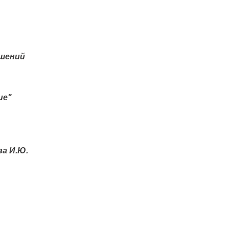
ошений
ие"
а И.Ю.