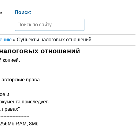
Поиск:
жению
» Субъекты налоговых отношений
налоговых отношений
 копией.
 авторские права.
ое и
окумента приследует-
х правах"
--------------------
, 256Mb RAM, 8Mb