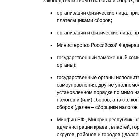
законодательством о налогах и сборах, 
организации физические лица, пр
плательщиками сборов;
организации и физические лица, 
Министерство Российской Федераци
государственный таможенный коми
органы);
государственные органы исполните
самоуправления, другие уполномо
установленном порядке по мимо н
налогов и (или) сборов, а также к
сборов (далее – сборщики налогов 
Минфин РФ , Минфин республик , ф
администрации краев , властей, г
округов, районов и городов ( дале