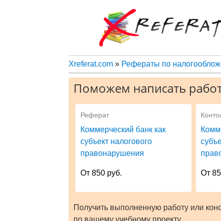
Xreferat.com
»
Рефераты по налогообло
Поможем написать работ
Реферат
Конто
Коммерческий банк как
Комм
субъект налогового
субъе
правонарушения
прав
От 850 руб.
От 85
Получить выполненную работу или кон
по вашему учебному проекту