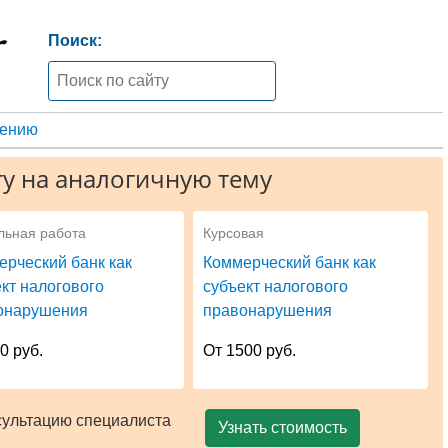
Поиск:
жению
у на аналогичную тему
льная работа
Курсовая
ерческий банк как
Коммерческий банк как
кт налогового
субъект налогового
онарушения
правонарушения
0 руб.
От 1500 руб.
сультацию специалиста
Узнать стоимость