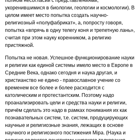
полном несогласии с представлениями,
укоренившимися в биологии, геологии и космологии). В
целом имеет место попытка создать научно-
религиозный «полуфабрикат», а, попросту говоря,
попытка «впрячь в одну телегу коня и трепетную лань»,
считая при этом науку коренником, а религию
пристяжной.
Попытка не новая. Успешное функционирование науки
и религии как единой системы имело место в Европе в
Средние Века, однако сегодня и наука другая, и
христианство не едино - православное учение со
временем все более и более расходится с
католическим и протестантским. Поэтому надо
проанализировать цели и средства науки и религии,
причём сделать это надо в рамках понимания их как
познавательных систем, т.е. систем, продуцирующих
научные и религиозные знания, лежащих в основе
научного и религиозного постижения Мiра. (Наука и