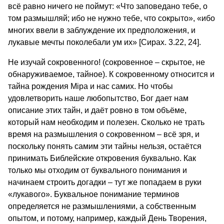
всё равно ничего не поймут: «Что заповедано тебе, о
том размышляй; ибо не нужно тебе, что сокрыто», «ибо
многих ввели в заблуждение их предположения, и
лукавые мечты поколебали ум их» [Сирах. 3.22, 24].
Не изучай сокровенного! (сокровенное – скрытое, не
обнаруживаемое, тайное). К сокровенному относится и
тайна рождения Мiра и нас самих. Но чтобы
удовлетворить наше любопытство, Бог дает нам
описание этих тайн, и даёт ровно в том объёме,
который нам необходим и полезен. Сколько не трать
время на размышления о сокровенном – всё зря, и
поскольку понять самим эти тайны нельзя, остаётся
принимать Библейские откровения буквально. Как
только мы отходим от буквального понимания и
начинаем строить догадки – тут же попадаем в руки
«лукавого». Буквальное понимание терминов
определяется не размышлениями, а собственным
опытом, и потому, например, каждый День Творения,