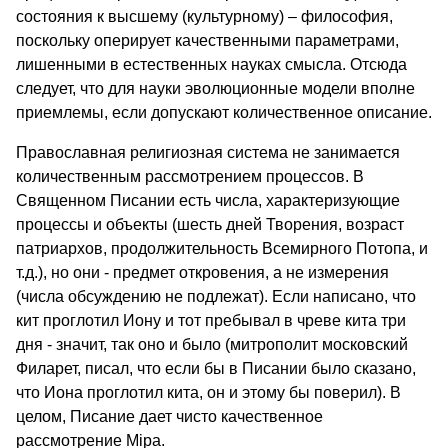
состояния к высшему (культурному) – философия,
поскольку оперирует качественными параметрами,
лишенными в естественных науках смысла. Отсюда
следует, что для науки эволюционные модели вполне
приемлемы, если допускают количественное описание.
Православная религиозная система не занимается
количественным рассмотрением процессов. В
Священном Писании есть числа, характеризующие
процессы и объекты (шесть дней Творения, возраст
патриархов, продолжительность Всемирного Потопа, и
т.д.), но они - предмет откровения, а не измерения
(числа обсуждению не подлежат). Если написано, что
кит проглотил Иону и тот пребывал в чреве кита три
дня - значит, так оно и было (митрополит московский
Филарет, писал, что если бы в Писании было сказано,
что Иона проглотил кита, он и этому бы поверил). В
целом, Писание дает чисто качественное
рассмотрение Мiра.