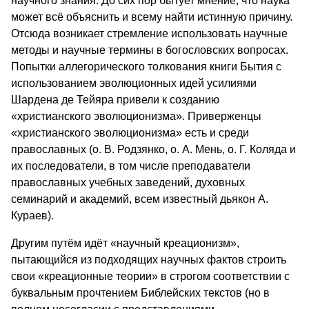
научного знания. До сих пор бытует мнение, что наука
может всё объяснить и всему найти истинную причину.
Отсюда возникает стремление использовать научные
методы и научные термины в богословских вопросах.
Попытки аллегорического толкования книги Бытия с
использованием эволюционных идей усилиями
Шардена де Тейяра привели к созданию
«христианского эволюционизма». Приверженцы
«христианского эволюционизма» есть и среди
православных (о. В. Родзянко, о. А. Мень, о. Г. Коляда и
их последователи, в том числе преподаватели
православных учебных заведений, духовных
семинарий и академий, всем известный дьякон А.
Кураев).
Другим путём идёт «научный креационизм»,
пытающийся из подходящих научных фактов строить
свои «креационные теории» в строгом соответствии с
буквальным прочтением Библейских текстов (но в