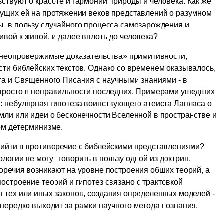
ьствуют о красоте и гармонии природы и человека. Как же
исущих ей на протяжении веков представлений о разумном
ты, в пользу случайного процесса самозарождения и
вой к живой, и далее вплоть до человека?
«неопровержимые доказательства» примитивности,
ти библейских текстов. Однако со временем оказывалось,
га и Священного Писания с научными знаниями - в
и просто в неправильности последних. Примерами ушедших
: небулярная гипотеза воинствующего атеиста Лапласа о
ли или идеи о бесконечности Вселенной в пространстве и
ом детерминизме.
прийти в противоречие с библейскими представлениями?
логии не могут говорить в пользу одной из доктрин,
оречия возникают на уровне построения общих теорий, а
построение теорий и гипотез связано с трактовкой
 тех или иных законов, создания определенных моделей -
 нередко выходит за рамки научного метода познания.