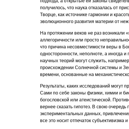
подхода, а открытые ей законы свидетел
получилось, что наука отказалась от пр
Творце, как источнике гармонии и красо
эволюционного развития материи от нежи
На протяжении веков не раз возникали 
аллегоричности или просто неправильнос
что причина несовместимости веры в Бо
односторонности, неполноте, а иногда 
научных теорий могут служить, например
происхождении Солнечной системы и Зем
времени, основанные на механистическ
Результаты, каких исследований могут 
Сами по себе законы физики, химии и био
богословской или атеистической. Против
вернее сказать гипотез. В свою очередь 
экспериментальных данных, привлечения
все это носит отпечаток субъективизма и