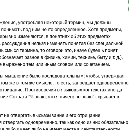
суждения, употребляя некоторый термин, мы должны
, понимать под ним нечто определенное. Хотя предметы,
ерывно изменяются, в понятиях об этих предметах
с рассуждения нельзя изменять понятия без специальной
ь смысл термина, то оговори это, иначе будешь понят
означает разное в физике, химии, технике, быту и т. д.),
ие выражено тем или иным словом или сочетанием.
обы мышление было последовательным; чтобы, утверждая
о том же в том же смысле, то есть, запрещает одновременно
отрицание. Противоречия в языковых контекстах иногда
ие Сократа "Я знаю, что я ничего не знаю" скрывает в
ет не отвергать высказывание и его отрицание.
 отвергать одновременно, так как одно из них обязательно
я либо имеет, либо не имеет места в действительности.