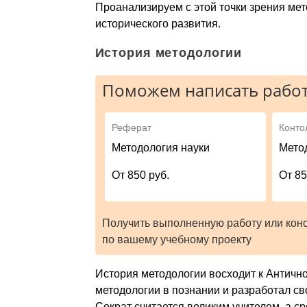
Проанализируем с этой точки зрения мет
исторического развития.
История методологии
Поможем написать работ
Реферат
Конто
Методология науки
Мето
От 850 руб.
От 85
Получить выполненную работу или кон
по вашему учебному проекту
История методологии восходит к Античном
методологии в познании и разработал св
Сократ считается великим учителем, а ср