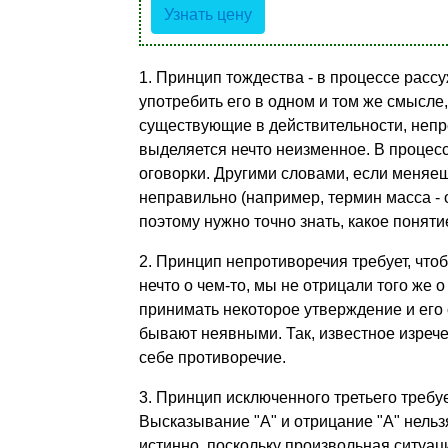
Узнать цену
1. Принцип тождества - в процессе рас
употребить его в одном и том же смысле
существующие в действительности, непр
выделяется нечто неизменное. В процес
оговорки. Другими словами, если меняеш
неправильно (например, термин масса - об
поэтому нужно точно знать, какое понят
2. Принцип непротиворечия требует, чт
нечто о чем-то, мы не отрицали того же 
принимать некоторое утверждение и его 
бывают неявными. Так, известное изречен
себе противоречие.
3. Принцип исключенного третьего требу
Высказывание "А" и отрицание "А" нельзя
истинно, поскольку произвольная ситуаци