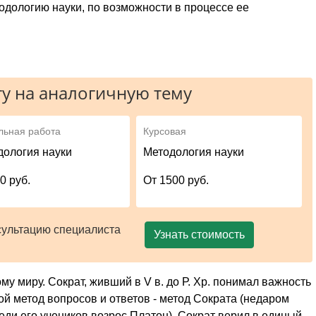
одологию науки, по возможности в процессе ее
у на аналогичную тему
льная работа
Курсовая
дология науки
Методология науки
0 руб.
От 1500 руб.
сультацию специалиста
Узнать стоимость
у миру. Сократ, живший в V в. до Р. Хр. понимал важность
ой метод вопросов и ответов - метод Сократа (недаром
еди его учеников возрос Платон). Сократ верил в единый