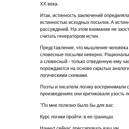
ХХ века.
Итак, истинность заключений определял
истинностью исходных посылок. А истин
рассуждений. На этом внимание не заост
считать генератором истин.
Представление, что мышление человека 
словесные посылки неверно. Рациональ
а словесный - только отведенную ему ч
порождаются на основе скрытых аналоги
логическими схемами.
Поэты и писатели логику воспринимали с
произведениях они критиковали узость л
"По мне полезно было бы для вас
Курс логики пройти: в ее границах
Начнут сейчас дрессировать ваш ум,