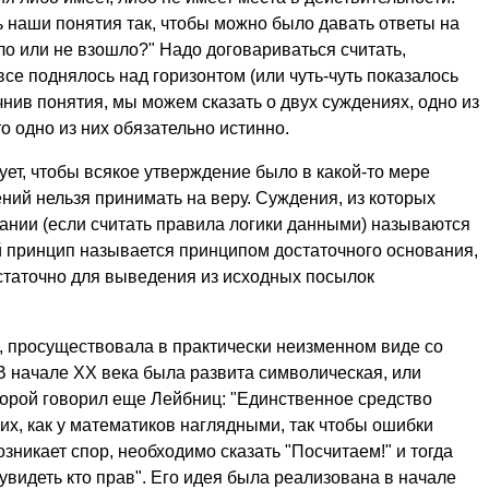
 наши понятия так, чтобы можно было давать ответы на
о или не взошло?" Надо договариваться считать,
се поднялось над горизонтом (или чуть-чуть показалось
очнив понятия, мы можем сказать о двух суждениях, одно из
о одно из них обязательно истинно.
ует, чтобы всякое утверждение было в какой-то мере
ений нельзя принимать на веру. Суждения, из которых
ании (если считать правила логики данными) называются
 принцип называется принципом достаточного основания,
остаточно для выведения из исходных посылок
, просуществовала в практически неизменном виде со
В начале ХХ века была развита символическая, или
торой говорил еще Лейбниц: "Единственное средство
их, как у математиков наглядными, так чтобы ошибки
озникает спор, необходимо сказать "Посчитаем!" и тогда
видеть кто прав". Его идея была реализована в начале