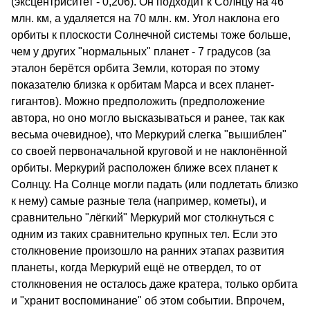
(эксцентриситет - 0,206). Он подходит к Солнцу на 46
млн. км, а удаляется на 70 млн. км. Угол наклона его
орбиты к плоскости Солнечной системы тоже больше,
чем у других "нормальных" планет - 7 градусов (за
эталон берётся орбита Земли, которая по этому
показателю близка к орбитам Марса и всех планет-
гигантов). Можно предположить (предположение
автора, но оно могло высказываться и ранее, так как
весьма очевидное), что Меркурий слегка "вышиблен"
со своей первоначальной круговой и не наклонённой
орбиты. Меркурий расположен ближе всех планет к
Солнцу. На Солнце могли падать (или подлетать близко
к нему) самые разные тела (например, кометы), и
сравнительно "лёгкий" Меркурий мог столкнуться с
одним из таких сравнительно крупных тел. Если это
столкновение произошло на ранних этапах развития
планеты, когда Меркурий ещё не отвердел, то от
столкновения не осталось даже кратера, только орбита
и "хранит воспоминание" об этом событии. Впрочем,