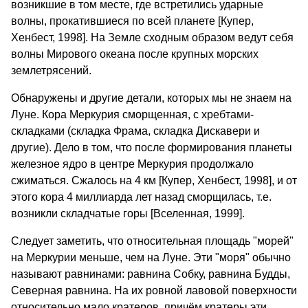
возникшие в том месте, где встретились ударные
волны, прокатившиеся по всей планете [Купер,
Хенбест, 1998]. На Земле сходным образом ведут себя
волны Мирового океана после крупных морских
землетрясений.
Обнаружены и другие детали, которых мы не знаем на
Луне. Кора Меркурия сморщенная, с хребтами-
складками (складка Фрама, складка Дискавери и
другие). Дело в том, что после формирования планеты
железное ядро в центре Меркурия продолжало
сжиматься. Сжалось на 4 км [Купер, Хенбест, 1998], и от
этого кора 4 миллиарда лет назад сморщилась, т.е.
возникли складчатые горы [Вселенная, 1999].
Следует заметить, что относительная площадь "морей"
на Меркурии меньше, чем на Луне. Эти "моря" обычно
называют равнинами: равнина Собку, равнина Будды,
Северная равнина. На их ровной лавовой поверхности
относительно мало кратеров, причём кратеры эти