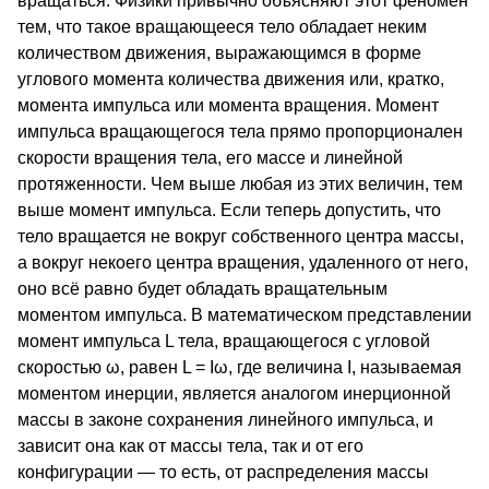
вращаться. Физики привычно объясняют этот феномен
тем, что такое вращающееся тело обладает неким
количеством движения, выражающимся в форме
углового момента количества движения или, кратко,
момента импульса или момента вращения. Момент
импульса вращающегося тела прямо пропорционален
скорости вращения тела, его массе и линейной
протяженности. Чем выше любая из этих величин, тем
выше момент импульса. Если теперь допустить, что
тело вращается не вокруг собственного центра массы,
а вокруг некоего центра вращения, удаленного от него,
оно всё равно будет обладать вращательным
моментом импульса. В математическом представлении
момент импульса L тела, вращающегося с угловой
скоростью ω, равен L = Iω, где величина I, называемая
моментом инерции, является аналогом инерционной
массы в законе сохранения линейного импульса, и
зависит она как от массы тела, так и от его
конфигурации — то есть, от распределения массы