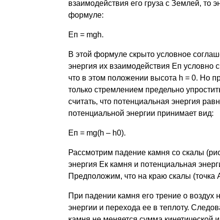
взаимодействия его груза с Землей, то 
формуле:
Еп = mgh.
В этой формуле скрыто условное соглаш
энергия их взаимодействия Еп условно с
что в этом положении высота h = 0. Но 
только стремлением предельно упростит
считать, что потенциальная энергия равн
потенциальной энергии принимает вид:
Еп = mg(h – h0).
Рассмотрим падение камня со скалы (рис
энергия Ек камня и потенциальная энерг
Предположим, что на краю скалы (точка 
При падении камня его трение о воздух н
энергии и перехода ее в теплоту. Следо
камня не меняется сумма кинетической и 