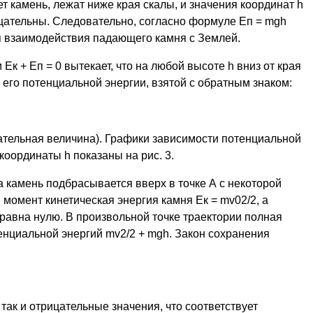
ет камень, лежат ниже края скалы, и значения координат h
рицательны. Следовательно, согласно формуле Еп = mgh
п взаимодействия падающего камня с Землей.
Ек + Еп = 0 вытекает, что на любой высоте h вниз от края
 его потенциальной энергии, взятой с обратным знаком:
ицательная величина). Графики зависимости потенциальной
 координаты h показаны на рис. 3.
а камень подбрасывается вверх в точке А с некоторой
 момент кинетическая энергия камня Eк = mv02/2, а
равна нулю. В произвольной точке траектории полная
енциальной энергий mv2/2 + mgh. Закон сохранения
так и отрицательные значения, что соответствует