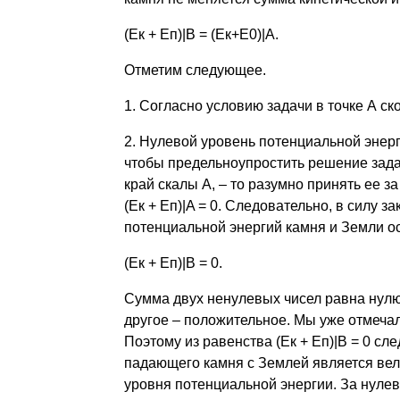
(Ек + Еп)|B = (Ек+Е0)|A.
Отметим следующее.
1. Согласно условию задачи в точке А ско
2. Нулевой уровень потенциальной энерг
чтобы предельноупростить решение задач
край скалы А, – то разумно принять ее за
(Ек + Еп)|A = 0. Следовательно, в силу 
потенциальной энергий камня и Земли ос
(Ек + Еп)|B = 0.
Сумма двух ненулевых чисел равна нулю 
другое – положительное. Мы уже отмечал
Поэтому из равенства (Ек + Еп)|B = 0 сл
падающего камня с Землей является вел
уровня потенциальной энергии. За нулев