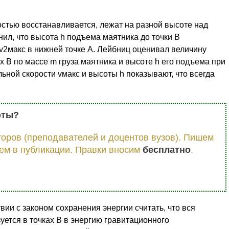
остью восстанавливается, лежат на разной высоте над
ил, что высота h подъема маятника до точки В
v2макс в нижней точке А. Лейбниц оценивал величину
х В по массе m груза маятника и высоте h его подъема при
ной скорости vмакс и высоты h показывают, что всегда
оты?
оров (преподавателей и доцентов вузов). Пишем
ем в публикации. Правки вносим
бесплатно
.
ствии с законом сохранения энергии считать, что вся
уется в точках В в энергию гравитационного