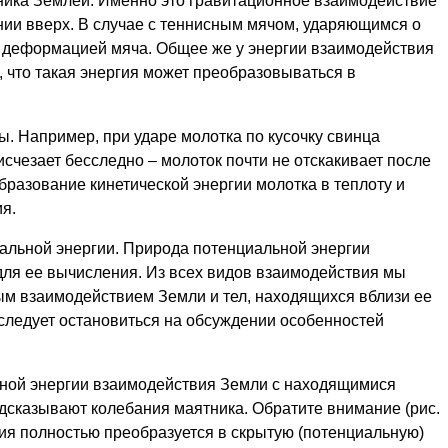
тника Землей. Именно это гравитационное взаимодействие
нии вверх. В случае с теннисным мячом, ударяющимся о
 с деформацией мяча. Общее же у энергии взаимодействия
, что такая энергия может преобразовываться в
. Например, при ударе молотка по кусочку свинца
исчезает бесследно – молоток почти не отскакивает после
бразование кинетической энергии молотка в теплоту и
я.
альной энергии. Природа потенциальной энергии
для ее вычисления. Из всех видов взаимодействия мы
ым взаимодействием Земли и тел, находящихся вблизи ее
 следует остановиться на обсуждении особенностей
ьной энергии взаимодействия Земли с находящимися
дсказывают колебания маятника. Обратите внимание (рис.
ргия полностью преобразуется в скрытую (потенциальную)