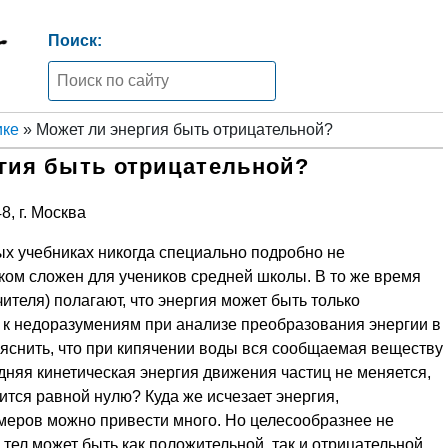
Поиск:
ике
» Может ли энергия быть отрицательной?
гия быть отрицательной?
, г. Москва
ых учебниках никогда специально подробно не
ком сложен для учеников средней школы. В то же время
ителя) полагают, что энергия может быть только
 к недоразумениям при анализе преобразования энергии в
ъяснить, что при кипячении воды вся сообщаемая веществу
едняя кинетическая энергия движения частиц не меняется,
ится равной нулю? Куда же исчезает энергия,
меров можно привести много. Но целесообразнее не
тел может быть как положительной, так и отрицательной.