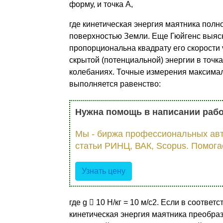
форму, и точка А,
где кинетическая энергия маятника полн
поверхностью Земли. Еще Гюйгенс выясн
пропорциональна квадрату его скорости 
скрытой (потенциальной) энергии в точка
колебаниях. Точные измерения максималь
выполняется равенство:
Нужна помощь в написании раб
Мы - биржа профессиональных авт
статьи РИНЦ, ВАК, Scopus. Помога
Узнать цену
где g  10 Н/кг = 10 м/с2. Если в соответ
кинетическая энергия маятника преобраз