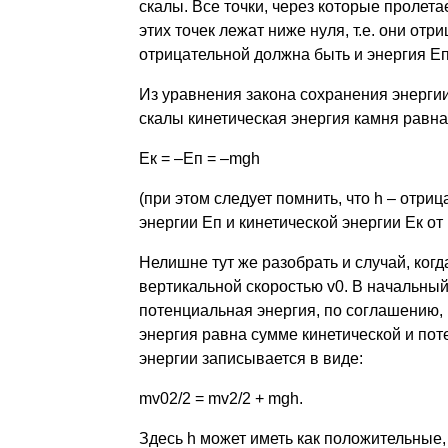
скалы. Все точки, через которые пролета
этих точек лежат ниже нуля, т.е. они от
отрицательной должна быть и энергия Е
Из уравнения закона сохранения энергии 
скалы кинетическая энергия камня равна
Ек = –Еп = –mgh
(при этом следует помнить, что h – отр
энергии Еп и кинетической энергии Ек от
Нелишне тут же разобрать и случай, когд
вертикальной скоростью v0. В начальный
потенциальная энергия, по соглашению, 
энергия равна сумме кинетической и пот
энергии записывается в виде:
mv02/2 = mv2/2 + mgh.
Здесь h может иметь как положительные, 