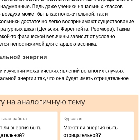
 надуманные. Ведь даже ученики начальных классов
воздуха может быть как положительной, так и
школьники достаточно легко воспринимают существование
ературных шкал (Цельсия, Фаренгейта, Реомюра). Таким
какой-то физической величины зависит от условно
яется непостижимой для старшеклассника.
альной энергии
ри изучении механических явлений во многих случаях
льной энергии так, что она будет иметь отрицательное
у на аналогичную тему
льная работа
Курсовая
т ли энергия быть
Может ли энергия быть
цательной?
отрицательной?