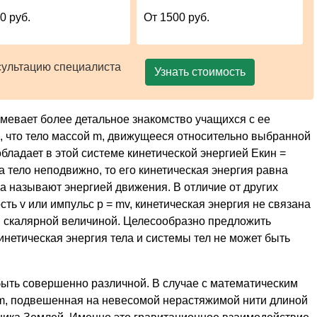
0 руб.
От 1500 руб.
сультацию специалиста
Узнать стоимость
мевает более детальное знакомство учащихся с ее
 что тело массой m, движущееся относительно выбранной
 обладает в этой системе кинетической энергией Eкин =
та тело неподвижно, то его кинетическая энергия равна
а называют энергией движения. В отличие от других
сть v или импульс p = mv, кинетическая энергия не связана
 скалярной величиной. Целесообразно предложить
инетическая энергия тела и системы тел не может быть
ыть совершенно различной. В случае с математическим
m, подвешенная на невесомой нерастяжимой нити длиной