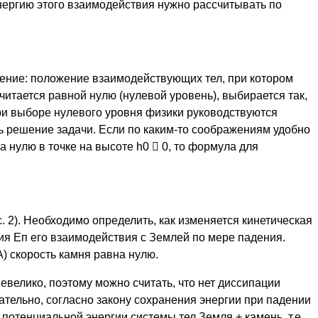
энергию этого взаимодействия нужно рассчитывать по
ение: положение взаимодействующих тел, при котором
читается равной нулю (нулевой уровень), выбирается так,
при выборе нулевого уровня физики руководствуются
ь решение задачи. Если по каким-то соображениям удобно
а нулю в точке на высоте h0  0, то формула для
. 2). Необходимо определить, как изменяется кинетическая
ия Еп его взаимодействия с Землей по мере падения.
А) скорость камня равна нулю.
евелико, поэтому можно считать, что нет диссипации
вательно, согласно закону сохранения энергии при падении
потенциальной энергии системы тел Земля + камень, т.е.