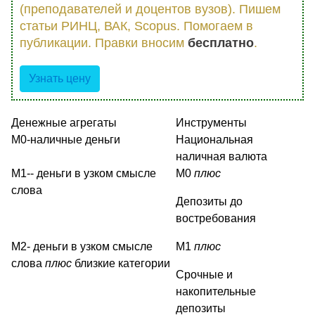
(преподавателей и доцентов вузов). Пишем
статьи РИНЦ, ВАК, Scopus. Помогаем в
публикации. Правки вносим
бесплатно
.
Узнать цену
Денежные агрегаты
Инструменты
М0-наличные деньги
Национальная
наличная валюта
М1-- деньги в узком смысле
М0
плюс
слова
Депозиты до
востребования
М2- деньги в узком смысле
М1
плюс
слова
плюс
близкие категории
Срочные и
накопительные
депозиты