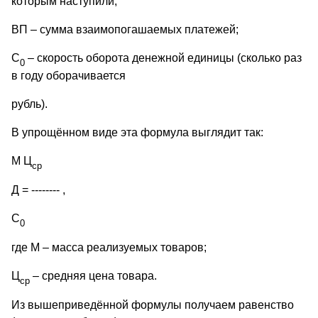
которым наступили;
ВП – сумма взаимопогашаемых платежей;
С
– скорость оборота денежной единицы (сколько раз
0
в году оборачивается
рубль).
В упрощённом виде эта формула выглядит так:
М Ц
ср
Д = -------- ,
С
0
где М – масса реализуемых товаров;
Ц
– средняя цена товара.
ср
Из вышеприведённой формулы получаем равенство