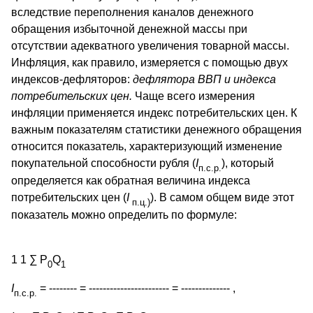
вследствие переполнения каналов денежного
обращения избыточной денежной массы при
отсутствии адекватного увеличения товарной массы.
Инфляция, как правило, измеряется с помощью двух
индексов-дефляторов:
дефлятора ВВП и индекса
потребительских цен.
Чаще всего измерения
инфляции применяется индекс потребительских цен. К
важным показателям статистики денежного обращения
относится показатель, характеризующий изменение
покупательной способности рубля (
I
), который
п.с.р.
определяется как обратная величина индекса
потребительских цен (
I
). В самом общем виде этот
п.ц.)
показатель можно определить по формуле:
1 1 ∑ P
Q
0
1
I
= -------- = ----------------------- = -------------- ,
п.с.р.