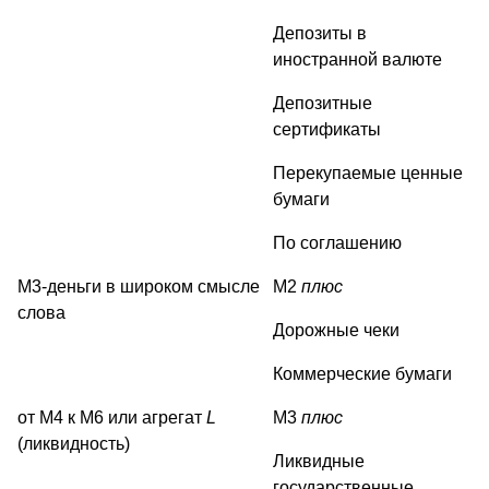
Депозиты в
иностранной валюте
Депозитные
сертификаты
Перекупаемые ценные
бумаги
По соглашению
М3-деньги в широком смысле
М2
плюс
слова
Дорожные чеки
Коммерческие бумаги
от М4 к М6 или агрегат
L
М3
плюс
(ликвидность)
Ликвидные
государственные