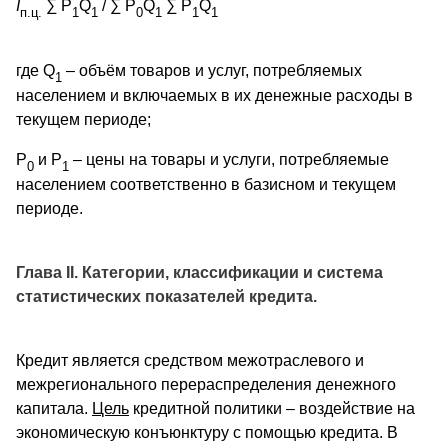
I
∑ P
Q
/ ∑ P
Q
∑ P
Q
п.ц.
1
1
0
1
1
1
где Q
– объём товаров и услуг, потребляемых
1
населением и включаемых в их денежные расходы в
текущем периоде;
P
и P
– цены на товары и услуги, потребляемые
0
1
населением соответственно в базисном и текущем
периоде.
Глава II. Категории, классификации и система
статистических показателей кредита.
Кредит является средством межотраслевого и
межрегионального перераспределения денежного
капитала.
Цель
кредитной политики – воздействие на
экономическую конъюнктуру с помощью кредита. В