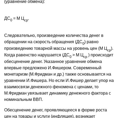
(уравнение обмена):
ДС
= М Ц
.
0
ср
Следовательно, произведение количества денег в
обращении на скорость обращения (ДС
) равно
0
произведению товарной массы на уровень цен (М Ц
).
ср
Когда равенство нарушается (ДС
> М Ц
) происходит
0
ср
обесценение денег. Указанное уравнение обмена
впервые предложено И.Фишером. Современный
монетаризм (М.Фридман и др.) также основывается на
уравнении И.Фишера. Но если И.Фишер делает упор на
взаимосвязи денежного феномена с ценами, то
М.Фридман увязывает динамику денежного фактора с
номинальным ВВП.
Обесценение денег, проявляющееся в форме роста
цен на товары и услуги (инфляция), возникает