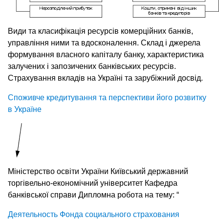
Види та класифікація ресурсів комерційних банків,
управління ними та вдосконалення. Склад і джерела
формування власного капіталу банку, характеристика
залучених і запозичених банківських ресурсів.
Страхування вкладів на Україні та зарубіжний досвід.
Споживче кредитування та перспективи його розвитку
в Україне
Міністерство освіти України Київський державний
торгівельно-економічний університет Кафедра
банківської справи Дипломна робота на тему: “
Деятельность Фонда социального страхования