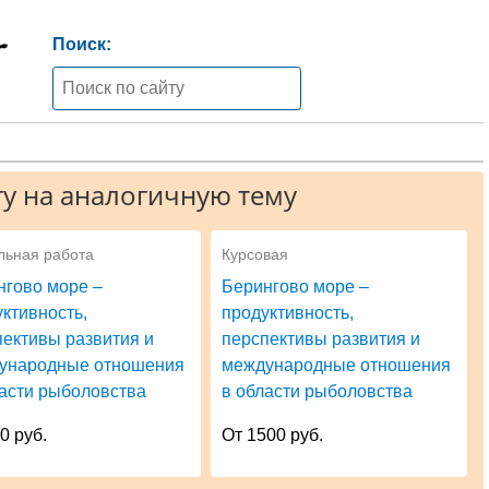
Поиск:
у на аналогичную тему
льная работа
Курсовая
нгово море –
Берингово море –
ктивность,
продуктивность,
пективы развития и
перспективы развития и
ународные отношения
международные отношения
ласти рыболовства
в области рыболовства
0 руб.
От 1500 руб.