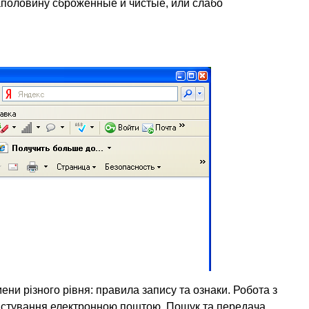
половину сброженные и чистые, или слабо
мени різного рівня: правила запису та ознаки. Робота з
користування електронною поштою. Пошук та передача