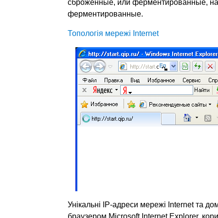
сброженные, или ферментированные, на
ферментированные.
Топологія мережі Internet
Унікальні ІР-адреси мережі Internet та до
браузером Microsoft Internet Explorer, 