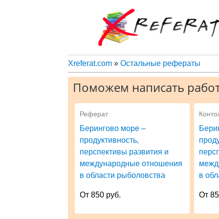
Xreferat.com
»
Остальные рефераты
Поможем написать работ
Реферат
Конто
Берингово море –
Бери
продуктивность,
проду
перспективы развития и
перс
международные отношения
межд
в области рыболовства
в об
От 850 руб.
От 85