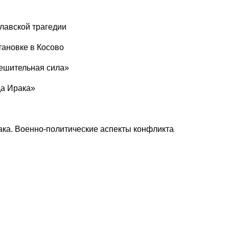
славской трагедии
тановке в Косово
ешительная сила»
а Ирака»
ака. Военно-политические аспекты конфликта
и