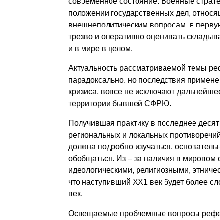
современное состояние. Военные страте
положении государственных дел, относящи
внешнеполитическим вопросам, в перву
трезво и оперативно оценивать складыв
и в мире в целом.
Актуальность рассматриваемой темы рефе
парадоксально, но последствия примене
кризиса, вовсе не исключают дальнейшее
территории бывшей СФРЮ.
Получившая практику в последнее деся
региональных и локальных противоречий
должна подробно изучаться, основатель
обобщаться. Из – за наличия в мировом 
идеологическими, религиозными, этничес
что наступивший ХХ1 век будет более 
век.
Освещаемые проблемные вопросы рефера