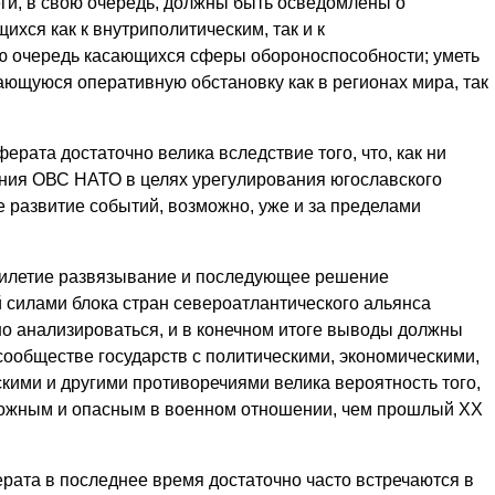
ги, в свою очередь, должны быть осведомлены о
хся как к внутриполитическим, так и к
ю очередь касающихся сферы обороноспособности; уметь
ающуюся оперативную обстановку как в регионах мира, так
рата достаточно велика вследствие того, что, как ни
ния ОВС НАТО в целях урегулирования югославского
 развитие событий, возможно, уже и за пределами
тилетие развязывание и последующее решение
 силами блока стран североатлантического альянса
но анализироваться, и в конечном итоге выводы должны
сообществе государств с политическими, экономическими,
кими и другими противоречиями велика вероятность того,
сложным и опасным в военном отношении, чем прошлый ХХ
та в последнее время достаточно часто встречаются в