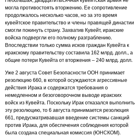
Небольшая, двадцатитысячная кувейтская армия не
могла противостоять вторжению. Ее сопротивление
продолжалось несколько часов, но за это время
кувейтское правительство и члены правящей династии
смогли покинуть страну. Захватив Кувейт, иракские
войска подвергли его полному разграблению.
Впоследствии только сумма исков граждан Кувейта к
иракскому правительству составила 162 млрд. долл., а
общие потери Кувейта от вторжения – 240 млрд. долл.
Уже 2 августа Совет Безопасности ООН принимает
резолюцию 660, в которой осуждаются агрессивные
действия Ирака и содержатся требования о
немедленном и безоговорочном выводе иракских
войск из Кувейта. Поскольку Ирак отказался выполнить
эту резолюцию, то 6 августа принимается резолюция
661, предусматривавшая введение системы санкций
против Ирака, для обеспечения соблюдения которой
была создана специальная комиссия (ЮНСКОМ).