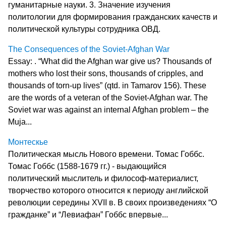
гуманитарные науки. 3. Значение изучения
политологии для формирования гражданских качеств и
политической культуры сотрудника ОВД.
The Consequences of the Soviet-Afghan War
Essay: . “What did the Afghan war give us? Thousands of
mothers who lost their sons, thousands of cripples, and
thousands of torn-up lives” (qtd. in Tamarov 156). These
are the words of a veteran of the Soviet-Afghan war. The
Soviet war was against an internal Afghan problem – the
Muja...
Монтескье
Политическая мысль Нового времени. Томас Гоббс.
Томас Гоббс (1588-1679 гг.) - выдающийся
политический мыслитель и философ-материалист,
творчество которого относится к периоду английской
революции середины XVII в. В своих произведениях “О
гражданке” и “Левиафан” Гоббс впервые...