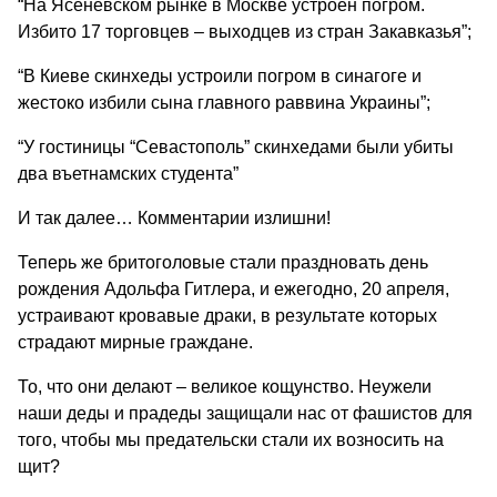
“На Ясеневском рынке в Москве устроен погром.
Избито 17 торговцев – выходцев из стран Закавказья”;
“В Киеве скинхеды устроили погром в синагоге и
жестоко избили сына главного раввина Украины”;
“У гостиницы “Севастополь” скинхедами были убиты
два въетнамских студента”
И так далее… Комментарии излишни!
Теперь же бритоголовые стали праздновать день
рождения Адольфа Гитлера, и ежегодно, 20 апреля,
устраивают кровавые драки, в результате которых
страдают мирные граждане.
То, что они делают – великое кощунство. Неужели
наши деды и прадеды защищали нас от фашистов для
того, чтобы мы предательски стали их возносить на
щит?