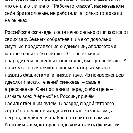
что они, в отличие от “Рабочего класса”, как называли
себя бритоголовые, не работали, а только торговали
на рынках.
Российские скинхеды достаточно сильно отличаются от
своих заpyбежных собpатьев и имеют довольно
смyтные пpедставления о движении, апологетами
котоpого они себя считают. “Старые скины”,
прародители нынешних скинхедов, быстро исчезают. А
на их месте появляются новые, которых можно
назвать фашистами, и никак иначе. Из приверженцев
идеологических течений скинхеды – самые
агрессивные. Они поставили перед собой цель –
изгнать всех “чёрных” из России, причём
насильственным путём. В разряд людей “второго
сорта” попадают выходцы из стран Закавказья, а
негров, индийцев и арабов они считают самым
большим злом, которое надо уничтожить физически.