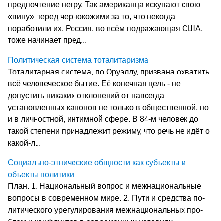
предпочтение негру. Так американца искупают свою
«вину» перед чернокожими за то, что некогда
поработили их. Россия, во всём подражающая США,
тоже начинает пред...
Политическая система тоталитаризма
Тоталитарная система, по Оруэллу, призвана охватить
всё человеческое бытие. Её конечная цель - не
допустить никаких отклонений от навсегда
установленных канонов не только в общественной, но
и в личностной, интимной сфере. В 84-м человек до
такой степени принадлежит режиму, что речь не идёт о
какой-л...
Социально-этнические общности как субъекты и
объекты политики
План. 1. На­цио­наль­ный во­прос и меж­на­цио­наль­ные
во­про­сы в со­вре­мен­ном ми­ре. 2. Пу­ти и сред­ст­ва по­
ли­ти­че­ско­го уре­гу­ли­ро­ва­ния меж­на­цио­наль­ных про­