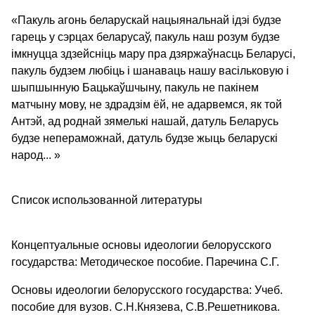
«Пакуль агонь беларускай нацыянальнай ідэі будзе
гарець у сэрцах беларусаў, пакуль наш розум будзе
імкнуцца здзейсніць мару пра дзяржаўнасць Беларусі,
пакуль будзем любіць і шанаваць нашу васільковую і
шыпшынную Бацькаўшчыну, пакуль не пакінем
матчыну мову, не здрадзім ёй, не адарвемся, як той
Антэй, ад роднай зямелькі нашай, датуль Беларусь
будзе непераможнай, датуль будзе жыць беларускі
народ... »
Список использованной литературы
Концептуальные основы идеологии белорусского
государства: Методическое пособие. Паречина С.Г.
Основы идеологии белорусского государства: Учеб.
пособие для вузов. С.Н.Князева, С.В.Решетникова.