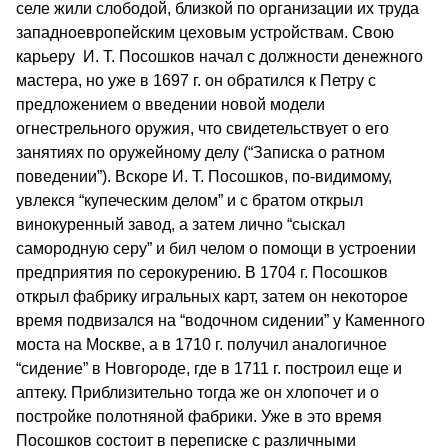
селе жили слободой, близкой по организации их труда
западноевропейским цеховым устройствам. Свою
карьеру И. Т. Посошков начал с должности денежного
мастера, но уже в 1697 г. он обратился к Петру с
предложением о введении новой модели
огнестрельного оружия, что свидетельствует о его
занятиях по оружейному делу (“Записка о ратном
поведении”). Вскоре И. Т. Посошков, по-видимому,
увлекся “купеческим делом” и с братом открыл
винокуренный завод, а затем лично “сыскал
самородную серу” и бил челом о помощи в устроении
предприятия по серокурению. В 1704 г. Посошков
открыл фабрику игральных карт, затем он некоторое
время подвизался на “водочном сидении” у Каменного
моста на Москве, а в 1710 г. получил аналогичное
“сидение” в Новгороде, где в 1711 г. построил еще и
аптеку. Приблизительно тогда же он хлопочет и о
постройке полотняной фабрики. Уже в это время
Посошков состоит в переписке с различными