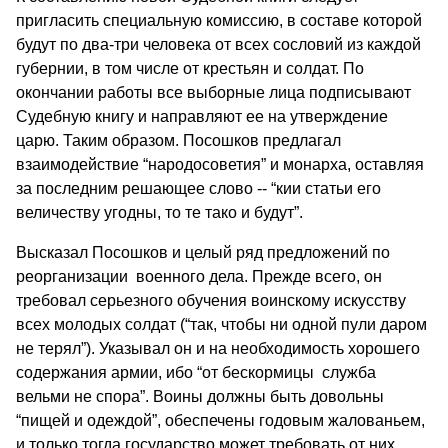
пригласить специальную комиссию, в составе которой
будут по два-три человека от всех сословий из каждой
губернии, в том числе от крестьян и солдат. По
окончании работы все выборные лица подписывают
Судебную книгу и направляют ее на утверждение
царю. Таким образом. Посошков предлагал
взаимодействие “народосоветия” и монарха, оставляя
за последним решающее слово -- “кии статьи его
величеству угодны, то те тако и будут”.
Высказал Посошков и целый ряд предложений по
реорганизации военного дела. Прежде всего, он
требовал серьезного обучения воинскому искусству
всех молодых солдат (“так, чтобы ни одной пули даром
не терял”). Указывал он и на необходимость хорошего
содержания армии, ибо “от бескормицы служба
вельми не спора”. Воины должны быть довольны
“пищей и одеждой”, обеспечены годовым жалованьем,
и только тогда государство может требовать от них