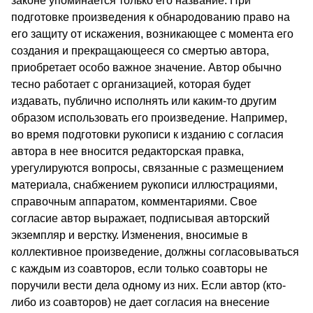
законе упоминается только его название. При
подготовке про­изведения к обнародованию право на
его защиту от искаже­ния, возникающее с момента его
создания и прекращающееся со смертью автора,
приобретает особо важное значение. Автор обычно
тесно работает с организацией, которая будет
издавать, публично исполнять или каким-то другим
образом использовать его произведение. Например,
во время подготовки рукописи к изданию с согласия
автора в нее вносится редакторская прав­ка,
урегулируются вопросы, связанные с размещением
мате­риала, снабжением рукописи иллюстрациями,
справочным ап­паратом, комментариями. Свое
согласие автор выражает, под­писывая авторский
экземпляр и верстку. Изменения, вносимые в
коллективное произведение, должны согласовываться
с каж­дым из соавторов, если только соавторы не
поручили вести дела одному из них. Если автор (кто-
либо из соавторов) не дает со­гласия на внесение