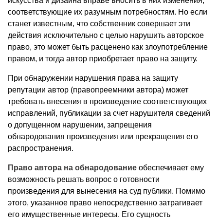
искусства и дизайна вправе вносить в них изменения,
соответствующие их разумным потребностям. Но если
станет известным, что собст­венник совершает эти
действия исключительно с целью нару­шить авторское
право, это может быть расценено как злоупот­ребление
правом, и тогда автор приобретает право на защиту.
При обнаружении нарушения права на защиту
репутации автор (правопреемники автора) может
требовать внесения в произведение соответствующих
исправлений, публикации за счет нарушителя сведений
о допущенном нарушении, запреще­ния
обнародования произведения или прекращения его
распро­странения.
Право автора на обнародование
обеспечивает ему
возмож­ность решать вопрос о готовности
произведения для вынесения на суд публики. Помимо
этого, указанное право непосредствен­но затрагивает
его имущественные интересы. Его сущность