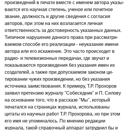
произведений в печати вместе с именем автора указы­
ваются его научная степень, ученое или почетное
звание, долж­ность и другие сведения с согласия
авторов, при этом на них возлагается личная
ответственность за достоверность указанных данных.
Типичное нарушение данного права при рассматри­
ваемом способе его реализации - неуказание имени
автора или его искажение. Это часто происходит в
радио- и телевизионных передачах, где звучат и
показываются произведения без указа­ния имен их
создателей, а также при допускаемом законом ци­
тировании чужих произведении, но без указания
источника за­имствования. К примеру, Т.Р. Прохоров
заявил претензию жур­налу "Собеседник" и П. Силову
на основании того, что в расска­зе "Мы", который
печатался на страницах журнала, использова­ны
цитаты из научных работ Т.Р. Прохорова, но при этом
его имя не упоминалось. По мнению редакции
журнала, такой справочный аппарат затруднил бы и