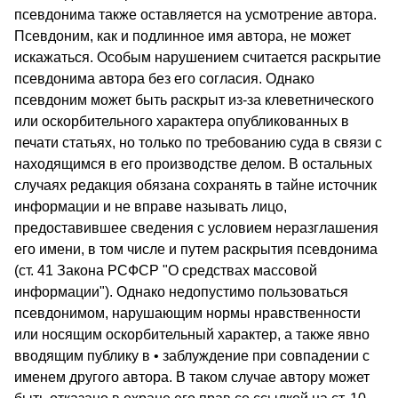
псевдонима также оставляется на усмотрение автора.
Псевдоним, как и подлинное имя автора, не может
искажаться. Особым нарушением счита­ется раскрытие
псевдонима автора без его согласия. Однако
псевдоним может быть раскрыт из-за клеветнического
или ос­корбительного характера опубликованных в
печати статьях, но только по требованию суда в связи с
находящимся в его произ­водстве делом. В остальных
случаях редакция обязана сохра­нять в тайне источник
информации и не вправе называть лицо,
предоставившее сведения с условием неразглашения
его имени, в том числе и путем раскрытия псевдонима
(ст. 41 Закона РСФСР "О средствах массовой
информации"). Однако недопус­тимо пользоваться
псевдонимом, нарушающим нормы нравст­венности
или носящим оскорбительный характер, а также явно
вводящим публику в • заблуждение при совпадении с
именем другого автора. В таком случае автору может