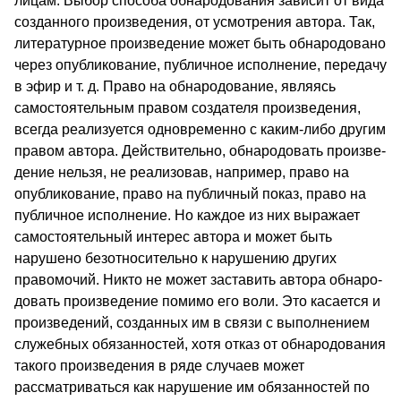
лицам. Выбор способа обнародования зависит от вида
созданного произведения, от усмотрения автора. Так,
литера­турное произведение может быть обнародовано
через опублико­вание, публичное исполнение, передачу
в эфир и т. д. Право на обнародование, являясь
самостоятельным правом создателя произведения,
всегда реализуется одновременно с каким-либо другим
правом автора. Действительно, обнародовать произве­
дение нельзя, не реализовав, например, право на
опубликова­ние, право на публичный показ, право на
публичное исполне­ние. Но каждое из них выражает
самостоятельный интерес ав­тора и может быть
нарушено безотносительно к нарушению других
правомочий. Никто не может заставить автора обнаро­
довать произведение помимо его воли. Это касается и
произве­дений, созданных им в связи с выполнением
служебных обязан­ностей, хотя отказ от обнародования
такого произведения в ря­де случаев может
рассматриваться как нарушение им обязан­ностей по