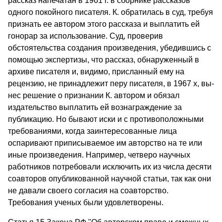
рассказ напечатан в 1961 г. в сборнике рассказов
одного покойного писателя. К. обратилась в суд, требуя
признать ее автором этого рассказа и выплатить ей
гонорар за использование. Суд, проверив
обстоятельства созда­ния произведения, убедившись с
помощью экспертизы, что рас­сказ, обнаруженный в
архиве писателя и, видимо, присланный ему на
рецензию, не принадлежит перу писателя, в 1967 х, вы­
нес решение о признании К. автором и обязал
издательство вы­платить ей вознаграждение за
публикацию. Но бывают иски и с противоположными
требованиями, когда заинтересованные ли­ца
оспаривают приписываемое им авторство на те или
иные произведения. Например, четверо научных
работников потре­бовали исключить их из числа десяти
соавторов опубликованной научной статьи, так как они
не давали своего согласия на соав­торство.
Требования ученых были удовлетворены.