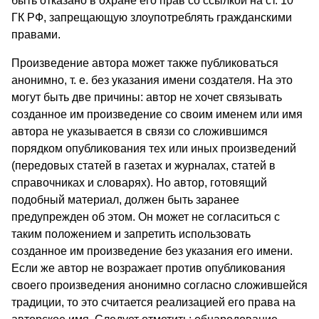
быть отказано в охране его прав со ссылкой на ст. 10
ГК РФ, запрещающую зло­употреблять гражданскими
правами.
Произведение автора может также публиковаться
анонимно, т. е. без указания имени создателя. На это
могут быть две при­чины: автор не хочет связывать
созданное им произведение со своим именем или имя
автора не указывается в связи со сло­жившимся
порядком опубликования тех или иных произведе­ний
(передовых статей в газетах и журналах, статей в
справоч­никах и словарях). Но автор, готовящий
подобный материал, должен быть заранее
предупрежден об этом. Он может не согла­ситься с
таким положением и запретить использовать
созданное им произведение без указания его имени.
Если же автор не воз­ражает против опубликования
своего произведения анонимно согласно сложившейся
традиции, то это считается реализацией его права на