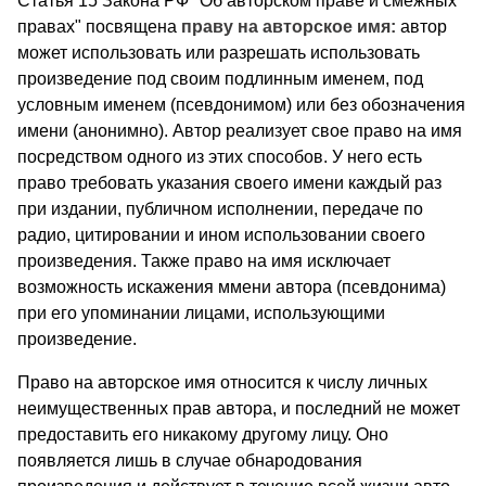
Статья 15 Закона РФ "Об авторском праве и смежных
пра­вах" посвящена
праву на авторское имя:
автор
может использо­вать или разрешать использовать
произведение под своим под­линным именем, под
условным именем (псевдонимом) или без обозначения
имени (анонимно). Автор реализует свое право на имя
посредством одного из этих способов. У него есть
право требовать указания своего имени каждый раз
при издании, пуб­личном исполнении, передаче по
радио, цитировании и ином использовании своего
произведения. Также право на имя ис­ключает
возможность искажения ммени автора (псевдонима)
при его упоминании лицами, использующими
произведение.
Право на авторское имя относится к числу личных
неимуще­ственных прав автора, и последний не может
предоставить его никакому другому лицу. Оно
появляется лишь в случае обнаро­дования