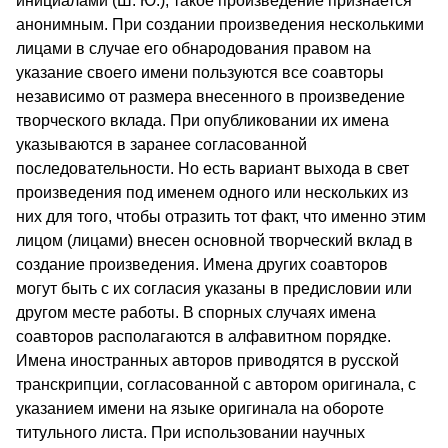
инициалами (Ш. Ю.), та­кое произведение признается
анонимным. При создании произ­ведения несколькими
лицами в случае его обнародования пра­вом на
указание своего имени пользуются все соавторы
незави­симо от размера внесенного в произведение
творческого вклада. При опубликовании их имена
указываются в заранее согласо­ванной
последовательности. Но есть вариант выхода в свет
произведения под именем одного или нескольких из
них для то­го, чтобы отразить тот факт, что именно этим
лицом (лицами) внесен основной творческий вклад в
создание произведения. Имена других соавторов
могут быть с их согласия указаны в предисловии или
другом месте работы. В спорных случаях имена
соавторов располагаются в алфавитном порядке.
Имена ино­странных авторов приводятся в русской
транскрипции, согла­сованной с автором оригинала, с
указанием имени на языке оригинала на обороте
титульного листа. При использовании на­учных