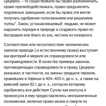
Цицерон, -- то существовало бы право разбойничать,
право прелюбодействовать, право предъявлять
подложные завещания, если бы права эти могли
получать одобрение голосованием или решением
толпы”. Закон, устанавливаемый людьми, не может
нарушить порядок в природе и создавать право из
бесправия или благо из зла, честное из позорного.
Соответствие или несоответствие человеческих
законов природе ( и естественному праву) выступает
как критерий и мерило их справедливости или
несправедливости. В качестве примера законов,
противоречащих справедливости и праву, Цицерон
указывал, в частности, на законы тридцати тиранов,
правивших в Афинах в 404--403 гг. до н. э., а также на
римский закон 82 г. до н. э., согласно которому
одобрялись все действия Суллы как консула и
проконсула и ему предоставлялись неограниченные
полномочия, включая право жизни и смерти по