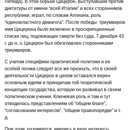
Лепида). В этой борьбе Цицерон, выступавший против
диктатуры от имени “всей Италии” и всех сторонников
республики, играл, по словам Аппиана, роль
“единовластного демагога”. После победы триумвиров
имя Цицерона было включено в проскрипционные
списки лиц, подлежащих смерти без суда. 7 декабря 43
г. до н. э. Цицерон был обезглавлен сторонниками
триумвиров.
С учетом специфики практической политики и ее
особой логики следует все же признать, что в своей
деятельности Цицерон в целом оставался верен
основным идеям и принципам той теоритической
концепции государства, которую он развивал в своем
политическом учении. Ключевая роль и там и тут
отводилась представлениям об “общем благе”,
“согласовании интересов”, “общем правопорядке” и т.
д.
При этом, разумеется, имелись в виду интересы