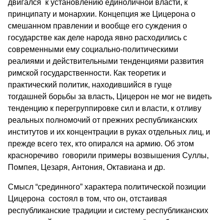
двигался к установлению единоличной власти, к
принципату и монархии. Концепция же Цицерона о
смешанном правлении и вообще его суждения о
государстве как деле народа явно расходились с
современными ему социально-политическими
реалиями и действительными тенденциями развития
римской государственности. Как теоретик и
практический политик, находившийся в гуще
тогдашней борьбы за власть, Цицерон не мог не видеть
тенденцию к перегруппировке сил и власти, к отливу
реальных полномочий от прежних республиканских
институтов и их концентрации в руках отдельных лиц, и
прежде всего тех, кто опирался на армию. Об этом
красноречиво говорили примеры возвышения Суллы,
Помпея, Цезаря, Антония, Октавиана и др.
Смысл “срединного” характера политической позиции
Цицерона состоял в том, что он, отстаивая
республиканские традиции и систему республиканских