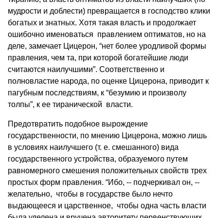
мудрости и доблести) превращается в господство клики
богатых и знатных. Хотя такая власть и продолжает
ошибочно именоваться правлением оптиматов, но на
деле, замечает Цицерон, “нет более уродливой формы
правления, чем та, при которой богатейшие люди
считаются наилучшими”. Соответственно и
полновластие народа, по оценке Цицерона, приводит к
пагубным последствиям, к “безумию и произволу
толпы”, к ее тиранической власти.
Предотвратить подобное вырождение
государственности, по мнению Цицерона, можно лишь
в условиях наилучшего (т. е. смешанного) вида
государственного устройства, образуемого путем
равномерного смешения положительных свойств трех
простых форм правления. “Ибо, -- подчеркивал он, --
желательно, чтобы в государстве было нечто
выдающееся и царственное, чтобы одна часть власти
была уделена и вручена авторитету первенствующих