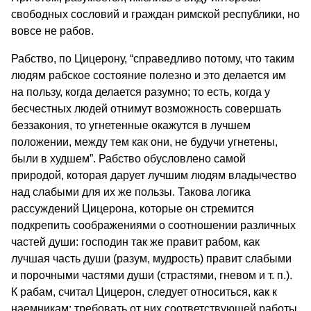
свободных сословий и граждан римской республики, но
вовсе не рабов.
Рабство, по Цицерону, “справедливо потому, что таким
людям рабское состояние полезно и это делается им
на пользу, когда делается разумно; то есть, когда у
бесчестных людей отнимут возможность совершать
беззакония, то угнетенные окажутся в лучшем
положении, между тем как они, не будучи угнетены,
были в худшем”. Рабство обусловлено самой
природой, которая дарует лучшим людям владычество
над слабыми для их же пользы. Такова логика
рассуждений Цицерона, которые он стремится
подкрепить соображениями о соотношении различных
частей души: господин так же правит рабом, как
лучшая часть души (разум, мудрость) правит слабыми
и порочными частями души (страстями, гневом и т. п.).
К рабам, считал Цицерон, следует относиться, как к
наемникам: требовать от них соответствующей работы