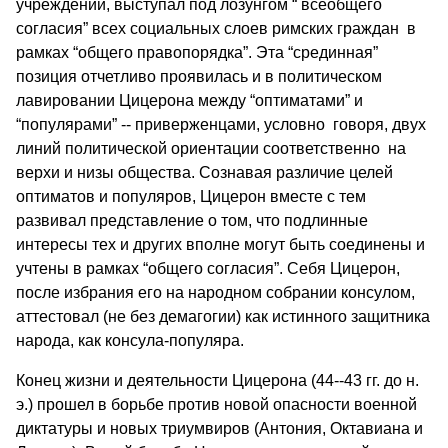
учреждений, выступал под лозунгом “ всеобщего
согласия” всех социальных слоев римских граждан в
рамках “общего правопорядка”. Эта “срединная”
позиция отчетливо проявилась и в политическом
лавировании Цицерона между “оптиматами” и
“популярами” -- приверженцами, условно говоря, двух
линий политической ориентации соответственно на
верхи и низы общества. Сознавая различие целей
оптиматов и популяров, Цицерон вместе с тем
развивал представление о том, что подлинные
интересы тех и других вполне могут быть соединены и
учтены в рамках “общего согласия”. Себя Цицерон,
после избрания его на народном собрании консулом,
аттестовал (не без демагогии) как истинного защитника
народа, как консула-популяра.
Конец жизни и деятельности Цицерона (44--43 гг. до н.
э.) прошел в борьбе против новой опасности военной
диктатуры и новых триумвиров (Антония, Октавиана и