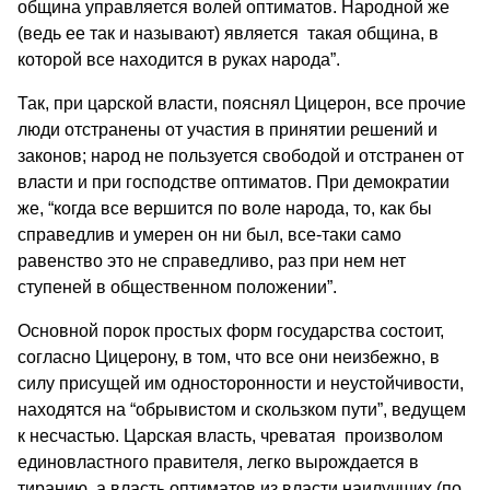
община управляется волей оптиматов. Народной же
(ведь ее так и называют) является такая община, в
которой все находится в руках народа”.
Так, при царской власти, пояснял Цицерон, все прочие
люди отстранены от участия в принятии решений и
законов; народ не пользуется свободой и отстранен от
власти и при господстве оптиматов. При демократии
же, “когда все вершится по воле народа, то, как бы
справедлив и умерен он ни был, все-таки само
равенство это не справедливо, раз при нем нет
ступеней в общественном положении”.
Основной порок простых форм государства состоит,
согласно Цицерону, в том, что все они неизбежно, в
силу присущей им односторонности и неустойчивости,
находятся на “обрывистом и скользком пути”, ведущем
к несчастью. Царская власть, чреватая произволом
единовластного правителя, легко вырождается в
тиранию, а власть оптиматов из власти наилучших (по