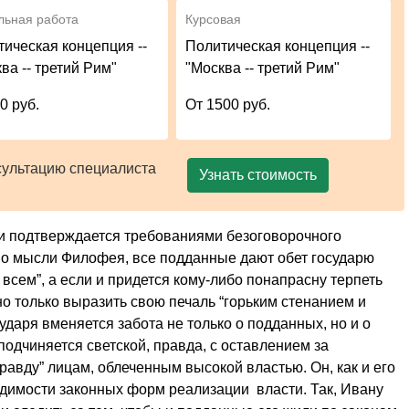
льная работа
Курсовая
ическая концепция --
Политическая концепция --
ва -- третий Рим"
"Москва -- третий Рим"
0 руб.
От 1500 руб.
сультацию специалиста
Узнать стоимость
и подтверждается требованиями безоговорочного
о мысли Филофея, все подданные дают обет государю
 всем”, а если и придется кому-либо понапрасну терпеть
но только выразить свою печаль “горьким стенанием и
ударя вменяется забота не только о подданных, но и о
подчиняется светской, правда, с оставлением за
авду” лицам, облеченным высокой властью. Он, как и его
димости законных форм реализации власти. Так, Ивану