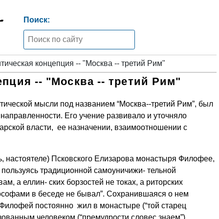
Поиск:
тическая концепция -- "Москва -- третий Рим"
пция -- "Москва -- третий Рим"
тической мысли под названием “Москва--третий Рим”, был
направленности. Его учение развивало и уточняло
арской власти, ее назначении, взаимоотношении с
ь, настоятеле) Псковского Елизарова монастыря Филофее,
, пользуясь традиционной самоуничижи- тельной
ам, а еллин- ских борзостей не токах, а риторских
ософами в беседе не бывал”. Сохранившаяся о нем
 Филофей постоянно жил в монастыре (“той старец
зованным человеком (“премудрости словес знаем”).