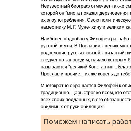
Неизвестный биограф отмечает также см
которой он “многа показал дерзновения 
их злоупотребления. Свою политическую
наместнику М. Г. Муне- хину и великим 
Наиболее подробно у Филофея разработа
русской земли. В Послании к великому 
родословие русских князей к византийск
следует по заповедям, начало которым 
называются “великий Константин... Бла
Ярослав и прочие... их же корень до тебе”
Многократно обращается Филофей к опи
традиционно. Царь строг ко всем, кто от
всех своих подданных, в его обязанност
обидимых от руки обидящих”.
Поможем написать работ