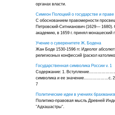
органах власти.
Симеон Полоцкий о государстве и праве
С обоснованием правомерности просве
Петровский-Ситнианович (1629— 1680). О
академию, в 1659 г. принял монашеский п
Учение о суверенитете Ж. Бодена
Жан Боде 1530-1596 гг. Идеолог абсолют
религиозных конфессий (раскол католико
Государственная символика России v. 1
Содержание: 1. Вступление……………
символика и ее значение………………с. 2 
7
Политические идеи в учениях брахманиз
Политико-правовая мысль Древней Индии
"Адхашастры".