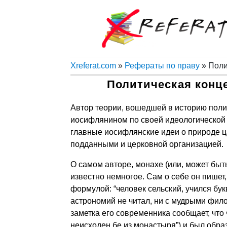
Xreferat.com
»
Рефераты по праву
» Поли
Политическая конце
Автор теории, вошедшей в историю поли
иосифлянином по своей идеологической 
главные иосифлянские идеи о природе ц
подданными и церковной организацией.
О самом авторе, монахе (или, может быт
известно немногое. Сам о себе он пишет
формулой: “человек сельский, учился букв
астрономий не читал, ни с мудрыми фил
заметка его современника сообщает, что
неисходен бе из монастыря”) и был обра