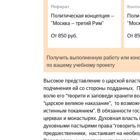
Реферат
Конто
Политическая концепция --
Полит
"Москва -- третий Рим"
"Моск
От 850 руб.
От 85
Получить выполненную работу или кон
по вашему учебному проекту
Высокое представление о царской власт
подчинения ей со стороны подданных. П
волю его “творити и заповеди хранити во
“царское великое наказание”, то возмож
истинным покаянием”. В обязанности гос
церквах и монастырях. Духовная власть 
духовными пастырями права “говорить пр
предшественники, настаивает на необхо