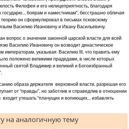
елость Филофея и его нелицеприятность, благодаря
к государю... боярам и наместникам”, бесстрашно обличая
 теорию он сформулировал в письмах псковскому
князьям Василию Ивановичу и Ивану Васильевичу.
н вопрос о значении законной царской власти для всей
князю Василию Ивановичу он возводит династическое
им императорам, указывая Василию III, что править ему
было положено великими прадедами, в числе которых
женный святой Владимир и великий и Богоизбранный
.
санию образа держателя верховной власти, разрешая его
ступает от “правды”, но заботлив и справедлив в отношении
и входит утешать “плачущих и вопиющих... избавлять
у на аналогичную тему