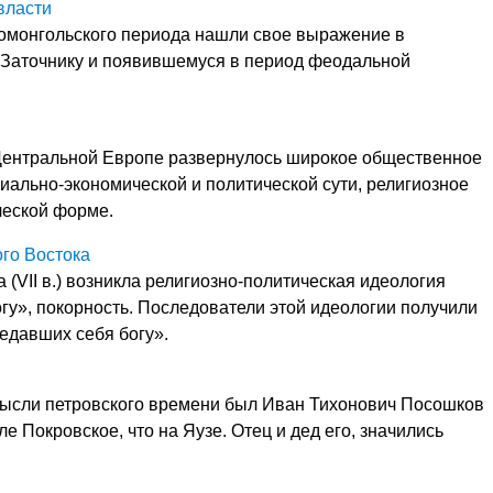
власти
омонгольского периода нашли свое выражение в
Заточнику и появившемуся в период феодальной
 Центральной Европе развернулось широкое общественное
иально-экономической и политической сути, религиозное
ческой форме.
го Востока
 (VII в.) возникла религиозно-политическая идеология
гу», покорность. Последователи этой идеологии получили
редавших себя богу».
ысли петровского времени был Иван Тихонович Посошков
ле Покровское, что на Яузе. Отец и дед его, значились