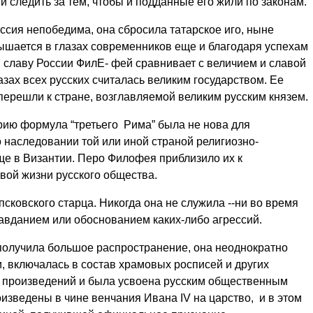
и следить за тем, чтобы и подданные его жили по законам.
сия непобедима, она сбросила татарское иго, ныне
ышается в глазах современников еще и благодаря успехам
 славу России ФилЕ- фей сравнивает с величием и славой
азах всех русских считалась великим государством. Ее
 перешли к стране, возглавляемой великим русским князем.
ию формула “третьего Рима” была не нова для
о наследовании той или иной страной религиозно-
ще в Византии. Перо Филофея приблизило их к
ой жизни русского общества.
сковского старца. Никогда она не служила --ни во время
авданием или обоснованием каких-либо агрессий.
 получила большое распространение, она неоднократно
 включалась в состав храмовых росписей и других
 произведений и была усвоена русским общественным
зведены в чине венчания Ивана IV на царство, и в этом