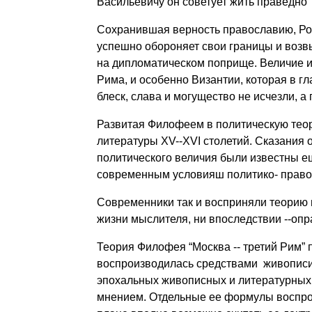
Васильевичу он советует жить праведно 
Сохранившая верность православию, Рос
успешно обороняет свои границы и возв
на дипломатическом поприще. Величие и
Рима, и особенно Византии, которая в гл
блеск, слава и могущество не исчезли, а
Развитая Филофеем в политическую теор
литературы XV--XVI столетий. Сказания 
политического величия были известны е
современным условияш политико- правов
Современники так и восприняли теорию п
жизни мыслителя, ни впоследствии --опр
Теория Филофея “Москва -- третий Рим”
воспроизводилась средствами живописи,
эпохальных живописных и литературных
мнением. Отдельные ее формулы воспрои