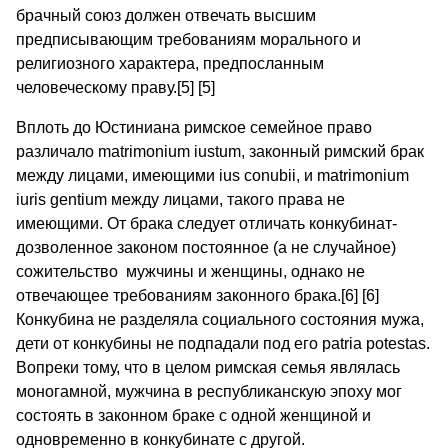
брачный союз должен отвечать высшим
предписывающим требованиям морального и
религиозного характера, предпосланным
человеческому праву.[5] [5]
Вплоть до Юстиниана римское семейное право
различало matrimonium iustum, законный римский брак
между лицами, имеющими ius conubii, и matrimonium
iuris gentium между лицами, такого права не
имеющими. От брака следует отличать конкубинат-
дозволенное законом постоянное (а не случайное)
сожительство мужчины и женщины, однако не
отвечающее требованиям законного брака.[6] [6]
Конкубина не разделяла социального состояния мужа,
дети от конкубины не подпадали под его patria potestas.
Вопреки тому, что в целом римская семья являлась
моногамной, мужчина в республиканскую эпоху мог
состоять в законном браке с одной женщиной и
одновременно в конкубинате с другой.