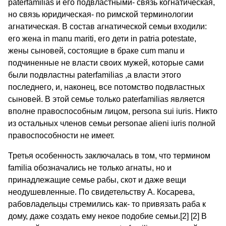
paterfamilias и его подвластными- связь когнатическая,
но связь юридическая- по римской терминологии
агнатическая. В состав агнатической семьи входили:
его жена in manu mariti, его дети in patria potestate,
жены сыновей, состоящие в браке cum manu и
подчиненные не власти своих мужей, которые сами
были подвластны paterfamilias ,а власти этого
последнего, и, наконец, все потомство подвластных
сыновей. В этой семье только paterfamilias является
вполне правоспособным лицом, persona sui iuris. Никто
из остальных членов семьи personae alieni iuris полной
правоспособности не имеет.
Третья особенность заключалась в том, что термином
familia обозначались не только агнаты, но и
принадлежащие семье рабы, скот и даже вещи
неодушевленные. По свидетельству А. Косарева,
рабовладельцы стремились как- то привязать раба к
дому, даже создать ему некое подобие семьи.[2] [2] В