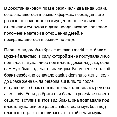
В доюстиниановом праве различали два вида брака,
совершавшегося в разных формах, порождавшего
разные по содержанию имущественные и личные
отношения супругов и даже неодинаковое правовое
положение матери в отношении детей, и
прекращавшегося в разном порядке.
Первым видом был брак cum manu mariti, т. е. брак с
мужней властью, в силу которой жена поступала либо
под власть мужа, либо под власть домовладыки, если
сам муж был подвластным лицом. Вступление в такой
брак неизбежно означало capitis deminutio жены: если
до брака жена была persona sui iuris, то после
вступления в брак cum manu она становилась persona
alieni iuris. Если до брака она была in potestate своего
отца, то, вступив в этот вид брака, она подпадала под
власть мужа или его paterfamilias, если муж был под
властью отца, и становилась агнаткой семьи мужа.