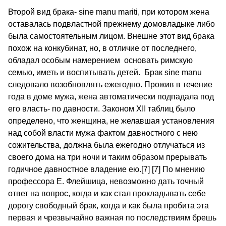
Второй вид брака- sine manu mariti, при котором жена
оставалась подвластной прежнему домовладыке либо
была самостоятельным лицом. Внешне этот вид брака
похож на конкубинат, но, в отличие от последнего,
обладал особым намерением основать римскую
семью, иметь и воспитывать детей. Брак sine manu
следовало возобновлять ежегодно. Прожив в течение
года в доме мужа, жена автоматически подпадала под
его власть- по давности. Законом XII таблиц было
определено, что женщина, не желавшая установления
над собой власти мужа фактом давностного с нею
сожительства, должна была ежегодно отлучаться из
своего дома на три ночи и таким образом прерывать
годичное давностное владение ею.[7] [7] По мнению
профессора Е. Флейшица, невозможно дать точный
ответ на вопрос, когда и как стал прокладывать себе
дорогу свободный брак, когда и как была пробита эта
первая и чрезвычайно важная по последствиям брешь