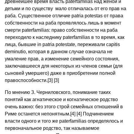
древнейшее время власть paterfamilias над женой и
детьми и по существу мало отличалась от его прав на
раба. Существенное отличие patria potestas от права
собственности на раба проявлялось лишь в момент
смерти paterfamilias: право собственности на раба
переходило к наследнику paterfamilias в то время, как
лица, бывшие in patria potestate, переживали capitis
deminutio, которая в данном случае означала не
умаление прав, а изменение семейного состояния,
заключавшееся для некоторых из членов семьи (для
сыновей умершего) даже в приобретении полной
правоспособности.[3] [3]
По мнению З. Черниловского, понимание таких
понятий как агнатическое и когнатическое родство
очень важно: без этого строй семейных отношений в
Риме останется непонятным.[4] [4] Подчинением
власти одного и того же paterfamilias определялось и
первоначальное родство, так называемое