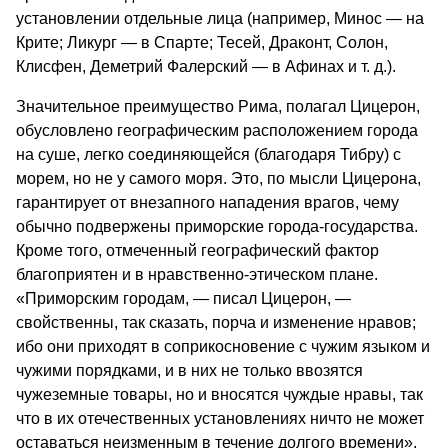
установлении отдельные лица (например, Минос — на
Крите; Ликург — в Спарте; Тесей, Драконт, Солон,
Клисфен, Деметрий Фалерский — в Афинах и т. д.).
Значительное преимущество Рима, полагал Цицерон,
обусловлено географическим расположением города
на суше, легко соединяющейся (благодаря Тибру) с
морем, но не у самого моря. Это, по мысли Цицерона,
гарантирует от внезапного нападения врагов, чему
обычно подвержены приморские города-государства.
Кроме того, отмеченный географический фактор
благоприятен и в нравственно-этическом плане.
«Приморским городам, — писал Цицерон, —
свойственны, так сказать, порча и изменение нравов;
ибо они приходят в соприкосновение с чужим языком и
чужими порядками, и в них не только ввозятся
чужеземные товары, но и вносятся чуждые нравы, так
что в их отечественных установлениях ничто не может
оставаться неизменным в течение долгого времени».