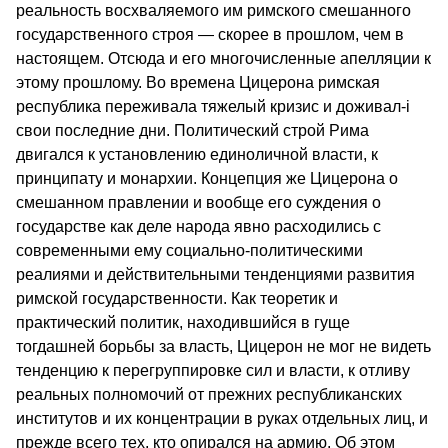
реальность восхваляемого им римского смешанного
государственного строя — скорее в прошлом, чем в
настоящем. Отсюда и его многочисленные апелляции к
этому прошлому. Во времена Цицерона римская
республика переживала тяжелый кризис и доживал-i
свои последние дни. Политический строй Рима
двигался к установлению единоличной власти, к
принципату и монархии. Концепция же Цицерона о
смешанном правлении и вообще его суждения о
государстве как деле народа явно расходились с
современными ему социально-политическими
реалиями и действительными тенденциями развития
римской государственности. Как теоретик и
практический политик, находившийся в гуще
тогдашней борьбы за власть, Цицерон не мог не видеть
тенденцию к перегруппировке сил и власти, к отливу
реальных полномочий от прежних республиканских
институтов и их концентрации в руках отдельных лиц, и
прежде всего тех, кто опирался на армию. Об этом