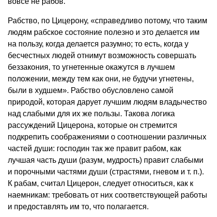
вовсе не рабов.
Рабство, по Цицерону, «справедливо потому, что таким
людям рабское состояние полезно и это делается им
на пользу, когда делается разумно; то есть, когда у
бесчестных людей отнимут возможность совершать
беззакония, то угнетенные окажутся в лучшем
положении, между тем как они, не будучи угнетены,
были в худшем». Рабство обусловлено самой
природой, которая дарует лучшим людям владычество
над слабыми для их же пользы. Такова логика
рассуждений Цицерона, которые он стремится
подкрепить соображениями о соотношении различных
частей души: господин так же правит рабом, как
лучшая часть души (разум, мудрость) правит слабыми
и порочными частями души (страстями, гневом и т. п.).
К рабам, считал Цицерон, следует относиться, как к
наемникам: требовать от них соответствующей работы
и предоставлять им то, что полагается.