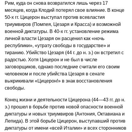
Рим, куда он снова возвратился лишь через 17
месяцев, когда Клодий потерял свое влияние. В конце
50-х гг. Цицерон выступал против всевластия
триумвиров (Помпея, Цезаря и Красса) и возможной
военной диктатуры. В 40-х гг. установление режима
личной власти Цезаря он расценил как «ночь
республики», «утрату свободы в государстве» и
тиранию. Убийство Цезаря (44 г. до н. э.) он встретил с
радостью. Хотя Цицерон и не был в числе
заговорщиков, однако последние считали его своим
человеком и после убийства Цезаря в сенате
выкрикивали «Цицерон!» в знак восстановления
свободы.
Конец жизни и деятельности Цицерона (44—43 гг. до н.
э.) прошел в борьбе против новой опасности военной
диктатуры и новых триумвиров (Антония, Октавиана и
Лепида). В этой борьбе Цицерон, выступавший против
диктатуры от имени «всей Италии» и всех сторонников