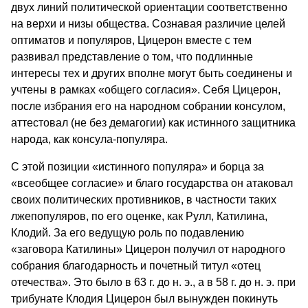
двух линий политической ориентации соответственно
на верхи и низы общества. Сознавая различие целей
оптиматов и популяров, Цицерон вместе с тем
развивал представление о том, что подлинные
интересы тех и других вполне могут быть соединены и
учтены в рамках «общего согласия». Себя Цицерон,
после избрания его на народном собрании консулом,
аттестовал (не без демагогии) как истинного защитника
народа, как консула-популяра.
С этой позиции «истинного популяра» и борца за
«всеобщее согласие» и благо государства он атаковал
своих политических противников, в частности таких
лжепопуляров, по его оценке, как Рулл, Катилина,
Клодий. За его ведущую роль по подавлению
«заговора Катилины» Цицерон получил от народного
собрания благодарность и почетный титул «отец
отечества». Это было в 63 г. до н. э., а в 58 г. до н. э. при
трибунате Клодия Цицерон был вынужден покинуть