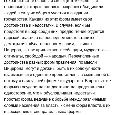
сохраняются те основы и связи (в том числе — и
правовые), которые впервые накрепко объединили
людей в силу их общего участия в создании
государства. Каждая из этих форм имеет свои
достоинства и недостатки. В случае, если бы
предстоял выбор среди них, предпочтение отдается
царской власти, а на последнее место ставится
демократия. «Благоволением своим,— пишет
Цицерон, — нас привлекают к себе цари, мудростью —
оптиматы, свободой — народы». Перечисленные
достоинства разных форм правления, по мысли
Цицерона, могут и должны быть в их совокупности,
взаимосвязи и единстве представлены в смешанной (а
потому и наилучшей) форме государства. В простых же
формах государства эти достоинства представлены
односторонне, что и обусловливает недостатки
простых форм, ведущие к борьбе между различными
слоями населения за власть, к смене форм власти, к их
вырождению в «неправильные» формы.