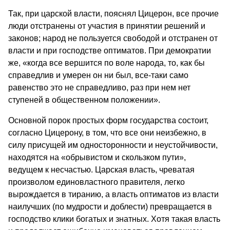
Так, при царской власти, пояснял Цицерон, все прочие
люди отстранены от участия в принятии решений и
законов; народ не пользуется свободой и отстранен от
власти и при господстве оптиматов. При демократии
же, «когда все вершится по воле народа, то, как бы
справедлив и умерен он ни был, все-таки само
равенство это не справедливо, раз при нем нет
ступеней в общественном положении».
Основной порок простых форм государства состоит,
согласно Цицерону, в том, что все они неизбежно, в
силу присущей им односторонности и неустойчивости,
находятся на «обрывистом и скользком пути»,
ведущем к несчастью. Царская власть, чреватая
произволом единовластного правителя, легко
вырождается в тиранию, а власть оптиматов из власти
наилучших (по мудрости и доблести) превращается в
господство клики богатых и знатных. Хотя такая власть