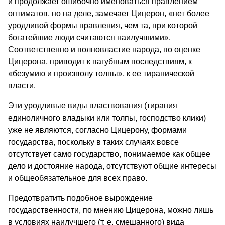
и продолжает ошибочно именоваться правлением
оптиматов, но на деле, замечает Цицерон, «нет более
уродливой формы правления, чем та, при которой
богатейшие люди считаются наилучшими».
Соответственно и полновластие народа, по оценке
Цицерона, приводит к пагубным последствиям, к
«безумию и произволу толпы», к ее тиранической
власти.
Эти уродливые виды властвования (тирания
единоличного владыки или толпы, господство клики)
уже не являются, согласно Цицерону, формами
государства, поскольку в таких случаях вовсе
отсутствует само государство, понимаемое как общее
дело и достояние народа, отсутствуют общие интересы
и общеобязательное для всех право.
Предотвратить подобное вырождение
государственности, по мнению Цицерона, можно лишь
в условиях наилучшего (т. е. смешанного) вида