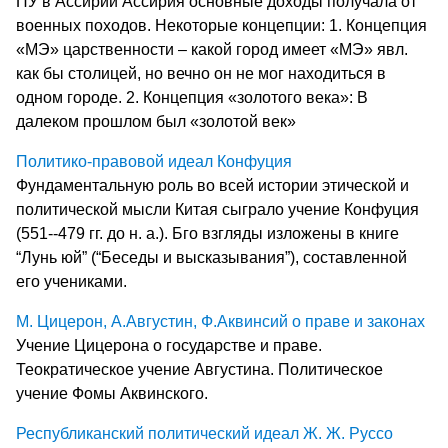
ПУ в Ассирии Ассирия основные доходы получала от
военных походов. Некоторые концепции: 1. Концепция
«МЭ» царственности – какой город имеет «МЭ» явл.
как бы столицей, но вечно он не мог находиться в
одном городе. 2. Концепция «золотого века»: В
далеком прошлом был «золотой век»
Политико-правовой идеал Конфуция
Фундаментальную роль во всей истории этической и
политической мысли Китая сыграло учение Конфуция
(551--479 гг. до н. а.). Бго взгляды изложены в книге
“Лунь юй” (“Беседы и высказывания”), составленной
его учениками.
М. Цицерон, А.Августин, Ф.Аквинсий о праве и законах
Учение Цицерона о государстве и праве.
Теократическое учение Августина. Политическое
учение Фомы Аквинского.
Республиканский политический идеал Ж. Ж. Руссо