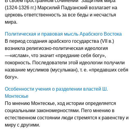
В своем пространном сочинении “Защитник мира”
(1324-1326 гг.) Марсилий Падуанский возлагает на
церковь ответственность за все беды и несчастья
мира.
Политическая и правовая мысль Арабского Востока
В период создания арабского государства (VII в.)
возникла религиозно-политическая идеология
—«ислам», что значит «предание себя богу»,
покорность. Последователи этой идеологии получили
название муслимов (мусульман), т. е. «предавших себя
богу».
Особенности учения о разделении властей Ш.
Монтескье
По мнению Монтескье, ход истории определяется
социальными закономерностями. Пего мнению в
естественном состоянии люди стремятся к равенству и
миру с другими.