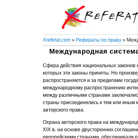
Xreferat.com
»
Рефераты по праву
» Межд
Международная система
Сфера действия национальных законов о
которых эти законы приняты. Но произв
распространяются и за пределами госуд
международному распространению интелл
между различными странами заключалис
страны присоединялись к тем или иным
авторского права.
Охрана авторского права на междунаро
XIX в. на основе двусторонних соглаше
европейскими странами, обеспечивали п