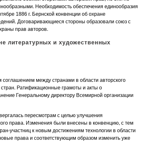
нообразными. Необходимость обеспечения единообразия
нтябре 1886 г. Бернской конвенции об охране
едений. Договаривающиеся стороны образовали союз с
храны прав авторов.
ане литературных и художественных
 соглашением между странами в области авторского
 стран. Ратификационные грамоты и акты о
анение Генеральному директору Всемирной организации
вергалась пересмотрам с целью улучшения
го права. Изменения были внесены в конвенцию, с тем
ран-участниц к новым достижениям технологии в области
новые права и соответствующим образом изменить уже