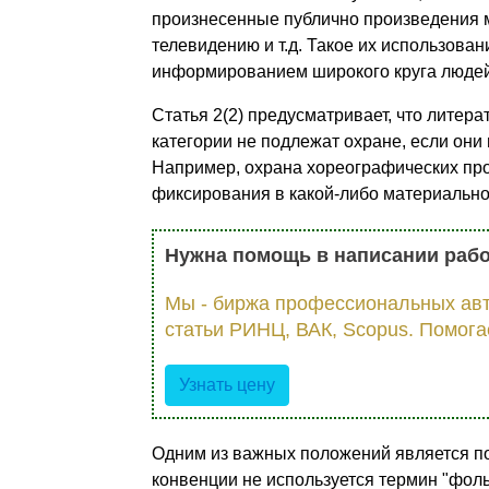
произнесенные публично произведения м
телевидению и т.д. Такое их использов
информированием широкого круга людей п
Статья 2(2) предусматривает, что литер
категории не подлежат охране, если они
Например, охрана хореографических про
фиксирования в какой-либо материальн
Нужна помощь в написании раб
Мы - биржа профессиональных авт
статьи РИНЦ, ВАК, Scopus. Помога
Узнать цену
Одним из важных положений является п
конвенции не используется термин "фольк