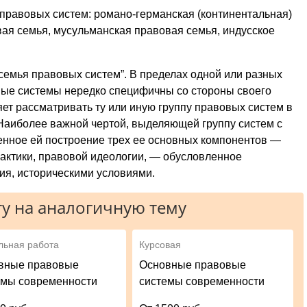
правовых систем: романо-германская (континентальная)
вая семья, мусульманская правовая семья, индусское
семья правовых систем”. В пределах одной или разных
вые системы нередко специфичны со стороны своего
ет рассматривать ту или иную группу правовых систем в
 Наиболее важной чертой, выделяющей группу систем с
енное ей построение трех ее основных компонентов —
рактики, правовой идеологии, — обусловленное
я, историческими условиями.
у на аналогичную тему
льная работа
Курсовая
вные правовые
Основные правовые
емы современности
системы современности