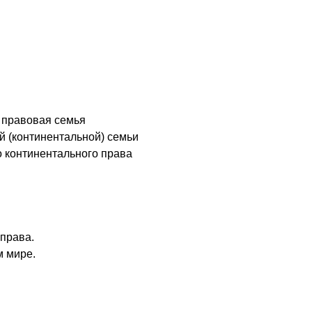
) правовая семья
й (континентальной) семьи
о континентального права
 права.
м мире.