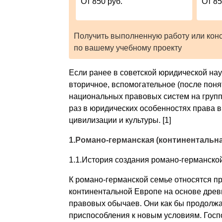
От 850 руб.
От 85
Получить выполненную работу или кон
по вашему учебному проекту
Если ранее в советской юридической нау
вторичное, вспомогательное (после поня
национальных правовых систем на групп
раз в юридических особенностях права в
цивилизации и культуры. [1]
1.Романо-германская (континентальн
1.1.История создания романо-германской
К романо-германской семье относятся п
континентальной Европе на основе древн
правовых обычаев. Они как бы продолжа
приспособления к новым условиям. Госп