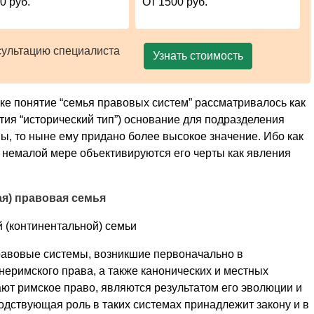
0 руб.
От 1500 руб.
сультацию специалиста
Узнать стоимость
ке понятие “семья правовых систем” рассматривалось как
тия “исторический тип”) основание для подразделения
ы, то ныне ему придано более высокое значение. Ибо как
 немалой мере объективируются его черты как явления
ая) правовая семья
 (континентальной) семьи
равовые системы, возникшие первоначально в
еримского права, а также канонических и местных
ют римское право, являются результатом его эволюции и
одствующая роль в таких системах принадлежит закону и в