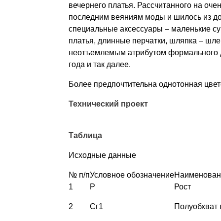
вечернего платья. Рассчитанного на оче
последним веяниям моды и шилось из дор
специальные аксессуары – маленькие су
платья, длинные перчатки, шляпка – шл
неотъемлемым атрибутом формального др
года и так далее.
Более предпочтительна однотонная цвет
Технический проект
Таблица
Исходные данные
№ п/п
Условное обозначение
Наименовани
1
Р
Рост
2
Сг1
Полуобхват 