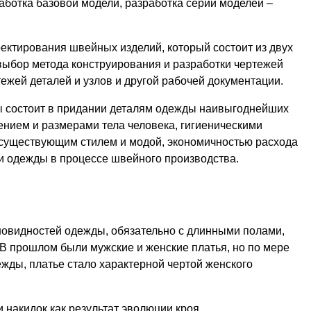
аботка базовой модели, разработка серии моделей –
ектирования швейных изделий, который состоит из двух
(выбор метода конструирования и разработки чертежей
тежей деталей и узлов и другой рабочей документации.
ы состоит в придании деталям одежды наивыгоднейших
ением и размерами тела человека, гигиеническими
 существующим стилем и модой, экономичностью расхода
и одежды в процессе швейного производства.
новидностей одежды, обязательно с длинными полами,
 В прошлом были мужские и женские платья, но по мере
ды, платье стало характерной чертой женского
 накидок как результат эволюции кроя,