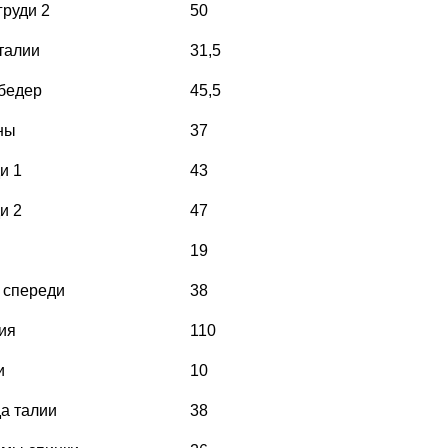
груди 2
50
талии
31,5
бедер
45,5
ны
37
и 1
43
и 2
47
19
 спереди
38
ия
110
и
10
а талии
38