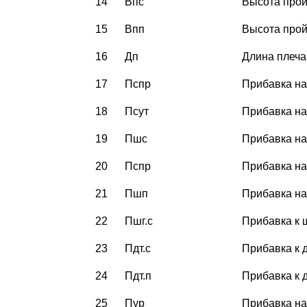
14
Впс
Высота про
15
Впп
Высота про
16
Дп
Длина плеча
17
Пспр
Прибавка на
18
Псут
Прибавка на
19
Пшс
Прибавка на
20
Пспр
Прибавка на
21
Пшп
Прибавка на
22
Пшг.с
Прибавка к 
23
Пдт.с
Прибавка к 
24
Пдт.п
Прибавка к 
25
Пур
Прибавка на