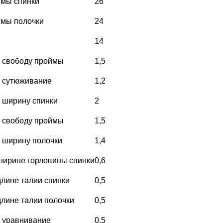
ймы спинки
26
ймы полочки
24
14
 свободу проймы
1,5
 сутюживание
1,2
 ширину спинки
2
 свободу проймы
1,5
 ширину полочки
1,4
ширине горловины спинки
0,6
длине талии спинки
0,5
длине талии полочки
0,5
 уравнивание
0,5