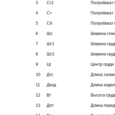
3
Сг2
Полуобхват 
4
Ст
Полуобхват 
5
Сб
Полуобхват 
6
Шс
Ширина спи
7
Шг1
Ширина груд
8
Шг2
Ширина груд
9
Цг
Центр груди
10
Дтс
Длина талии
11
Дизд
Длина издел
12
Вг
Высота груд
13
Дпт
Длина перед