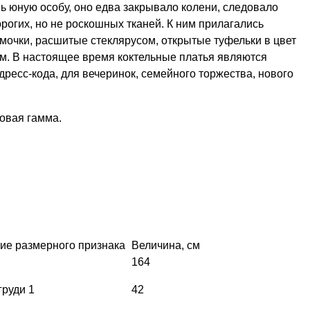
нь юную особу, оно едва закрывало колени, следовало
огих, но не роскошных тканей. К ним прилагались
мочки, расшитые стеклярусом, открытые туфельки в цвет
ем. В настоящее время коктельные платья являются
есс-кода, для вечеринок, семейного торжества, нового
овая гамма.
е размерного признака
Величина, см
164
груди 1
42