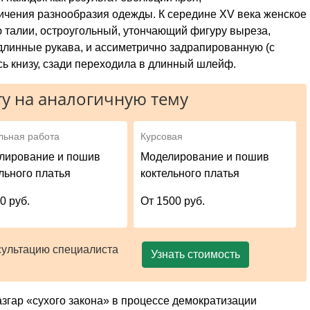
чения разнообразия одежды. К середине XV века женское
 талии, остроугольный, утончающий фигуру выреза,
длинные рукава, и ассиметрично задрапированную (с
сь книзу, сзади переходила в длинный шлейф.
у на аналогичную тему
льная работа
Курсовая
лирование и пошив
Моделирование и пошив
льного платья
коктельного платья
0 руб.
От 1500 руб.
сультацию специалиста
Узнать стоимость
згар «сухого закона» в процессе демократизации