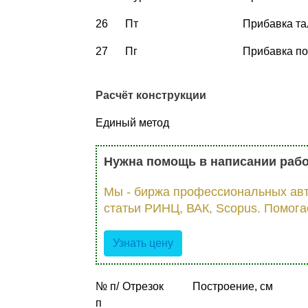
26
Пт
Прибавка та
27
Пг
Прибавка по
Расчёт конструкции
Единый метод
Нужна помощь в написании раб
Мы - биржа профессиональных авт
статьи РИНЦ, ВАК, Scopus. Помога
Узнать цену
№ п/
Отрезок
Построение, см
п