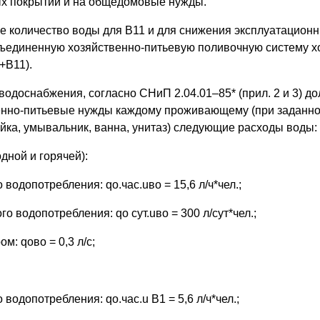
ых покрытий и на общедомовые нужды.
 количество воды для В11 и для снижения эксплуатационн
ъединенную хозяйственно-питьевую поливочную систему х
+В11).
водоснабжения, согласно СНиП 2.04.01–85* (прил. 2 и 3) д
енно-питьевые нужды каждому проживающему (при заданно
ойка, умывальник, ванна, унитаз) следующие расходы воды:
дной и горячей):
 водопотребления: qо.час.uво = 15,6 л/ч*чел.;
го водопотребления: qо сут.uво = 300 л/сут*чел.;
м: qово = 0,3 л/с;
 водопотребления: qо.час.u В1 = 5,6 л/ч*чел.;