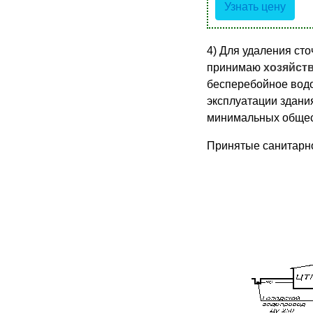
Узнать цену
4) Для удаления сто
принимаю
хозяйст
бесперебойное водоо
эксплуатации здани
минимальных общест
Принятые санитарно