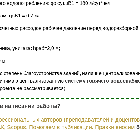
го водопотребления: qо.сут.uВ1 = 180 л/сут*чел.
м: qоВ1 = 0,2 л/с;
счетных расходов рабочее давление перед водоразборной
ика, унитаза: hраб=2,0 м;
 м;
ю степень благоустройства зданий, наличие централизован
ринимаю централизованную
систему горячего водоснабж
роекта не рассматривается).
в написании работы?
фессиональных авторов (преподавателей и доцентов
К, Scopus. Помогаем в публикации. Правки вносим
б