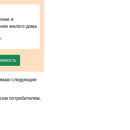
ение и
ние жилого дома
.
оимость
инимаю следующие
всем потребителям,