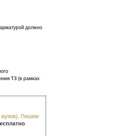
 арматурой должно
ного
ения Т3
(в рамках
 вузов). Пишем
есплатно
.