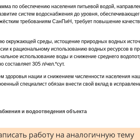
мма по обеспечению населения питьевой водой, направле
азвитие систем водоснабжения до уровня, обеспечивающег
жёстким требованиям СанПиН, требует повышение качеств
ию окружающей среды, истощение природных водных источ
ссии к рациональному использованию водных ресурсов в п
нальное использование воды и снижение среднего водопот
 составляет 305 л/чел.*сут.
ем здоровья нации и снижением численности населения на
роенный специалист обязан внести свой вклад в исправле
набжения и водоотведения объекта
писать работу на аналогичную тему