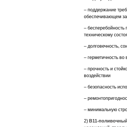
– поддержание треб
обеспечивающем за
– бесперебойность 
техническому состо
– долговечность, с
– герметичность во
– прочность и стой
воздействии
– безопасность исп
– ремонтопригоднос
– минимальную стро
2)
В11-поливочны