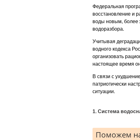
Федеральная програ
восстановление и р
воды новым, более 
водоразбора.
Учитывая деградац
водного кодекса Ро
организовать рацио
настоящее время оно
В связи с ухудшени
патриотически наст
ситуации.
1. Система водос
Поможем на