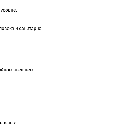
 уровне,
овека и санитарно-
учайном внешнем
зеленых