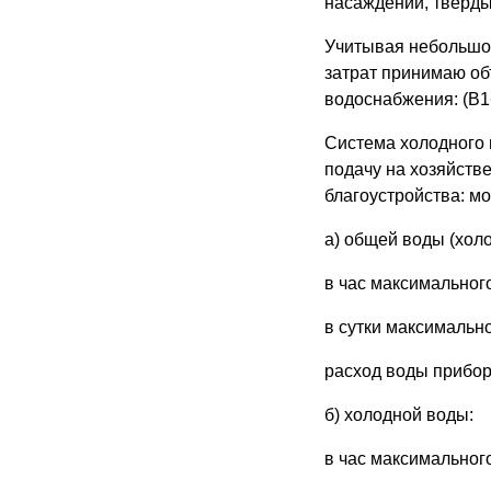
насаждений, тверд
Учитывая небольшое
затрат принимаю об
водоснабжения: (В1
Система холодного 
подачу на хозяйств
благоустройства: м
а) общей воды (холо
в час максимального
в сутки максимально
расход воды приборо
б) холодной воды:
в час максимального