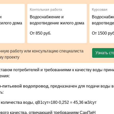
Контольная работа
Курсовая
и
Водоснабжение и
Водоснабж
жилого дома
водоотведение жилого дома
водоотведе
От 850 руб.
От 1500 руб
нную работу или консультацию специалиста
Узнать ст
му проекту
оставом потребителей и требованиями к качеству воды пр
ения:
о-питьевой водопровод
, предназначен для подачи воды 
ь:
 количества воды, qВ1сут=180·0,252 = 45,36 м3/сут
евого качества, отвечающей требованиям СанПиН