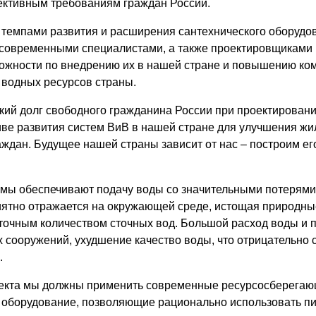
ективным требованиям граждан России.
 темпами развития и расширения сантехнического оборудо
 современными специалистами, а также проектировщиками
ожности по внедрению их в нашей стране и повышению ко
 водных ресурсов страны.
ий долг свободного гражданина России при проектировани
иве развития систем ВиВ в нашей стране для улучшения ж
ждан. Будущее нашей страны зависит от нас – построим его
мы обеспечивают подачу воды со значительными потерями
иятно отражается на окружающей среде, истощая природны
ыточным количеством сточных вод. Большой расход воды и п
х сооружений, ухудшение качество воды, что отрицательно 
.
оекта мы должны применить современные ресурсосберегаю
оборудование, позволяющие рационально использовать пи