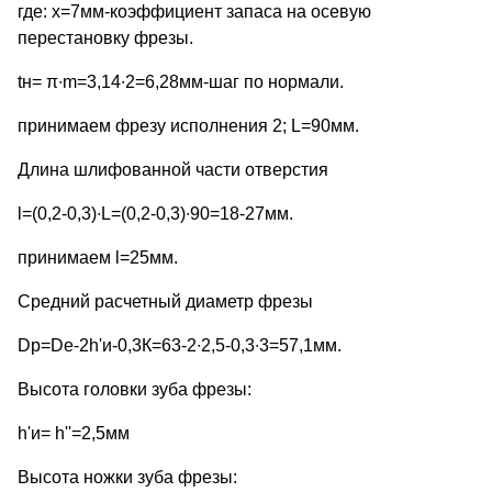
где: х=7мм-коэффициент запаса на осевую
перестановку фрезы.
tн= π∙m=3,14∙2=6,28мм-шаг по нормали.
принимаем фрезу исполнения 2; L=90мм.
Длина шлифованной части отверстия
l=(0,2-0,3)∙L=(0,2-0,3)∙90=18-27мм.
принимаем l=25мм.
Средний расчетный диаметр фрезы
Dр=Dе-2h'и-0,3К=63-2∙2,5-0,3∙3=57,1мм.
Высота головки зуба фрезы:
h'и= h''=2,5мм
Высота ножки зуба фрезы: