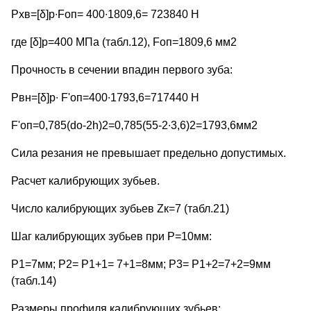
Рхв=[δ]р∙Fоп= 400∙1809,6= 723840 Н
где [δ]р=400 МПа (табл.12), Fоп=1809,6 мм2
Прочность в сечении впадин первого зуба:
Рвн=[δ]р∙ F'оп=400∙1793,6=717440 Н
F'оп=0,785(do-2h)2=0,785(55-2∙3,6)2=1793,6мм2
Сила резания не превышает предельно допустимых.
Расчет калибрующих зубьев.
Число калибрующих зубьев Zк=7 (табл.21)
Шаг калибрующих зубьев при Р=10мм:
Р1=7мм; Р2= Р1+1= 7+1=8мм; Р3= Р1+2=7+2=9мм
(табл.14)
Размеры профиля калибрующих зубьев: