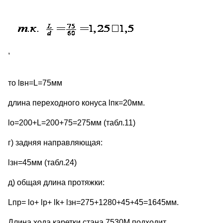
,
то lвн=L=75мм
длина переходного конуса lпк=20мм.
lo=200+L=200+75=275мм (табл.11)
г) задняя направляющая:
lзн=45мм (табл.24)
д) общая длина протяжки:
Lпр= lo+ lр+ lk+ lзн=275+1280+45+45=1645мм.
Длина хода каретки стана 7530М подходит.