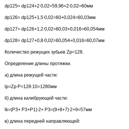
dp125= dp124+2∙0,02=59,96+2∙0,02=60мм
dp126= dp125+1,5∙0,02=60+0,024=60,03мм
dp127= dp126+1,2∙0,02=60,03+0,016=60,054мм
dp128= dp127+0,8∙0,02=60,054+0,016=60,07мм
Количество режущих зубьев Zр=128.
Определение длины протяжки.
а) длина режущей части:
lр=Zp∙P=128∙10=1280мм
б) длина калибрующей части:
lk=(P3+ P3+P1)∙2+ P3=(9+8+7)∙2+9=57мм
в) длина передней направляющей: