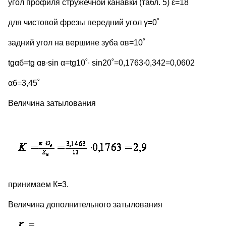
угол профиля стружечной канавки (табл. 5) ε=18˚
для чистовой фрезы передний угол γ=0˚
задний угол на вершине зуба αв=10˚
tgαб=tg αв∙sin α=tg10˚∙ sin20˚=0,1763∙0,342=0,0602
αб=3,45˚
Величина затылования
принимаем К=3.
Величина дополнительного затылования