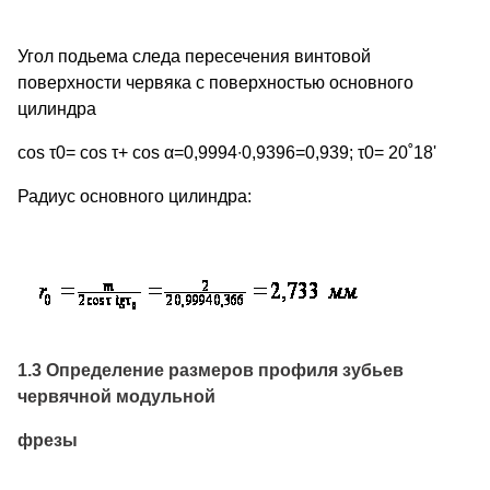
Угол подьема следа пересечения винтовой
поверхности червяка с поверхностью основного
цилиндра
cos τ0= cos τ+ cos α=0,9994∙0,9396=0,939; τ0= 20˚18'
Радиус основного цилиндра:
1.3 Определение размеров профиля зубьев
червячной модульной
фрезы