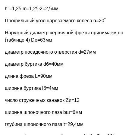
h''=1,25∙m=1,25∙2=2,5мм
Профильный угол нарезаемого колеса α=20˚
Наружный диаметр червячной фрезы принимаем по
(таблице 4) De=63мм
диаметр посадочного отверстия d=27мм
диаметр буртика dб=40мм
длина фреза L=90мм
ширина буртика lб=4мм
число стружечных канавок Zи=12
ширина шпоночного паза bш=6мм
глубина шпоночного паза t=29,4мм