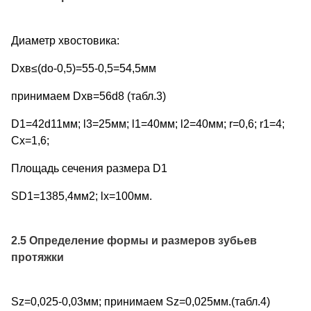
Диаметр хвостовика:
Dхв≤(do-0,5)=55-0,5=54,5мм
принимаем Dхв=56d8 (табл.3)
D1=42d11мм; l3=25мм; l1=40мм; l2=40мм; r=0,6; r1=4;
Cx=1,6;
Площадь сечения размера D1
SD1=1385,4мм2; lx=100мм.
2.5 Определение формы и размеров зубьев
протяжки
Sz=0,025-0,03мм; принимаем Sz=0,025мм.(табл.4)