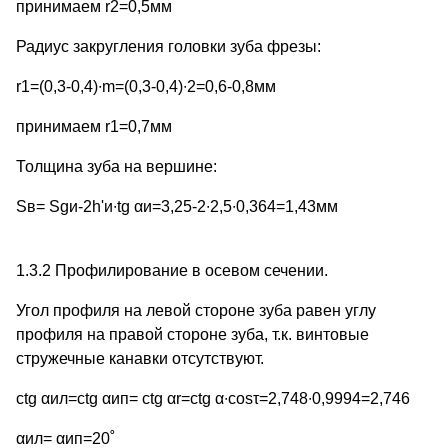
принимаем r2=0,5мм
Радиус закругления головки зуба фрезы:
r1=(0,3-0,4)∙m=(0,3-0,4)∙2=0,6-0,8мм
принимаем r1=0,7мм
Толщина зуба на вершине:
Sв= Sgи-2h'и∙tg αи=3,25-2∙2,5∙0,364=1,43мм
1.3.2 Профилирование в осевом сечении.
Угол профиля на левой стороне зуба равен углу
профиля на правой стороне зуба, т.к. винтовые
стружечные канавки отсутствуют.
ctg αил=ctg αип= ctg αr=ctg α∙cosτ=2,748∙0,9994=2,746
αил= αип=20˚