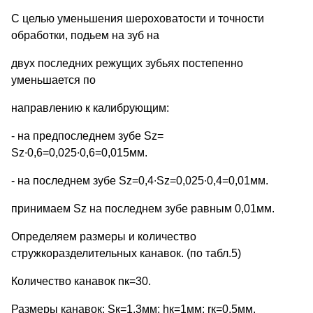
С целью уменьшения шероховатости и точности
обработки, подьем на зуб на
двух последних режущих зубьях постепенно
уменьшается по
направлению к калибрующим:
- на предпоследнем зубе Sz=
Sz∙0,6=0,025∙0,6=0,015мм.
- на последнем зубе Sz=0,4∙Sz=0,025∙0,4=0,01мм.
принимаем Sz на последнем зубе равным 0,01мм.
Определяем размеры и количество
стружкоразделительных канавок. (по табл.5)
Количество канавок nк=30.
Размеры канавок: Sк=1,3мм; hк=1мм; rк=0,5мм.