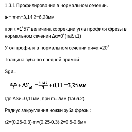
1.3.1 Профилирование в нормальном сечении.
tн= π∙m=3,14∙2=6,28мм
при τ =1˚57' величина коррекции угла профиля фрезы в
нормальном сечении ∆α=0˚(табл.1)
Угол профиля в нормальном сечении αи=α =20˚
Толщина зуба по средней прямой
Sgи=
где:∆Sи=0,11мм, при m=2мм (табл.2).
Радиус закругления ножки зуба фрезы:
r2=(0,25-0,3)∙m=(0,25-0,3)∙2=0,5-0,6мм