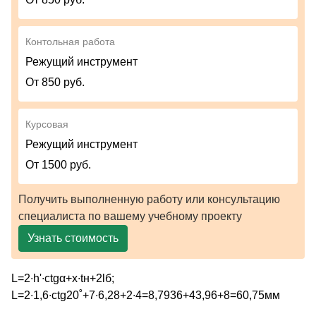
Контольная работа
Режущий инструмент
От 850 руб.
Курсовая
Режущий инструмент
От 1500 руб.
Получить выполненную работу или консультацию
специалиста по вашему учебному проекту
Узнать стоимость
L=2∙h'∙ctgα+x∙tн+2lб;
L=2∙1,6∙ctg20˚+7∙6,28+2∙4=8,7936+43,96+8=60,75мм