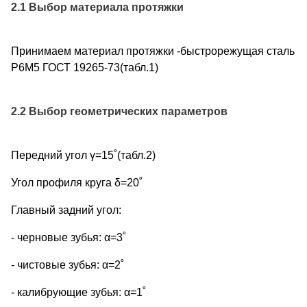
2.1 Выбор материала протяжки
Принимаем материал протяжки -быстрорежущая сталь
Р6М5 ГОСТ 19265-73(табл.1)
2.2 Выбор геометрических параметров
Передний угол γ=15˚(табл.2)
Угол профиля круга δ=20˚
Главный задний угол:
- черновые зубья: α=3˚
- чистовые зубья: α=2˚
- калибрующие зубья: α=1˚