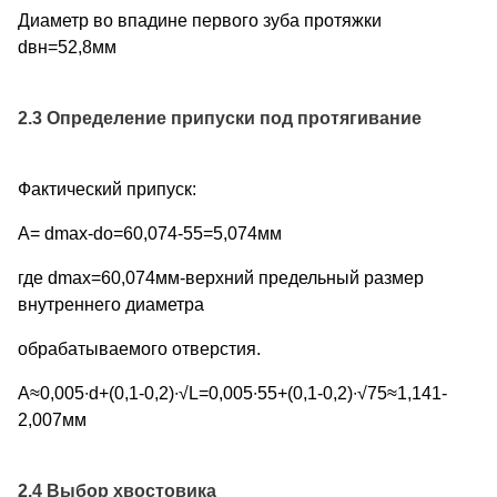
Диаметр во впадине первого зуба протяжки
dвн=52,8мм
2.3 Определение припуски под протягивание
Фактический припуск:
А= dmax-do=60,074-55=5,074мм
где dmax=60,074мм-верхний предельный размер
внутреннего диаметра
обрабатываемого отверстия.
А≈0,005∙d+(0,1-0,2)∙√L=0,005∙55+(0,1-0,2)∙√75≈1,141-
2,007мм
2.4 Выбор хвостовика