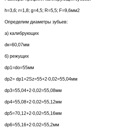
h=3,6; r=1,8; g=4,5; R=5,5; F=9,6мм2
Определим диаметры зубьев:
а) калибрующих
dк=60,07мм
б) режущих
dp1=do=55мм
dp2= dp1+2Sz=55+2∙0,02=55,04мм
dp3=55,04+2∙0,02=55,08мм
dp4=55,08+2∙0,02=55,12мм
dp5=70,12+2∙0,02=55,16мм
dp6=55,16+2∙0,02=55,2мм