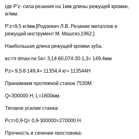
где P'z- сила резания на 1мм длины режущей кромки,
кг/мм.
P'z=9,5 кг/мм.[Родзевич Л.В. Резание металлов и
режущий инструмент М. Машгиз,1962.]
Наибольшая длина режущей кромки зуба.
вс=π∙dmax-nк∙Sк= 3,14∙60,074-30∙1,3= 149,4мм
Pz= 9,5∙8∙149,4= 11354,4 кг= 113544Н
Принимаем протяжной станок 7530М
Q=300000 Н; L=1800мм.
Тяговое усилие станка:
Рст=0,9∙Q= 0,9∙300000=270000 Н
Прочность в сечении хвостовика: