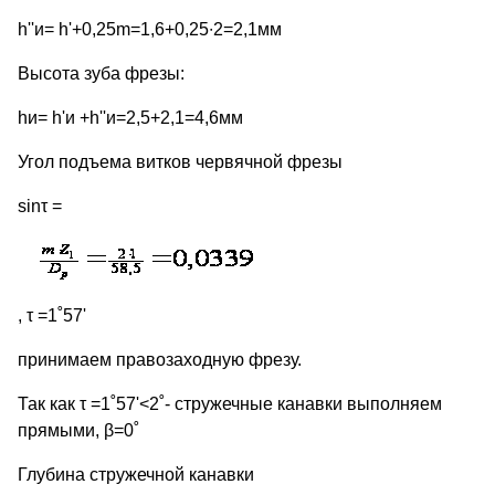
h''и= h'+0,25m=1,6+0,25∙2=2,1мм
Высота зуба фрезы:
hи= h'и +h''и=2,5+2,1=4,6мм
Угол подъема витков червячной фрезы
sinτ =
, τ =1˚57'
принимаем правозаходную фрезу.
Так как τ =1˚57'<2˚- стружечные канавки выполняем
прямыми, β=0˚
Глубина стружечной канавки