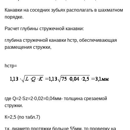
Канавки на соседних зубьях располагать в шахматном
порядке.
Расчет глубины стружечной канавки:
глубина стружечной канавки hстр, обеспечивающая
размещения стружки,
hстр=
где Q=2∙Sz=2∙0,02=0,04мм- толщина срезаемой
стружки.
К=2,5 (по табл.7)
т.к. диаметр протяжки больше 55мм, то проверку на