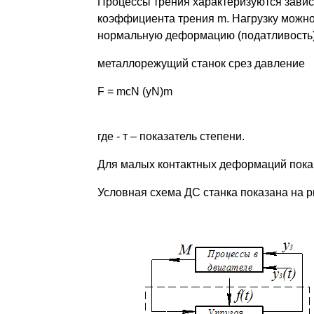
Процессы трения характеризуются завис
коэффициента трения m. Нагрузку можно
нормальную деформацию (податливость)
металлорежущий станок срез давление
F = mcN (yN)m
где - т – показатель степени.
Для малых контактных деформаций показ
Условная схема ДС станка показана на ри