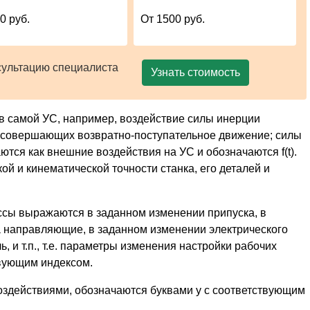
0 руб.
От 1500 руб.
сультацию специалиста
Узнать стоимость
 самой УС, например, воздействие силы инерции
совершающих возвратно-поступательное движение; силы
аются как внешние воздействия на УС и обозначаются f(t).
ой и кинематической точности станка, его деталей и
сы выражаются в заданном изменении припуска, в
 направляющие, в заданном изменении электрического
 и т.п., т.е. параметры изменения настройки рабочих
твующим индексом.
действиями, обозначаются буквами у с соответствующим