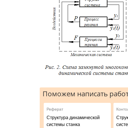
Поможем написать работ
Реферат
Конто
Структура динамической
Стру
системы станка
сист