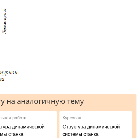
у на аналогичную тему
льная работа
Курсовая
ктура динамической
Структура динамической
емы станка
системы станка