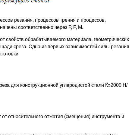
ессов резания, процессов трения и процессов,
ачены соответственно через Р, F, M.
от свойств обрабатываемого материала, геометрических
щади среза. Одна из первых зависимостей силы резания
аготовки:
среза для конструкционной углеродистой стали К»2000 Н/
т от относительного отжатия (смещения) инструмента и