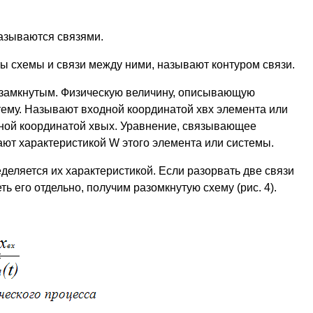
азываются связями.
 схемы и связи между ними, называют контуром связи.
езамкнутым. Физическую величину, описывающую
тему. Называют входной координатой хвх элемента или
дной координатой хвых. Уравнение, связывающее
ют характеристикой W этого элемента или системы.
деляется их характеристикой. Если разорвать две связи
ь его отдельно, получим разомкнутую схему (рис. 4).