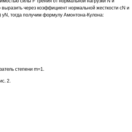
имостью силы F трения от нормальной нагрузки N и
 выразить через коэффициент нормальной жесткости cN и
 yN, тогда получим формулу Амонтона-Кулона:
атель степени m=1.
с. 2.