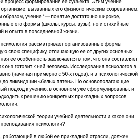
ой процесс формирования ее субъекта. Этим учение
м организме, вызванных его физиологическим созреванием,
м образом, учение *— понятие достаточно широкое,
нные его формы (школы, курсы, вузы), но и стихийные
й и опыта в повседневной жизни.
а психология рассматривает организованные формы
щую свою специфику, отличающую ее от других основных
ная ее особенность заключается в том, что она составляет
ак она готовит к ней человека. Исследования психологов в
вно (начиная примерно с 50-х годов), и в психологической
е до ликвидации «белых пятен». Но основополагающие
ый подход к учению, в основном уже сформулированы, и
одходить к решению конкретных прикладных вопросов
хологии.
хологической теории учебной деятельности и какое они
 преподавания психологии?
, работающий в любой ее прикладной отрасли, должен