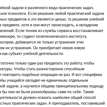
ебной задачи и различного вида практических задач,
сали психологи. Если решение любой практической задачи
ных предметов и это является целью, то решение учебной
 предмете, хотя и они могут происходить, а овладение
менений. Если техник из службы сервиса восстанавливает
евизоре, то студент политехнического института,
атории, добивается не только устранения этих
ом их устранения. Он приобретает некую новую
 как субъект учебной деятельности.
таточно только один раз проделать эту работу, чтобы
ратуры. Чтобы стать разносторонне способным
т повторить подобные операции не раз. И вот специфика
чтобы учащийся овладел не единичным, отдельным
ной задачи, а научился общему принципиальному подходу
ак бы они ни были разнообразны сами по себе. Таким
 деятельности должен освоить наиболее общий способ
стных практических задач. А преподаватель, поставивший