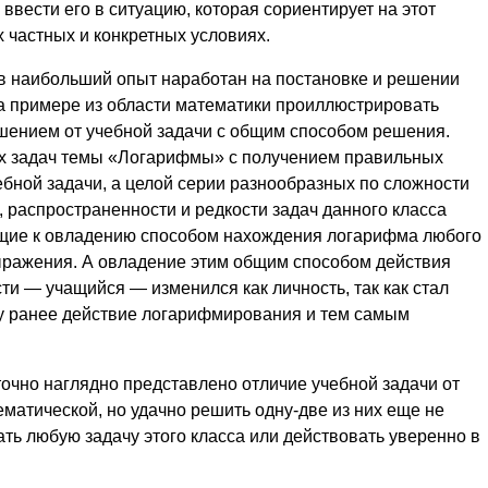
ввести его в ситуацию, которая сориентирует на этот
частных и конкретных условиях.
ов наибольший опыт наработан на постановке и решении
а примере из области математики проиллюстрировать
ешением от учебной задачи с общим способом решения.
х задач темы «Логарифмы» с получением правильных
бной задачи, а целой серии разнообразных по сложности
, распространенности и редкости задач данного класса
дящие к овладению способом нахождения логарифма любого
выражения. А овладение этим общим способом действия
сти — учащийся — изменился как личность, так как стал
у ранее действие логарифмирования и тем самым
очно наглядно представлено отличие учебной задачи от
ематической, но удачно решить одну-две из них еще не
ать любую задачу этого класса или действовать уверенно в