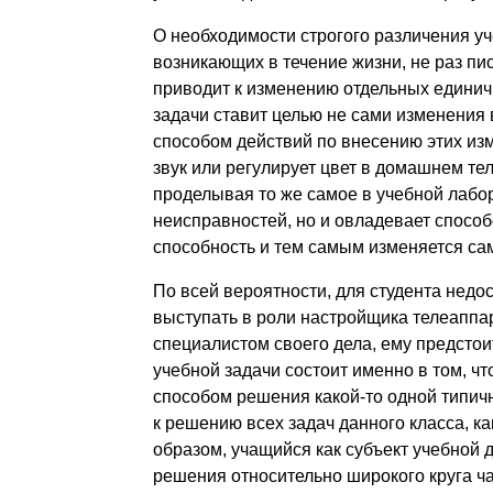
О необходимости строгого различения уч
возникающих в течение жизни, не раз пи
приводит к изменению отдельных единич
задачи ставит целью не сами изменения в
способом действий по внесению этих из
звук или регулирует цвет в домашнем тел
проделывая то же самое в учебной лабор
неисправностей, но и овладевает способ
способность и тем самым изменяется сам
По всей вероятности, для студента недос
выступать в роли настройщика телеаппа
специалистом своего дела, ему предстои
учебной задачи состоит именно в том, 
способом решения какой-то одной типич
к решению всех задач данного класса, к
образом, учащийся как субъект учебной
решения относительно широкого круга ча