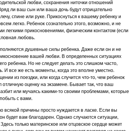
дительской любви, сохранения ниточки отношений
Вряд ли ваш сын или ваша дочь будут отрицательно
лечу, спине или руке. Прикоснуться к вашему ребенку и
овсем легко. Ребенок сознательно этого, возможно, и не
кими легкими прикосновениями, физическим контактом (если
условная любовь.
сполняются душевные силы ребенка. Даже если он и не
рикосновение вашей любви. В определенных ситуациях
го ребенка. Но не следует делать это слишком часто,
. И все же есть моменты, когда это вполне уместно.
нии из поездки, или когда случится что-то, чем ребенок
 отличную оценку на экзамене. Бывает так, что ваш
 разбит или мучаясь какими-то своими проблемами, которые
 побыть с вами.
зо всякой причины просто нуждается в ласке. Если вы
он будет вам благодарен. Однако случаются ситуации,
. Здесь только материнское или отцовское сердце может