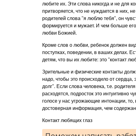
любите их. Эти слова никогда и не для к
притворяется, что не нуждается в них, н
родителей слова "я люблю тебя", он чув
формируется и мужает. И чем больше его
любви Божией.
Кроме слов о любви, ребенок должен вид
поступках, поведении, в ваших делах. Е
детям, что вы их любите: это "контакт л
Зрительные и физические контакты долж
надо, чтобы это происходило от сердца,
долг". Если слова человека, т.е. родител
расходятся, подросток это интуитивно чу
голосе у нас угрожающие интонации, то,
достоверная информация, чем содержан
Контакт любящих глаз
Поможем написать работ