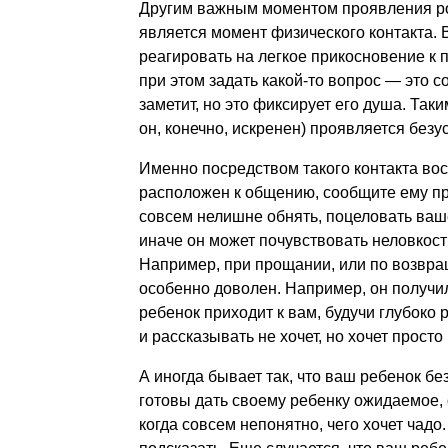
Другим важным моментом проявления ро
является момент физического контакта. 
реагировать на легкое прикосновение к п
при этом задать какой-то вопрос — это с
заметит, но это фиксирует его душа. Та
он, конечно, искренен) проявляется без
Именно посредством такого контакта во
расположен к общению, сообщите ему п
совсем нелишне обнять, поцеловать ваше
иначе он может почувствовать неловкость
Например, при прощании, или по возвраще
особенно доволен. Например, он получил
ребенок приходит к вам, будучи глубоко
и рассказывать не хочет, но хочет просто
А иногда бывает так, что ваш ребенок бе
готовы дать своему ребенку ожидаемое, 
когда совсем непонятно, чего хочет чадо