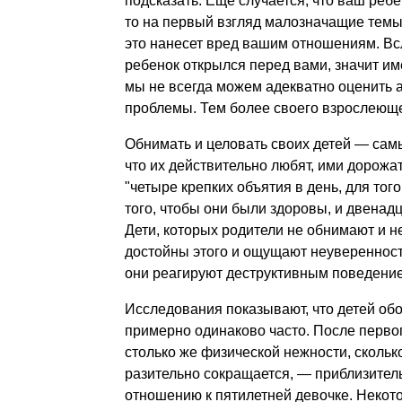
подсказать. Еще случается, что ваш ребе
то на первый взгляд малозначащие темы
это нанесет вред вашим отношениям. Всл
ребенок открылся перед вами, значит им
мы не всегда можем адекватно оценить а
проблемы. Тем более своего взрослеюще
Обнимать и целовать своих детей — самы
что их действительно любят, ими дорожат
"четыре крепких объятия в день, для тог
того, чтобы они были здоровы, и двенадц
Дети, которых родители не обнимают и не
достойны этого и ощущают неуверенность
они реагируют деструктивным поведени
Исследования показывают, что детей обо
примерно одинаково часто. После первог
столько же физической нежности, скольк
разительно сокращается, — приблизитель
отношению к пятилетней девочке. Некото