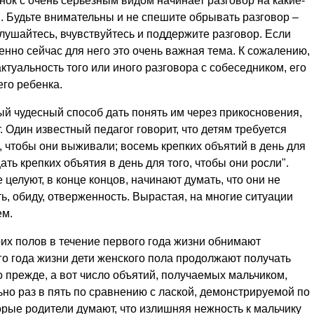
нок с очень серьезным видом начинает разговор на какие-
. Будьте внимательны и не спешите обрывать разговор –
ушайтесь, вчувствуйтесь и поддержите разговор. Если
енно сейчас для него это очень важная тема. К сожалению,
ктуальность того или иного разговора с собеседником, его
го ребенка.
й чудесный способ дать понять им через прикосновения,
. Один известный педагог говорит, что детям требуется
о, чтобы они выживали; восемь крепких объятий в день для
ать крепких объятия в день для того, чтобы они росли".
 целуют, в конце концов, начинают думать, что они не
, обиду, отверженность. Вырастая, на многие ситуации
ем.
их полов в течение первого года жизни обнимают
о года жизни дети женского пола продолжают получать
о прежде, а вот число объятий, получаемых мальчиком,
но раз в пять по сравнению с лаской, демонстрируемой по
рые родители думают, что излишняя нежность к мальчику