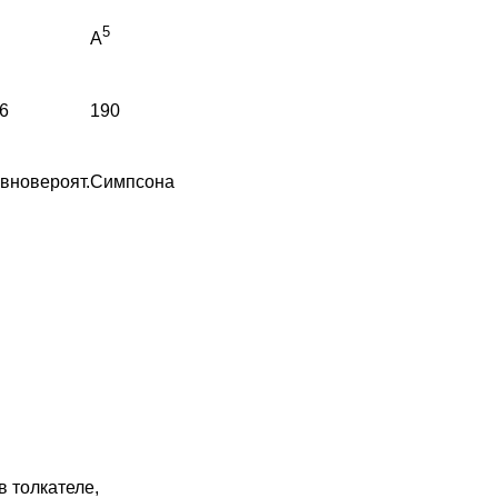
5
A
6
190
вновероят.
Симпсона
 толкателе,