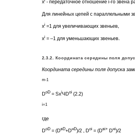
i
x
- передаточное отношение i-го звена р
Для линейных цепей с параллельными з
i
x
=1 для увеличивающих звеньев,
i
x
= –1 для уменьшающих звеньев.
2.3.2. Координата середины поля допу
Координата середины поля допуска за
m-1
oD
i
oi
D
= Sx
ЧD
(2.2)
i=1
где
oD
вD
нD
oi
вi+
нi
D
= (D
+D
)/2 , D
= (D
D
)/2