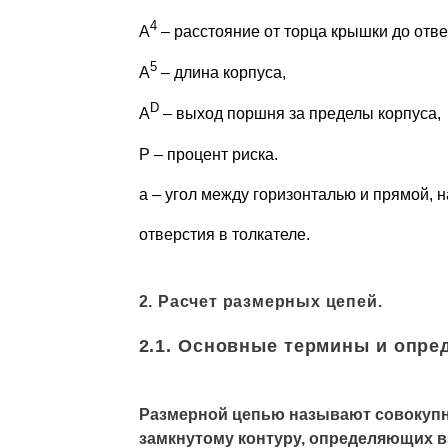
4
A
– расстояние от торца крышки до отв
5
A
– длина корпуса,
D
A
– выход поршня за пределы корпуса,
P – процент риска.
a – угол между горизонталью и прямой, 
отверстия в толкателе.
2. Расчет размерных цепей.
2.1. Основные термины и опре
Размерной цепью называют совокупн
замкнутому контуру, определяющих в