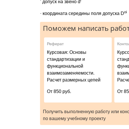
·
i
допуск на звено d
oi
· координата середины поля допуска D
Поможем написать работ
Реферат
Конто
Курсовая: Основы
Курс
стандартизации и
стан
функциональной
функ
взаимозаменяемости.
взаи
Расчет размерных цепей
Расч
От 850 руб.
От 85
Получить выполненную работу или кон
по вашему учебному проекту