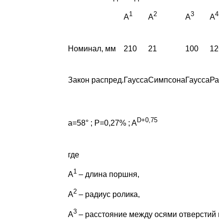
1
2
3
4
A
A
A
A
Номинал, мм
210
21
100
12
Закон распред.
Гаусса
Симпсона
Гаусса
Ра
D
+0,75
a=58
°
; P=0,27% ; A
где
1
A
– длина поршня,
2
A
– радиус ролика,
3
A
– расстояние между осями отверстий в