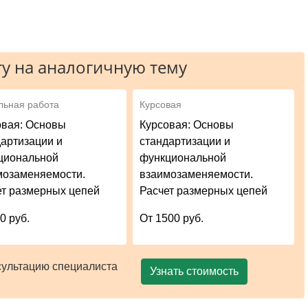
у на аналогичную тему
льная работа
Курсовая
овая: Основы
Курсовая: Основы
дартизации и
стандартизации и
циональной
функциональной
мозаменяемости.
взаимозаменяемости.
ет размерных цепей
Расчет размерных цепей
0 руб.
От 1500 руб.
сультацию специалиста
Узнать стоимость