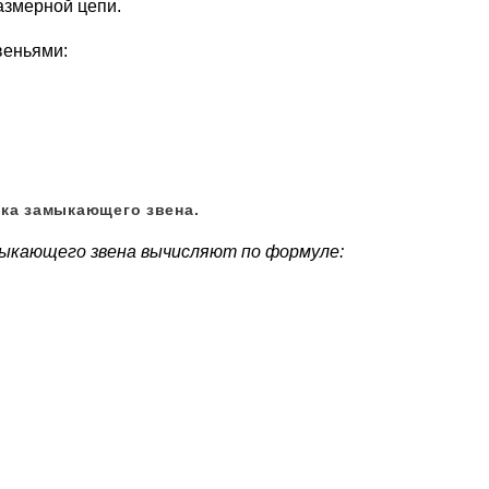
азмерной цепи.
веньями:
ска замыкающего звена.
мыкающего звена вычисляют по формуле: