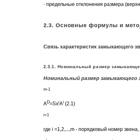
· предельные отклонения размера (верхн
2.3. Основные формулы и мет
Связь характеристик замыкающего зв
2.3.1. Номинальный размер замыкающе
Номинальный размер замыкающего з
m-1
D
i
i
A
=Sx
A
(2.1)
i=1
где i =1,2,...,m - порядковый номер звена,