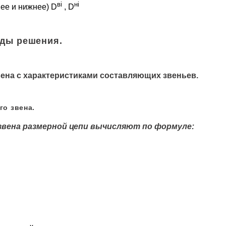
вi
нi
ее и нижнее) D
, D
оды решения.
ена с характеристиками составляющих звеньев.
го звена.
вена размерной цепи вычисляют по формуле: