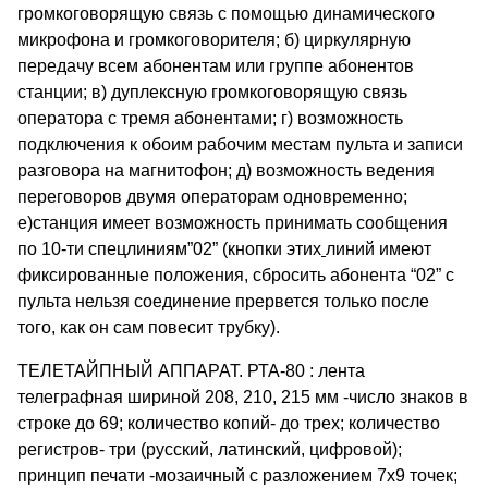
громкоговорящую связь с помощью динамического
микрофона и громкоговорителя; б) циркулярную
передачу всем абонентам или группе абонентов
станции; в) дуплексную громкоговорящую связь
оператора с тремя абонентами; г) возможность
подключения к обоим рабочим местам пульта и записи
разговора на магнитофон; д) возможность ведения
переговоров двумя операторам одновременно;
е)станция имеет возможность принимать сообщения
по 10-ти спецлиниям”02” (кнопки этих
линий имеют
фиксированные положения, сбросить абонента “02” с
пульта нельзя соединение прервется только после
того, как он сам повесит трубку).
ТЕЛЕТАЙПНЫЙ АППАРАТ. РТА-80 : лента
телеграфная шириной 208, 210, 215 мм -число знаков в
строке до 69; количество копий- до трех; количество
регистров- три (русский, латинский, цифровой);
принцип печати -мозаичный с разложением 7х9 точек;