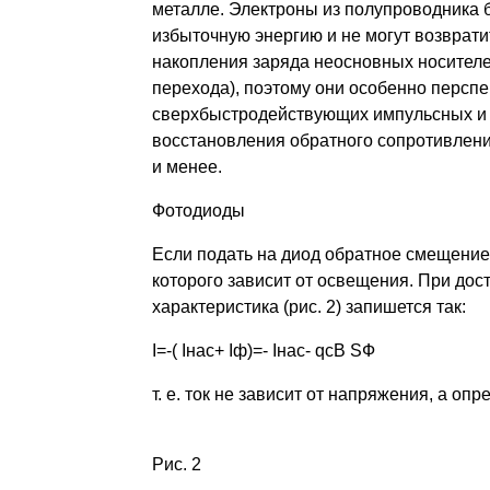
металле. Электроны из полупроводника б
избыточную энергию и не могут возврати
накопления заряда неосновных носител
перехода), поэтому они особенно перспе
сверхбыстродействующих импульсных и 
восстановления обратного сопротивления
и менее.
Фотодиоды
Если подать на диод обратное смещение,
которого зависит от освещения. При до
характеристика (рис. 2) запишется так:
I=-( Iнас+ Iф)=- Iнас- qcB SФ
т. е. ток не зависит от напряжения, а оп
Рис. 2