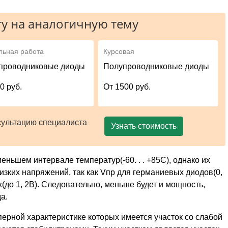
у на аналогичную тему
льная работа
Курсовая
проводниковые диоды
Полупроводниковые диоды
0 руб.
От 1500 руб.
сультацию специалиста
Узнать стоимость
ьшем интервале температур(-60. . . +85C), однако их
зких напряжений, так как Vпр для германиевых диодов(0,
вых(до 1, 2В). Следовательно, меньше будет и мощность,
а.
ерной характеристике которых имеется участок со слабой