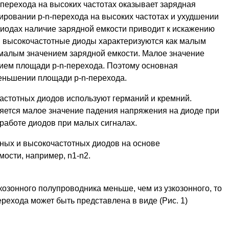
перехода на высоких частотах оказывает зарядная
ировании p-n-перехода на высоких частотах и ухудшении
иодах наличие зарядной емкости приводит к искажению
 высокочастотные диоды характеризуются как малым
малым значением зарядной емкости. Малое значение
ием площади p-n-перехода. Поэтому основная
меньшении площади p-n-перехода.
астотных диодов используют германий и кремний.
яется малое значение падения напряжения на диоде при
работе диодов при малых сигналах.
ных и высокочастотных диодов на основе
ости, например, n1-n2.
озонного полупроводника меньше, чем из узкозонного, то
рехода может быть представлена в виде (Рис. 1)