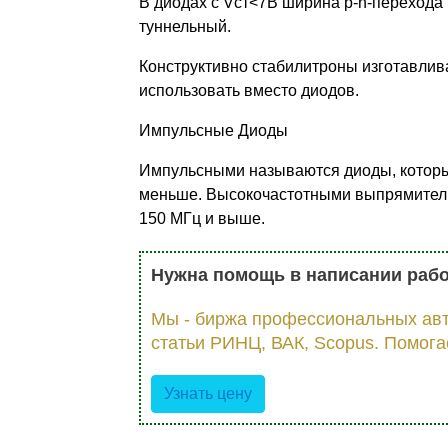
В диодах с Vст<7В ширина p-n-перехода
туннельный.
Конструктивно стабилитроны изготавли
использовать вместо диодов.
Импульсные Диоды
Импульсными называются диоды, которые
меньше. Высокочастотными выпрямитель
150 МГц и выше.
Нужна помощь в написании раб
Мы - биржа профессиональных авт
статьи РИНЦ, ВАК, Scopus. Помога
Узнать цену