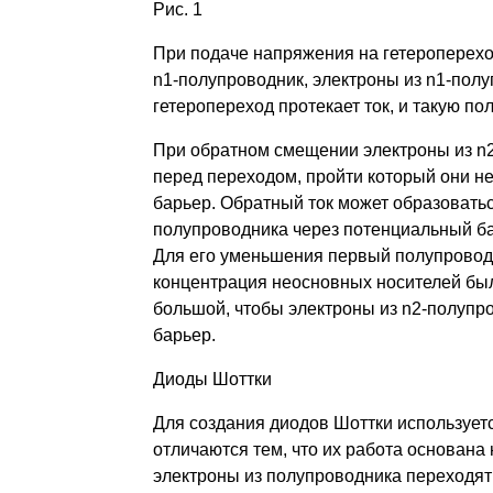
Рис. 1
При подаче напряжения на гетеропереход
n1-полупроводник, электроны из n1-полу
гетеропереход протекает ток, и такую п
При обратном смещении электроны из n2
перед переходом, пройти который они не
барьер. Обратный ток может образоваться
полупроводника через потенциальный бар
Для его уменьшения первый полупроводн
концентрация неосновных носителей был
большой, чтобы электроны из n2-полупр
барьер.
Диоды Шоттки
Для создания диодов Шоттки использует
отличаются тем, что их работа основан
электроны из полупроводника переходят 