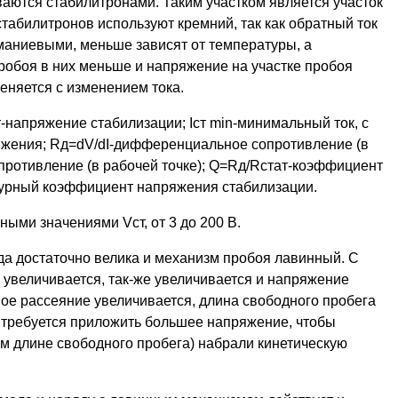
аются стабилитронами. Таким участком является участок
стабилитронов используют кремний, так как обратный ток
маниевыми, меньше зависят от температуры, а
робоя в них меньше и напряжение на участке пробоя
меняется с изменением тока.
напряжение стабилизации; Iст min-минимальный ток, с
яжения; Rд=dV/dI-дифференциальное сопротивление (в
сопротивление (в рабочей точке); Q=Rд/Rстат-коэффициент
атурный коэффициент напряжения стабилизации.
ыми значениями Vст, от 3 до 200 В.
да достаточно велика и механизм пробоя лавинный. С
 увеличивается, так-же увеличивается и напряжение
вое рассеяние увеличивается, длина свободного пробега
у требуется приложить большее напряжение, чтобы
м длине свободного пробега) набрали кинетическую