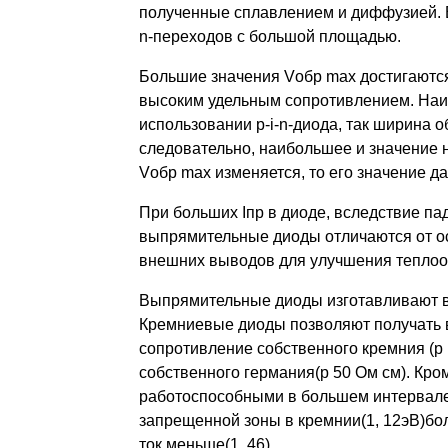
полученные сплавлением и диффузией. В
n-переходов с большой площадью.
Большие значения Vобр max достигаются
высоким удельным сопротивлением. Наи
использовании p-i-n-диода, так ширина 
следовательно, наибольшее и значение 
Vобр max изменяется, то его значение д
При больших Iпр в диоде, вследствие па
выпрямительные диоды отличаются от о
внешних выводов для улучшения теплоо
Выпрямительные диоды изготавливают в 
Кремниевые диоды позволяют получать в
сопротивление собственного кремния (p
собственного германия(p 50 Ом см). Кр
работоспособными в большем интервале т
запрещенной зоны в кремнии(1, 12эВ)бол
ток меньше(1, 46).