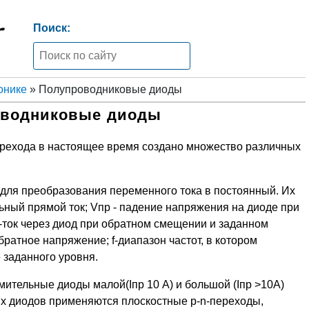
Поиск:
онике
» Полупроводниковые диоды
оводниковые диоды
ерехода в настоящее время создано множество различных
ля преобразования переменного тока в постоянный. Их
ьный прямой ток; Vпр - падение напряжения на диоде при
-ток через диод при обратном смещении и заданном
ратное напряжение; f-диапазон частот, в котором
заданного уровня.
ительные диоды малой(Iпр 10 А) и большой (Iпр >10A)
х диодов применяются плоскостные p-n-переходы,