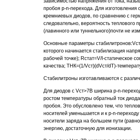
зависимостью напряжения от тока, назыв
пробоя p-n-перехода. Для изготовления 
кремниевых диодов, по сравнению с гер
следовательно, вероятность теплового п
(лавинного или туннельного)почти не из
Основные параметры стабилитронов:Vст-
которого начинается стабилизация напр
рабочей точке); Rстат=V/I-статическое 
качества; ТНК=(1/Vст)(dVст/dT)-темпер
Стабилитроны изготавливаются с различн
Для диодов с Vст>7В ширина p-n-перехо
ростом температуры обратный ток диода
пробоя. Это обусловлено тем, что тепло
носителей уменьшается и к p-n-переход
носители заряда на большем пути (равно
энергию, достаточную для ионизации.