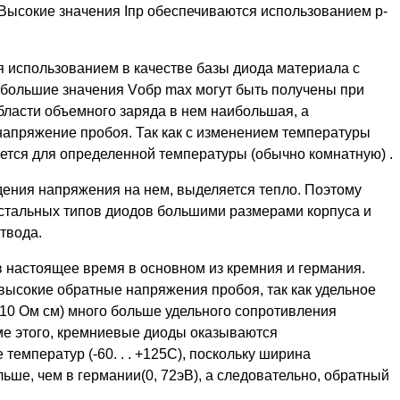
ысокие значения Iпр обеспечиваются использованием p-
 использованием в качестве базы диода материала с
большие значения Vобр max могут быть получены при
области объемного заряда в нем наибольшая, а
напряжение пробоя. Так как с изменением температуры
ается для определенной температуры (обычно комнатную) .
дения напряжения на нем, выделяется тепло. Поэтому
стальных типов диодов большими размерами корпуса и
твода.
настоящее время в основном из кремния и германия.
ысокие обратные напряжения пробоя, так как удельное
 10 Ом см) много больше удельного сопротивления
оме этого, кремниевые диоды оказываются
емператур (-60. . . +125С), поскольку ширина
ьше, чем в германии(0, 72эВ), а следовательно, обратный