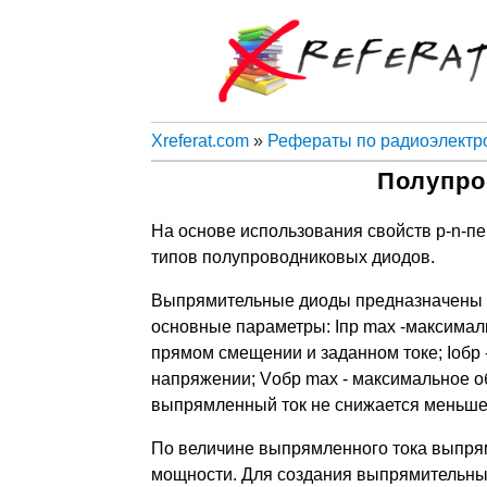
Xreferat.com
»
Рефераты по радиоэлектр
Полупр
На основе использования свойств р-n-п
типов полупроводниковых диодов.
Выпрямительные диоды предназначены д
основные параметры: Iпр max -максимал
прямом смещении и заданном токе; Iобр 
напряжении; Vобр max - максимальное об
выпрямленный ток не снижается меньше 
По величине выпрямленного тока выпрям
мощности. Для создания выпрямительны