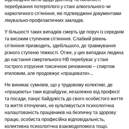
перебування потерпілого у стані алкогольного чи
наркотичного сп'яніння, які підтверджені документами
лікувально-профілактичних закладів.
У більшості таких випадків смерть іде поруч із середнім
та високим ступенем сп'яніння. Слабкий рівень
сп'яніння призводить, здебільшого, до травмування
різного ступеню тяжкості. Отже, у цих випадках людина
до настання смертельного НВ перебуває у стані
гострого отруєння токсичною речовиною – спиртом
етиловим, але продовжує «працювати»...
Не виникає сумнівів, що у трудовому колективі, де
«працюють» таки відчайдухи, незалежно від професії
та посади, панує байдужість до свого особистого життя
та життя оточуючих, не культивується психологічна
налаштованість працівників на безпечну та здорову
працю, особиста професійна відповідальність,
колективна психологічна взаємодопомога тощо.