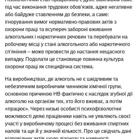
під час виконання трудових обов'язків, адже негативне
або байдуже ставленням до безпеки, а саме:
ігнорування вимог нормативно-правових актів з
охорони праці та всупереч забороні вживання
алкогольних і наркотичних речовин та перебувати на
робочому місці у стані алкогольного або наркотичного
сп'яніння – може призвести до настання нещасного
випадку. Подолати це становище повинна культура
охорони праці як специфічна система.
На виробництвах, де алкоголь не є шкідливим та
небезпечним виробничим чинником хімічної групи,
основною причиною НВ фактично є наслідок згубної дії
алкоголю на організм тих, хто його вживає, а потім
«працює». Через низькі особисті психофізіологічні
можливості деякі працівники навіть не уявляють своєї
участі у виробничому процесі без вживання спиртних
напоїв та ще й у значній кількості. Про це свідчать дані
відповідних актів щодо діагнозу та наявності