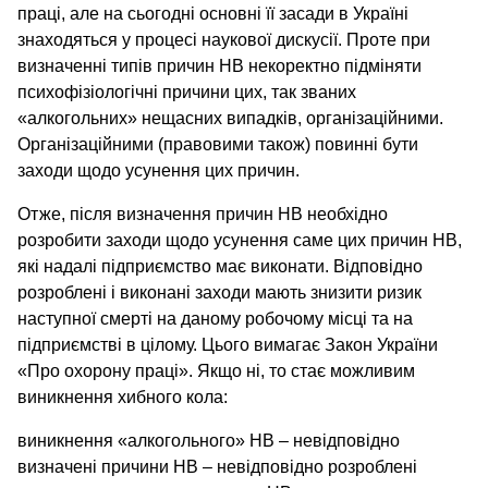
праці, але на сьогодні основні її засади в Україні
знаходяться у процесі наукової дискусії. Проте при
визначенні типів причин НВ некоректно підміняти
психофізіологічні причини цих, так званих
«алкогольних» нещасних випадків, організаційними.
Організаційними (правовими також) повинні бути
заходи щодо усунення цих причин.
Отже, після визначення причин НВ необхідно
розробити заходи щодо усунення саме цих причин НВ,
які надалі підприємство має виконати. Відповідно
розроблені і виконані заходи мають знизити ризик
наступної смерті на даному робочому місці та на
підприємстві в цілому. Цього вимагає Закон України
«Про охорону праці». Якщо ні, то стає можливим
виникнення хибного кола:
виникнення «алкогольного» НВ – невідповідно
визначені причини НВ – невідповідно розроблені