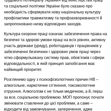
трудового потенціалу України» від Міністерства праці
та соціальної політики України було сказано про
необхідність сформувати нову національну культуру
профілактики травматизму та профзахворюваності й
запропоновано низку відповідних заходів.
Культура охорони праці означає забезпечення права на
безпечні та здорові умови праці на всіх рівнях, активну
участь держави (уряду), роботодавців і працівників у
забезпеченні безпечних і здорових умов праці через
чітко сформульовану систему прав, обов'язків і сфери
відповідальності, в якій принцип запобігання має
найвищий пріоритет.
Розглянемо одну з психофізіологічних причин НВ –
алкогольне, наркотичне сп'яніння, токсикологічне
отруєння. Алкоголізм є не тільки медичною, а й, перш
за все, соціальною проблемою. МОП пропонує почати
змінювати ставлення до цієї проблеми, а саме –
відходити від замовчування, заперечення, адже