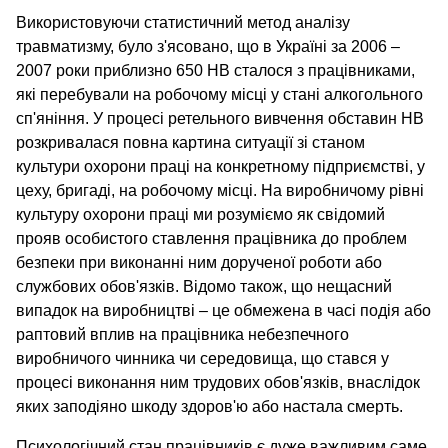
Використовуючи статистичний метод аналізу
травматизму, було з'ясовано, що в Україні за 2006 –
2007 роки приблизно 650 НВ сталося з працівниками,
які перебували на робочому місці у стані алкогольного
сп'яніння. У процесі ретельного вивчення обставин НВ
розкривалася повна картина ситуації зі станом
культури охорони праці на конкретному підприємстві, у
цеху, бригаді, на робочому місці. На виробничому рівні
культуру охорони праці ми розуміємо як свідомий
прояв особистого ставлення працівника до проблем
безпеки при виконанні ним дорученої роботи або
службових обов'язків. Відомо також, що нещасний
випадок на виробництві – це обмежена в часі подія або
раптовий вплив на працівника небезпечного
виробничого чинника чи середовища, що стався у
процесі виконання ним трудових обов'язків, внаслідок
яких заподіяно шкоду здоров'ю або настала смерть.
Психологічний стан працівників є дуже важливим саме