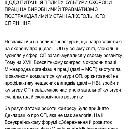
ЩОДО ПИТАННЯ ВПЛИВУ КУЛЬТУРИ ОХОРОНИ
ПРАЦІ НА ВИРОБНИЧИЙ ТРАВМАТИЗМ З
ПОСТРАЖДАЛИМИ У СТАНІ АЛКОГОЛЬНОГО
СП'ЯНІННЯ
Незважаючи на величезні ресурси, що направляються
на охорону праці (далі - ОП) у всьому світі, глобальні
зусилля у сфері ОП загальмувалися у своєму розвитку.
Тому на XVIII Всесвітньому конгресі з охорони праці
Міжнародна організація праці (далі – МОП) виступила
із закликом домагатися культури ОП, орієнтованої на
профілактику нещасних випадків (далі – НВ), зробити
культуру ОП невід'ємною частиною загальної культури
суспільства й економічного розвитку.
За результатами роботи конгресу було прийнято
Декларацію про ОП, яка не має аналогів. На II
Всеукраїнському форумі «Збереження й розвиток