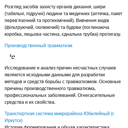
Розгляд засобів захисту органів дихання, шкіри
(табельні, підручні) людини та медичних (аптечка, пакет
перев'язочний та протихімічний). Вивчення видів
(фільтруючий, ізолюючий) та будови (поглинаюча
коробка, лицьова частина, єднальна трубка) протигазу.
Производственный травматизм
Исследование и анализ причин несчастных случаев
являются исходными данными для разработки
методов и средств борьбы с травматизмом. Основные
причины производственного травматизма,
профессиональных заболеваний. Огнегасительные
средства и их свойства.
Транспортная система микрорайона Юбилейный (г.
Иркутск)
История формирования и общая характеристика