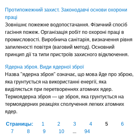
Протипожежний захист. Законодавчі основи охорони
праці
Зовнішнє пожежне водопостачання. Фізичний спосіб
гасіння пожеж. Організація робіт по охороні праці в
промисловості. Виробнича санітарія, визначення рівня
запиленості повітря (ваговий метод). Основний
принцип дії та типи пристроїв захисного відключення.
Ядерна зброя. Види ядерної зброї
Назва "ядерна зброя" означає, що мова йде про зброю,
яка грунтується на використанні енергії, яка
виділяється при перетвореннях атомних ядер.
Термоядерна зброя — це зброя, яка грунтується на
термоядерних реакціях сполучення легких атомних
ядер.
Страницы:
1
2
3
4
5
6
7
8
9
10
...
94