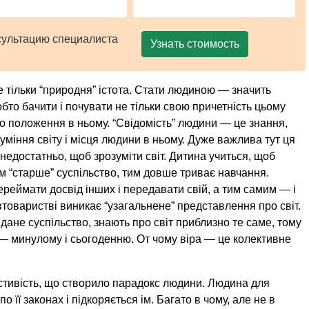
сультацию специалиста
Узнать стоимость
е тільки “природня” істота. Стати людиною — значить
обто бачити і почувати не тільки свою причетність цьому
вого положення в ньому. “Свідомість” людини — це знання,
уміння світу і місця людини в ньому. Дуже важлива тут ця
 недостатньо, щоб зрозуміти світ. Дитина учиться, щоб
им “старше” суспільство, тим довше триває навчання.
ереймати досвід інших і передавати свій, а тим самим — і
втоваристві виникає “узагальнене” представлення про світ.
дане суспільство, знають про світ приблизно те саме, тому
 — минулому і сьогоденню. От чому віра — це колективне
астивість, що створило парадокс людини. Людина для
о її законах і підкоряється ім. Багато в чому, але не в