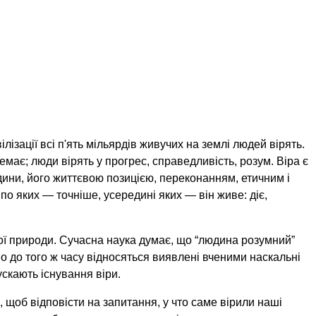
ілізації всі п'ять мільярдів живучих на землі людей вірять.
немає; люди вірять у прогрес, справедливість, розум. Віра є
ни, його життєвою позицією, переконанням, етичним і
о яких — точніше, усередині яких — він живе: діє,
ої природи. Сучасна наука думає, що “людина розумний”
о до того ж часу відносяться виявлені вченими наскальні
скають існування віри.
 щоб відповісти на запитання, у что саме вірили наші