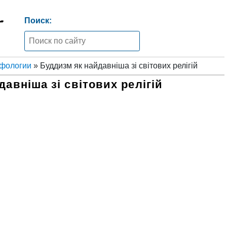
Поиск:
ифологии
» Буддизм як найдавніша зі світових релігій
авніша зі світових релігій