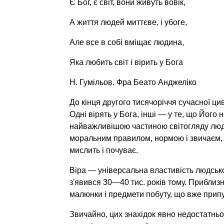
Є Бог, є світ, вони живуть вовік,
А життя людей миттєве, і убоге,
Але все в собі вміщає людина,
Яка любить світ і вірить у Бога
Н. Гумільов. Фра Беато Анджеліко
До кінця другого тисячоріччя сучасної цив
Одні вірять у Бога, інші — у те, що Його 
найважливішою частиною світогляду люди
моральним правилом, нормою і звичаєм, п
мислить і почуває.
Віра — універсальна властивість людськ
з'явився 30—40 тис. років тому. Приблизн
малюнки і предмети побуту, що вже припу
Звичайно, цих знахідок явно недостатньо,