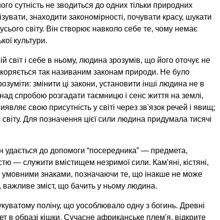
ого сутність не зводиться до одних тільки природних
ізувати, знаходити закономірності, почувати красу, шукати
і усього світу. Він створює навколо себе те, чому немає
кої культури.
світ і себе в ньому, людина зрозумів, що його оточує не
дкоряється так називаним законам природи. Не було
озуміти: змінити ці закони, установити інші людина не в
 над спробою розгадати таємницю і сенс життя на землі,
иявляє свою присутність у світі через зв'язок речей і явищ;
світу. Для позначення цієї сили людина придумала тисячі
н удається до допомоги “посередника” — предмета,
тю — служити вмістищем незримої сили. Кам'яні, кістяні,
ють умовними знаками, позначаючи те, що інакше не може
 важливе зміст, що бачить у ньому людина.
укуватому поліну, що уособлювало одну з богинь. Древні
 в образі кішки. Сучасне африканське плем'я, відкрите