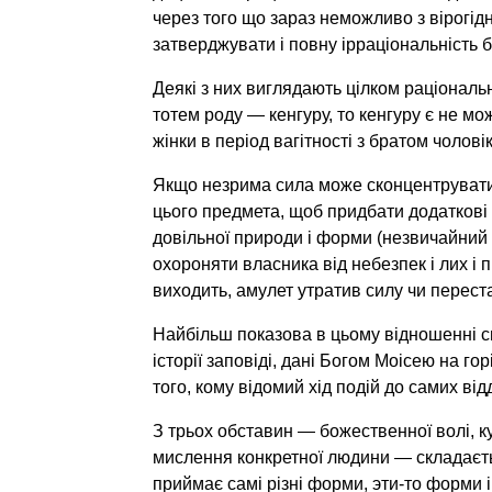
через того що зараз неможливо з вірогід
затверджувати і повну ірраціональність б
Деякі з них виглядають цілком раціональ
тотем роду — кенгуру, то кенгуру є не мо
жінки в період вагітності з братом чолові
Якщо незрима сила може сконцентруватис
цього предмета, щоб придбати додаткові 
довільної природи і форми (незвичайний к
охороняти власника від небезпек і лих і
виходить, амулет утратив силу чи перест
Найбільш показова в цьому відношенні св
історії заповіді, дані Богом Моісею на го
того, кому відомий хід подій до самих ві
З трьох обставин — божественної волі, к
мислення конкретної людини — складаєтьс
приймає самі різні форми, эти-то форми і 