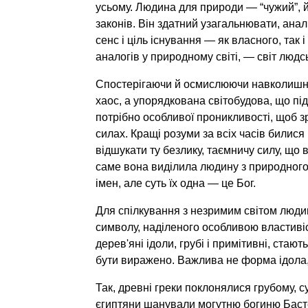
усьому. Людина для природи — “чужий”, й
законів. Він здатний узагальнювати, анал
сенс і ціль існування — як власного, так 
аналогів у природному світі, — світ людсь
Спостерігаючи й осмислюючи навколишній 
хаос, а упорядкована світобудова, що пі
потрібно особливої проникливості, щоб зр
силах. Кращі розуми за всіх часів билися
відшукати ту безлику, таємничу силу, що в
саме вона виділила людину з природного 
імен, але суть їх одна — це Бог.
Для спілкування з незримим світом люди
символу, наділеного особливою властивіс
дерев'яні ідоли, грубі і примітивні, ста
бути виражено. Важлива не форма ідола,
Так, древні греки поклонялися грубому, с
єгиптяни шанували могутню богиню Бастет