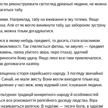
ністю реконструювати світогляд древньої людини, не можна
агатьох табу.
ними. Наприклад, табу на вживання в їжу тотема. Якщо
жна. Але от як могло виникнути табу, що забороняє зустріну
ка, можна тільки догадуватися.
я в якому-небудь предметі, то досить стати власником
можливості. Так з'являється фетиш, чи амулет, — предмет
амінь, лапка убитого звіра, перо птаха), здатний
 приносити йому удачу. Якщо лихо все-таки приключалося,
ав допомагати хазяїну.
ященна історія єврейського народу. З погляду звичайної
рі Синай, не мали змісту. Вони могли виходити тільки від
ддалених у часі меж, кому відомий сенс існування людини.
ультурних традицій конкретного народу й особливостей
я все різноманіття релігійного досвіду людства. Віра
називаються релігією. В індуїзмі — тисячі богів, в іудаїзмі