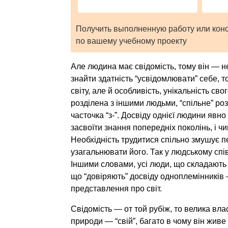
Получить выполненную работу или кон
по вашему учебному проекту
Але людина має свідомість, тому він — н
знайти здатність “усвідомлювати” себе, т
світу, але й особливість, унікальність с
розділена з іншими людьми, “спільне” роз
часточка “з-”. Досвіду однієї людини явно
засвоїти знання попередніх поколінь, і ч
Необхідність трудитися спільно змушує п
узагальнювати його. Так у людському спі
Іншими словами, усі люди, що складають 
що “довіряють” досвіду одноплемінників
представлення про світ.
Свідомість — от той рубіж, то велика вл
природи — “свій”, багато в чому він живе п