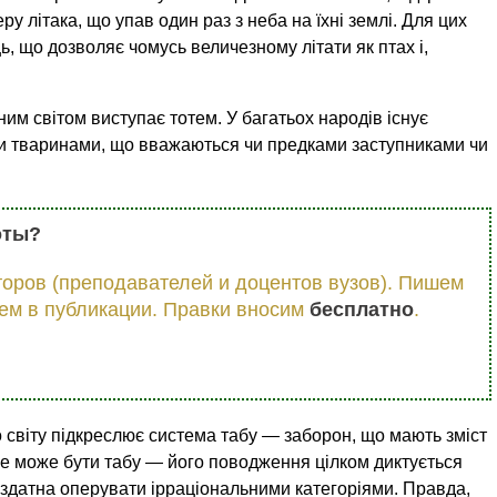
 літака, що упав один раз з неба на їхні землі. Для цих
 що дозволяє чомусь величезному літати як птах і,
м світом виступає тотем. У багатьох народів існує
ими тваринами, що вважаються чи предками заступниками чи
оты?
оров (преподавателей и доцентов вузов). Пишем
ем в публикации. Правки вносим
бесплатно
.
 світу підкреслює система табу — заборон, що мають зміст
не може бути табу — його поводження цілком диктується
 здатна оперувати ірраціональними категоріями. Правда,