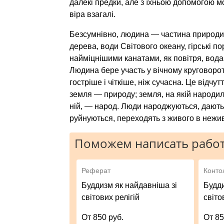
далекі предки, але з їхньою допомогою 
віра взагалі.
Безсумнівно, людина — частина природи. Т
дерева, води Світового океану, гірські п
найміцнішими канатами, як повітря, вода,
Людина бере участь у вічному круговорот
гостріше і чіткіше, ніж сучасна. Це відч
земля — природу; земля, на якій народил
ній, — народ. Люди народжуються, дають ж
руйнуються, переходять з живого в неживе
Поможем написать работ
Реферат
Конто
Буддизм як найдавніша зі
Будди
світових релігій
світо
От 850 руб.
От 85