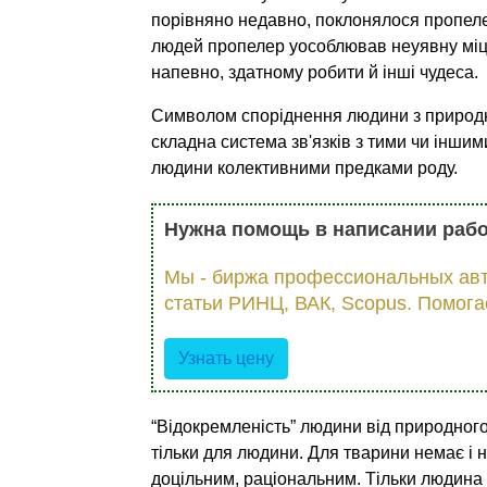
порівняно недавно, поклонялося пропелеру
людей пропелер уособлював неуявну міць,
напевно, здатному робити й інші чудеса.
Символом споріднення людини з природни
складна система зв'язків з тими чи інш
людини колективними предками роду.
Нужна помощь в написании раб
Мы - биржа профессиональных авт
статьи РИНЦ, ВАК, Scopus. Помога
Узнать цену
“Відокремленість” людини від природного
тільки для людини. Для тварини немає і 
доцільним, раціональним. Тільки людина