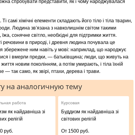
можна спробувати представити, як і чому народжувалася
і самі хімічні елементи складають його тіло і тіла тварин,
ороди. Людина зв'язана з навколишнім світом такими
 їжа, сонячне світло, необхідні для підтримки життя.
і речовини в природі, і древня людина почувала це
уття збережене ним навіть у мові: наприклад, що народжує
ися і вмерли предки, — батьківщина; люди, що живуть на
иття новим поколінням, а потім умирають, і тіла їхній
 — так само, як звірі, птахи, дерева і трави.
у на аналогичную тему
льная работа
Курсовая
зм як найдавніша зі
Буддизм як найдавніша зі
вих релігій
світових релігій
0 руб.
От 1500 руб.