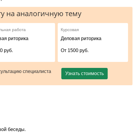
у на аналогичную тему
льная работа
Курсовая
вая риторика
Деловая риторика
0 руб.
От 1500 руб.
сультацию специалиста
Узнать стоимость
вой беседы.