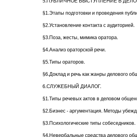
5.ПУБЛИЧНОЕ ВЫСТУПЛЕНИЕ В ДЕЛ
§1.Этапы подготовки и проведения публ
§2.Установление контакта с аудиторией.
§3.Поза, жесты, мимика оратора.
§4.Анализ ораторской речи.
§5.Типы ораторов.
§6.Доклад и речь как жанры делового об
6.СЛУЖЕБНЫЙ ДИАЛОГ.
§1.Типы речевых актов в деловом общен
§2.Бизнес - аргументация. Методы убежд
§3.Психологические типы собеседников.
§4.Невербальные средства делового об