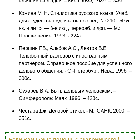
влияние на людей. – Киев: КБФ, 1989. – 246с.
Кожина М. Н. Стилистика русского языка: Учеб.
для студентов пед. ин-тов по спец. № 2101 «Рус.
яз. и лит.». — 3-е изд., перераб. и доп. — М.:
Просвещение, 1993. - 224 с.
Першин Г.В., Альбов А.С., Левтов В.Е.
Телефонный разговор с иностранным
партнером. Справочное пособие для успешного
делового общения. - С.-Петербург: Нева, 1996. –
300с.
Сухарев В.А. Быть деловым человеком. –
Симферополь: Маяк, 1996. – 423с.
Честара Дж. Деловой этикет. - М.: САНК, 2000. –
351с.
Если Вам нужна помощь с академической