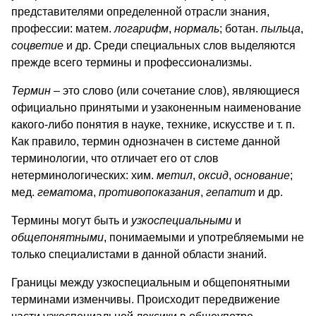
представителями определенной отрасли знания,
профессии: матем.
логарифм
,
нормаль
; ботан.
пыльца
,
соцветие
и др. Среди специальных слов выделяются
прежде всего термины и профессионализмы.
Термин
– это слово (или сочетание слов), являющиеся
официально принятыми и узаконенным наименование
какого-либо понятия в науке, технике, искусстве и т. п.
Как правило, термин однозначен в системе данной
терминологии, что отличает его от слов
нетерминологических: хим.
метил
,
оксид
,
основание
;
мед.
гематома
,
противопоказания
,
гепатит
и др.
Термины могут быть и
узкоспециальными
и
общепонятными
, понимаемыми и употребляемыми не
только специалистами в данной области знаний.
Границы между узкоспециальным и общепонятными
терминами изменчивы. Происходит передвижение