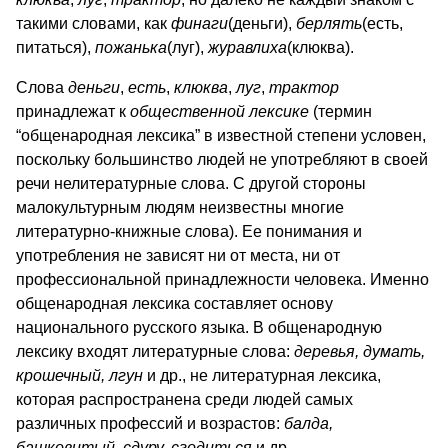
такими словами, как
финаги
(деньги),
берлять
(есть,
питаться),
пожанька
(луг),
журавлиха
(клюква).
Слова
деньги
,
есть
,
клюква
,
луг
,
трактор
принадлежат к
общественной лексике
(термин
“общенародная лексика” в известной степени условен,
поскольку большинство людей не употребляют в своей
речи нелитературные слова. С другой стороны
малокультурным людям неизвестны многие
литературно-книжные слова). Ее понимания и
употребления не зависят ни от места, ни от
профессиональной принадлежности человека. Именно
общенародная лексика составляет основу
национального русского языка. В общенародную
лексику входят литературные слова:
деревья, думать,
крошечный, лгун
и др., не литературная лексика,
которая распространена среди людей самых
различных профессий и возрастов:
балда,
башковитый, сдуру, сгодиться
и др.