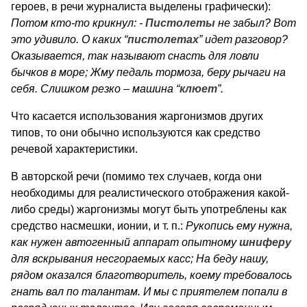
героев, в речи журналиста выделены графически):
Потом кто-то крикнул: -
Пистолеты
не забыл? Вот
это удивило. О каких “
пистолетах
” идет разговор?
Оказывается, так называют снасть для ловли
бычков в море; Жму педаль тормоза, беру рычаги на
себя. Слишком резко – машина
“
клюет
”
.
Что касается использования жаргонизмов других
типов, то они обычно используются как средство
речевой характеристики.
В авторской речи (помимо тех случаев, когда они
необходимы для реалистического отображения какой-
либо среды) жаргонизмы могут быть употреблены как
средство насмешки, ионии, и т. п.:
Рукопись ему нужна,
как нужен автогенный аппарат опытному
шниферу
для вскрывания несгораемых касс; На беду нашу,
рядом оказался благотворитель, коему требовалось
гнать вал по талантам. И мы с приятелем попали в