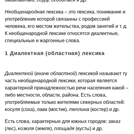
Необщенародная
лексика – это лексика, понимание и
употребление которой связанны с профессией
человека, его местом жительства, родом занятий и т. д.
К необщенародной лексике относятся диалектные,
специальные и жаргонные слова.
1 Диалектная (областная) лексика
Диалектной
(иначе
областной
) лексикой называют ту
часть необщенародной лексики, которая является
характерной принадлежностью речи населения какой –
либо местности, области, района. Есть слова,
употребляемые только жителями северных областей:
косуля
(соха),
лава
(мостик),
теплина
(костер) и др.
Есть слова, характерные для южных городов:
заказ
(лес),
козюля
(земля),
площадя
(кусты) и др.