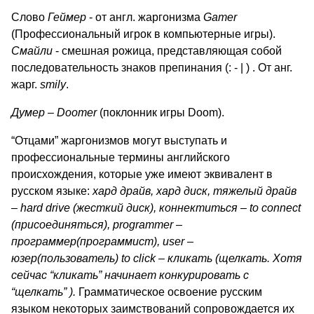
Слово
Геймер
- от англ. жаргонизма
Gamer
(Профессиональный игрок в компьютерные игры).
Смайли
- смешная рожица, представляющая собой
последовательность знаков препинания (: - | ) . От анг.
жарг.
smily
.
Думер –
Doomer
(поклонник игры Doom).
“Отцами” жаргонизмов могут выступать и
профессиональные термины английского
происхождения, которые уже имеют эквивалент в
русском языке:
хард драйв, хард диск, тяжелый драйв
–
hard
drive
(жесткий диск), коннектиться –
to
connect
(присоединяться),
programmer
–
программер(программист),
user
–
юзер(пользователь)
to
click
– кликать (щелкать. Хотя
сейчас “кликать” начинает конкурировать с
“щелкать” ).
Грамматическое освоение русским
языком некоторых заимствований сопровождается их