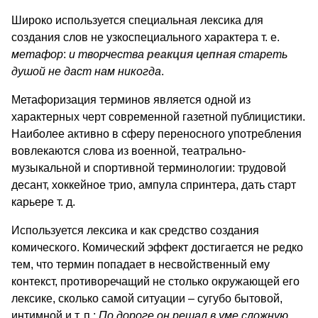
Широко используется специальная лексика для
создания слов не узкоспециального характера т. е.
метафор
:
и творчества
реакция цепная
стареть
душой не даст нам никогда
.
Метафоризация терминов является одной из
характерных черт современной газетной публицистики.
Наиболее активно в сферу переносного употребления
вовлекаются слова из военной, театрально-
музыкальной и спортивной терминологии: трудовой
десант, хоккейное трио, ампула спринтера, дать старт
карьере т. д.
Используется лексика и как средство создания
комического. Комический эффект достигается не редко
тем, что термин попадает в несвойственный ему
контекст, противоречащий не столько окружающей его
лексике, сколько самой ситуации – сугубо бытовой,
интимной и т. п.:
По дороге он решал в уме сложную