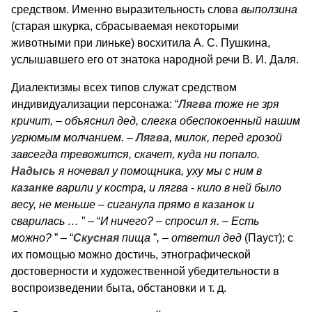
средством. Именно выразительность слова
выползина
(старая шкурка, сбрасываемая некоторыми
животными при линьке) восхитила А. С.
Пушкина,
услышавшего его от знатока народной речи В. И. Даля.
Диалектизмы всех типов служат средством
индивидуализации персонажа: “
Лягва
тоже не зря
кричит, – объяснил дед, слегка обеспокоенный нашим
угрюмым молчанием. –
Лягва
, милок, перед грозой
завсегда тревожится, скачет, куда ни попало.
Надысь
я ночевал у помощника, уху мы с ним в
казанке
варили у костра, и лягва - кило в ней было
весу, не меньше – сиганула прямо в
казанок
и
сварилась …
” –­­­ “
И ничего?­­ – спросил­ я. – Есть
можно?
”
­­­­ –
“
Скусная
пища
”
, – ответил дед
(Пауст); с
их помощью можно достичь, этнографической
достоверности и художественной убедительности в
воспроизведении быта, обстановки и т. д.