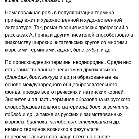
вилка
,
дворник
,
салазки
и др.
Немаловажная роль в популяризации термина
принадлежит и художественной и художественной
литературе. Так, романтизация морских профессий в
рассказах А. Грина и других писателей способствовала
знакомству широких читательских кругов со многими
морскими терминами:
аврал
,
бриг
,
рубка
и др.
По происхождению термины неоднородны. Среди них
есть заимствованные целиком из других языков
(
блиндаж
,
бриз
,
вакуум
и др.) и образованные на
основе международного общеобразовательного
фонда, прежде всего греческих и латинских корней.
Значительная часть терминов образована из русского
словообразовательного материала:
боек
,
заземлить
,
подвой
и др., а также из русских и заимствованных
морфем:
биотоки
,
пенобетон
,
стекловата
и др.
немало терминов возникло в результате
переосмысления слов, чаще всего на основе