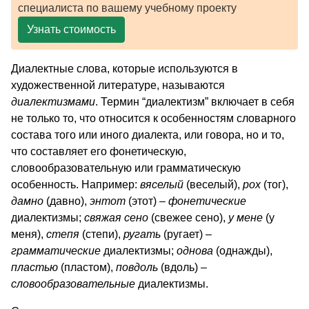
специалиста по вашему учебному проекту
Узнать стоимость
Диалектные слова, которые используются в
художественной литературе, называются
диалектизмами
. Термин “диалектизм” включает в себя
не только то, что относится к особенностям словарного
состава того или иного диалекта, или говора, но и то,
что составляет его фонетическую,
словообразовательную или грамматическую
особенность. Например:
вяселый
(веселый),
рох
(тог),
дамно
(давно),
энтот
(этот) –
фонетические
диалектизмы;
свяжая сено
(свежее сено),
у
мене
(у
меня),
степя
(степи),
ругать
(ругает) –
грамматические
диалектизмы;
однова
(однажды),
пластью
(пластом),
повдоль
(вдоль) –
словообразовательные
диалектизмы.