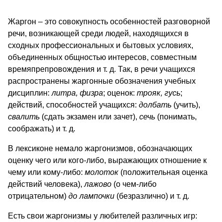
Жаргон – это совокупность особенностей разговорной
речи, возникающей среди людей, находящихся в
сходных профессиональных и бытовых условиях,
объединенных общностью интересов, совместным
времяпрепровождения и т. д. Так, в речи учащихся
распространены жаргонные обозначения учебных
дисциплин:
литра, физра
; оценок:
трояк, гусь
;
действий, способностей учащихся:
долбать
(учить),
свалить
(сдать экзамен или зачет),
сечь
(понимать,
соображать) и т. д.
В лексиконе немало жаргонизмов, обозначающих
оценку чего или кого-либо, выражающих отношение к
чему или кому-либо:
молоток
(положительная оценка
действий человека),
лажово
(о чем-либо
отрицательном)
до лампочки
(безразлично) и т. д.
Есть свои жаргонизмы у любителей различных игр: