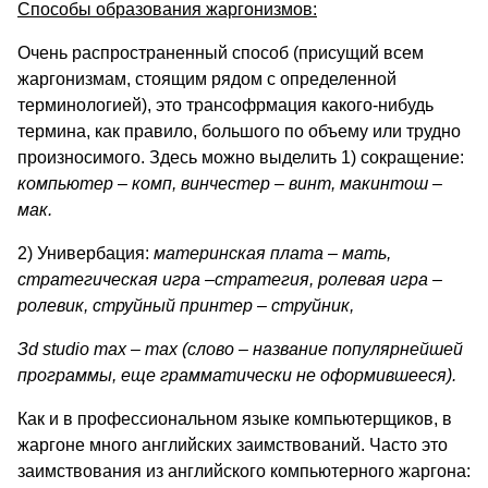
Способы образования жаргонизмов:
Очень распространенный способ (присущий всем
жаргонизмам, стоящим рядом с определенной
терминологией), это трансофрмация какого-нибудь
термина, как правило, большого по объему или трудно
произносимого. Здесь можно выделить 1) сокращение:
компьютер – комп, винчестер – винт, макинтош –
мак.
2) Универбация:
материнская плата – мать,
стратегическая игра –стратегия, ролевая игра –
ролевик, струйный принтер – струйник,
З
d
studio
max
–
max
(слово – название популярнейшей
программы, еще грамматически не оформившееся).
Как и в профессиональном языке компьютерщиков, в
жаргоне много английских заимствований. Часто это
заимствования из английского компьютерного жаргона: