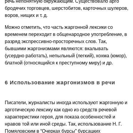
речь непонятную окружающим. Существовало арго
бродячих торговцев, шерстобитов, карточных шулеров,
воров, нищих и т. д.
Можно отметить, что часть жаргонной лексики со
временем переходит в общенародное употребление, в
разряд экспрессивно-просторечных слов. Так,
бывшими жаргонизмами являются: вкалывать
(усердно работать), непыльный (легкий), хохма (юмор),
блатной (относящийся к преступному миру) и др.
6 Использование жаргонизмов в речи
Писатели, журналисты иногда используют жаргонную и
арготическую лексику как одно из средств речевой
характеристики героя, для показа особенностей и
нравов той или иной среды. Так, использование Н. Г.
Помяловским в “Очерках бурсы” бурсацких