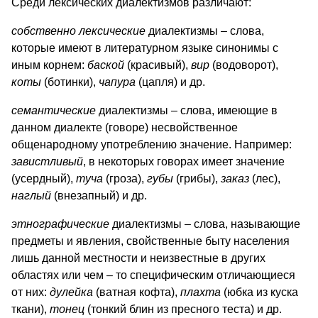
Среди лексических диалектизмов различают:
собственно лексические
диалектизмы – слова,
которые имеют в литературном языке синонимы с
иным корнем:
баской
(красивый),
вир
(водоворот),
коты
(ботинки),
чапура
(цапля) и др.
семантические
диалектизмы – слова, имеющие в
данном диалекте (говоре) несвойственное
общенародному употреблению значение. Например:
завистливый
, в некоторых говорах имеет значение
(усердный),
туча
(гроза),
губы
(грибы),
заказ
(лес),
наглый
(внезапный) и др.
этнографические
диалектизмы – слова, называющие
предметы и явления, свойственные быту населения
лишь данной местности и неизвестные в других
областях или чем – то специфическим отличающиеся
от них:
дулейка
(ватная кофта),
плахта
(юбка из куска
ткани),
тонец
(тонкий блин из пресного теста) и др.