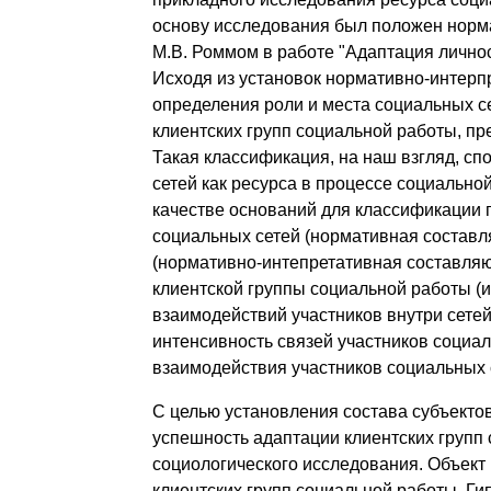
основу исследования был положен норм
М.В. Роммом в работе "Адаптация личнос
Исходя из установок нормативно-интерпр
определения роли и места социальных с
клиентских групп социальной работы, пр
Такая классификация, на наш взгляд, с
сетей как ресурса в процессе социально
качестве оснований для классификации 
социальных сетей (нормативная составл
(нормативно-интепретативная составляю
клиентской группы социальной работы (
взаимодействий участников внутри сете
интенсивность связей участников социал
взаимодействия участников социальных 
С целью установления состава субъекто
успешность адаптации клиентских групп
социологического исследования. Объект 
клиентских групп социальной работы. Ги