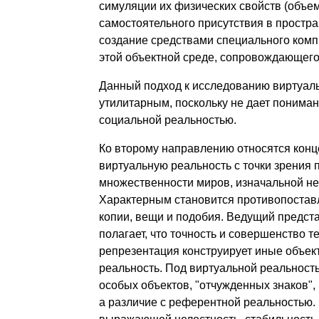
симуляции их физических свойств (объем,
самостоятельного присутствия в простра
создание средствами специального комп
этой объектной среде, сопровождающег
Данный подход к исследованию виртуаль
утилитарным, поскольку не дает понима
социальной реальностью.
Ко второму направлению относятся кон
виртуальную реальность с точки зрения 
множественности миров, изначальной не
Характерным становится противопоставл
копии, вещи и подобия. Ведущий предст
полагает, что точность и совершенство т
репрезентация конструирует иные объект
реальность. Под виртуальной реальност
особых объектов, "отчужденных знаков", 
а различие с референтной реальностью.