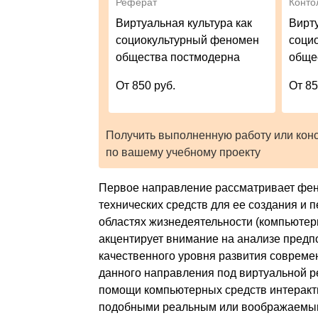
Реферат
Конто
Виртуальная культура как
Вирту
социокультурный феномен
соци
общества постмодерна
обще
От 850 руб.
От 85
Получить выполненную работу или кон
по вашему учебному проекту
Первое направление рассматривает фен
технических средств для ее создания и
областях жизнедеятельности (компьютерн
акцентирует внимание на анализе предп
качественного уровня развития соврем
данного направления под виртуальной р
помощи компьютерных средств интеракт
подобными реальным или воображаемым,