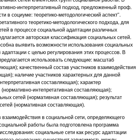
ативно-интерпретативный подход, предложенный проф.
ти в социуме: теоретико-методологический аспект".
етативного теоретико-методологического подхода, для
етей в процессе социальной адаптации различных
едлагается авторская классификация социальных сетей.
пособна выявить возможности использования социальных
й адаптации с целью регулирования этих процессов. В
предлагается использовать следующие: масштаб
яющая); качественный состав участников взаимодействия
щая); наличие участников характерных для данной
интерпретативная составляющая); характер
й (нормативно-интепретативная составляющая);
ьных сетей (нормативная составляющая); результат
сетей (нормативная составляющая).
в взаимодействия в социальной сети, определяющего
 социальной работы была подготовлена программа
исследования: социальные сети как ресурс адаптации
потеза-основание: существует зависимость между