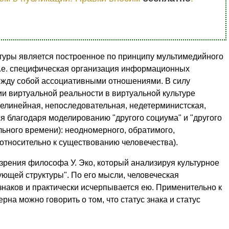
туры является построенное по принципу мультимедийного
 т.е. специфическая организация информационных
ежду собой ассоциативными отношениями. В силу
и виртуальной реальности в виртуальной культуре
елинейная, непоследовательная, недетерминистская,
я благодаря моделированию "другого социума" и "другого
льного времени): неодномерного, обратимого,
относительно к существованию человечества).
зрения философа У. Эко, который анализируя культурное
ующей структуры". По его мысли, человеческая
знаков и практически исчерпывается ею. Применительно к
на можно говорить о том, что статус знака и статус