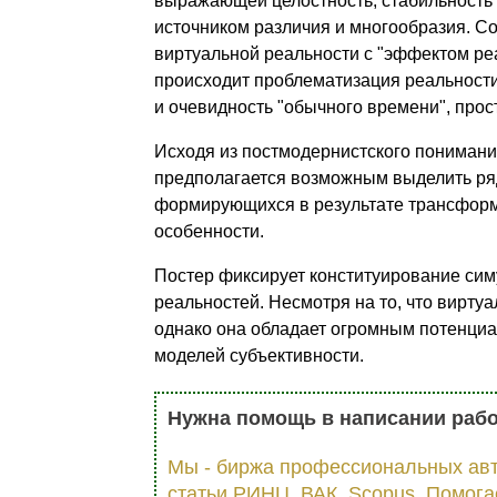
выражающей целостность, стабильность 
источником различия и многообразия. С
виртуальной реальности с "эффектом ре
происходит проблематизация реальности
и очевидность "обычного времени", прос
Исходя из постмодернистского пониман
предполагается возможным выделить ряд
формирующихся в результате трансформ
особенности.
Постер фиксирует конституирование си
реальностей. Несмотря на то, что вирту
однако она обладает огромным потенциа
моделей субъективности.
Нужна помощь в написании раб
Мы - биржа профессиональных авт
статьи РИНЦ, ВАК, Scopus. Помога