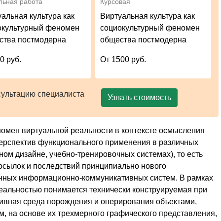
льная работа
Курсовая
альная культура как
Виртуальная культура как
окультурный феномен
социокультурный феномен
ства постмодерна
общества постмодерна
0 руб.
От 1500 руб.
сультацию специалиста
Узнать стоимость
омен виртуальной реальности в контексте осмысления
 перспектив функционального применения в различных
ом дизайне, учебно-тренировочных системах), то есть
осылок и последствий принципиально нового
енных информационно-коммуникативных систем. В рамках
еальностью понимается технически конструируемая при
ивная среда порождения и оперирования объектами,
 на основе их трехмерного графического представления,