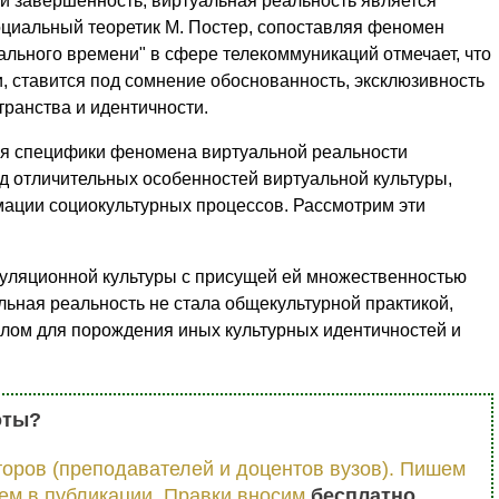
и завершенность, виртуальная реальность является
оциальный теоретик М. Постер, сопоставляя феномен
ального времени" в сфере телекоммуникаций отмечает, что
, ставится под сомнение обоснованность, эксклюзивность
транства и идентичности.
ия специфики феномена виртуальной реальности
 отличительных особенностей виртуальной культуры,
ации социокультурных процессов. Рассмотрим эти
муляционной культуры с присущей ей множественностью
альная реальность не стала общекультурной практикой,
лом для порождения иных культурных идентичностей и
оты?
оров (преподавателей и доцентов вузов). Пишем
ем в публикации. Правки вносим
бесплатно
.