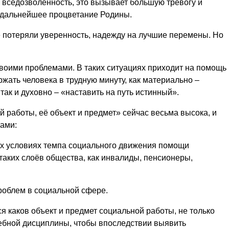
 вседозволенность, это вызывает большую тревогу и
за дальнейшее процветание Родины.
е потеряли уверенность, надежду на лучшие перемены. Но
своими проблемами. В таких ситуациях приходит на помощь
ржать человека в трудную минуту, как материально –
так и духовно – «наставить на путь истинный».
 работы, её объект и предмет» сейчас весьма высока, и
ами:
ых условиях темпа социального движения помощи
таких слоёв общества, как инвалиды, пенсионеры,
роблем в социальной сфере.
 каков объект и предмет социальной работы, не только
 учебной дисциплины, чтобы впоследствии выявить