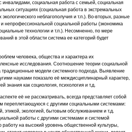
с инвалидами, социальная работа с семьей, социальная
иальных ситуациях (социальная работа в экстремальных
 экологического неблагополучия и т.п.). Во-вторых, разные
 и непрофессиональной социальной работы (экономика
циальные технологии и т.п.). Несомненно, по мере
ваний в этой области система ее категорий будет
облем человека, общества и характера их
плексные исследования. Соотношение теории социальной
а традиционные модели системного подхода. Выявление
угими науками показало её междисциплинарный характер,
й знания как социология, психология и т.д.
аспекте её не рассматривать, всегда представляет собой
ом переплетающуюся с другими социальными системами:
й, этикой, экологией, бытовым обслуживанием и т.д.
иальной работы с другими системами и системой
 работу на высокий уровень общественной культуры,