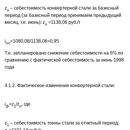
z
– себестоимость конвертерной стали за базисный
о
период (за базисный период принимаем предыдущий
месяц, т.е. июнь); z
=1138,06 руб./т
о
i
=1080,08/1138,06=0,95
пл
Т.е. запланировано снижение себестоимости на 5% по
сравнению с фактической себестоимость за июнь 1998
года
4.1.2. Фактическое изменение конвертерной стали:
i
=z
/z
, где
ф
1
о
z
– себестоимость тонны стали за отчетный период;
1