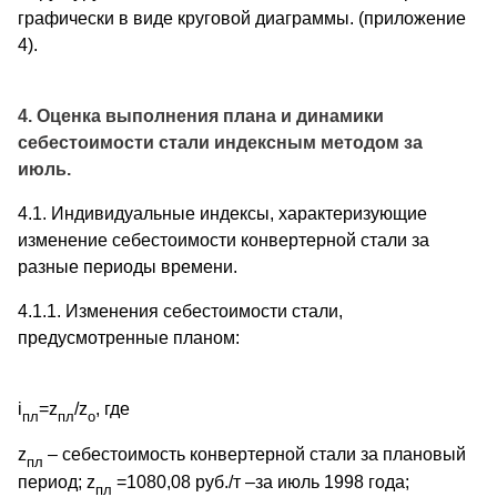
графически в виде круговой диаграммы. (приложение
4).
4. Оценка выполнения плана и динамики
себестоимости стали индексным методом за
июль.
4.1. Индивидуальные индексы, характеризующие
изменение себестоимости конвертерной стали за
разные периоды времени.
4.1.1. Изменения себестоимости стали,
предусмотренные планом:
i
=z
/z
, где
пл
пл
о
z
– себестоимость конвертерной стали за плановый
пл
период; z
=1080,08 руб./т –за июль 1998 года;
пл