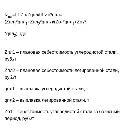
Iz
=


Zпл*qпл/


Zо*qпл=
пл
(Zпл
*qпл
+Zпл
*qпл
)/(Zо
*qпл
+Zо
*
1
1
2
2
1
1
2
*qпл
), где
2
Zпл1 – плановая себестоимость углеродистой стали,
руб./т
Zпл2 – плановая себестоимость легированной стали,
руб./т
qпл1 – выплавка углеродистой стали, т
qпл2 – выплавка легированной стали, т
Zо1 – себестоимость углеродистой стали за базисный
период, руб./т