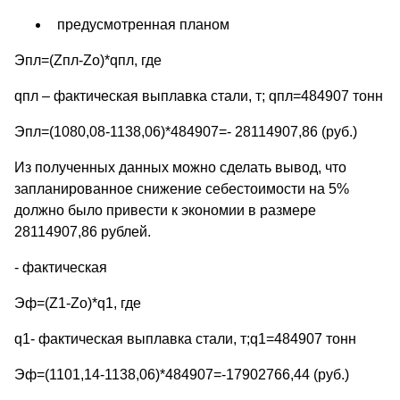
предусмотренная планом
Эпл=(Zпл-Zо)*qпл, где
qпл – фактическая выплавка стали, т; qпл=484907 тонн
Эпл=(1080,08-1138,06)*484907=- 28114907,86 (руб.)
Из полученных данных можно сделать вывод, что
запланированное снижение себестоимости на 5%
должно было привести к экономии в размере
28114907,86 рублей.
- фактическая
Эф=(Z1-Zо)*q1, где
q1- фактическая выплавка стали, т;q1=484907 тонн
Эф=(1101,14-1138,06)*484907=-17902766,44 (руб.)