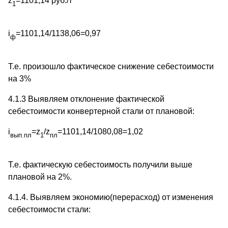
z
=1101,14 руб./т
1
i
=1101,14/1138,06=0,97
ф
Т.е. произошло фактическое снижение себестоимости
на 3%
4.1.3 Выявляем отклонение фактической
себестоимости конвертерной стали от плановой:
i
=z
/z
=1101,14/1080,08=1,02
вып.пл
1
пл
Т.е. фактическую себестоимость получили выше
плановой на 2%.
4.1.4. Выявляем экономию(перерасход) от изменения
себестоимости стали: