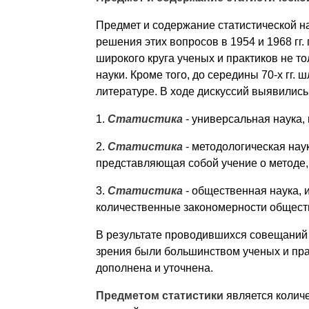
Предмет и содержание статистической н
решения этих вопросов в 1954 и 1968 г
широкого круга ученых и практиков не то
науки. Кроме того, до середины 70-х гг.
литературе. В ходе дискуссий выявилис
1.
Статистика
- универсальная наука,
2.
Статистика
- методологическая нау
представляющая собой учение о методе
3.
Статистика
- общественная наука,
количественные закономерности обществ
В результате проводившихся совещаний и
зрения были большинством ученых и прак
дополнена и уточнена.
Предметом статистики
является колич